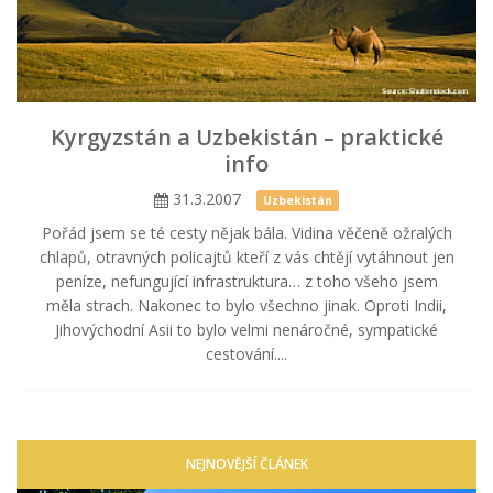
Kyrgyzstán a Uzbekistán – praktické
info
31.3.2007
Uzbekistán
Pořád jsem se té cesty nějak bála. Vidina věčeně ožralých
chlapů, otravných policajtů kteří z vás chtějí vytáhnout jen
peníze, nefungující infrastruktura… z toho všeho jsem
měla strach. Nakonec to bylo všechno jinak. Oproti Indii,
Jihovýchodní Asii to bylo velmi nenáročné, sympatické
cestování....
NEJNOVĚJŠÍ ČLÁNEK