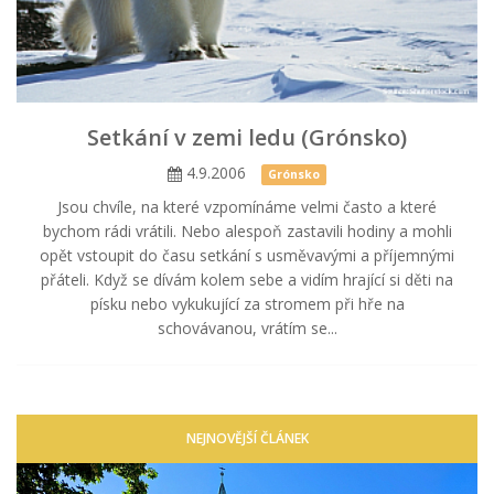
Setkání v zemi ledu (Grónsko)
4.9.2006
Grónsko
Jsou chvíle, na které vzpomínáme velmi často a které
bychom rádi vrátili. Nebo alespoň zastavili hodiny a mohli
opět vstoupit do času setkání s usměvavými a příjemnými
přáteli. Když se dívám kolem sebe a vidím hrající si děti na
písku nebo vykukující za stromem při hře na
schovávanou, vrátím se...
NEJNOVĚJŠÍ ČLÁNEK