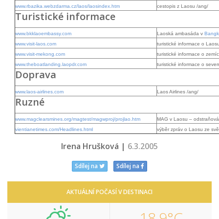
www.rbazika.webzdarma.cz/laos/laosindex.htm
cestopis z Laosu /ang/
Turistické informace
www.bkklaoembassy.com
Laoská ambasáda v
Bangk
www.visit-laos.com
turistické informace o Laos
www.visit-mekong.com
turistické informace o zem
www.theboatlanding.laopdr.com
turistické informace o seve
Doprava
www.laos-airlines.com
Laos Airlines /ang/
Ruzné
www.magclearsmines.org/magtest/magwproj/projlao.htm
MAG v Laosu – odstraňován
vientianetimes.com/Headlines.html
výběr zpráv o Laosu ze svě
Irena Hrušková |
6.3.2005
Sdílej na
Sdílej na
AKTUÁLNÍ POČASÍ V DESTINACI
18,9°C