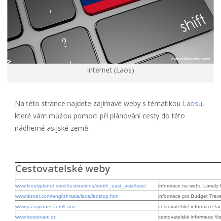
Internet (Laos)
Na této stránce najdete zajímavé weby s tématikou
Laosu
,
které vám můžou pomoci při plánování cesty do této
nádherné asijské země.
.
Cestovatelské weby
www.lonelyplanet.com/destinations/south_east_asia/laos/
informace na webu Lonely 
www.itisnet.com/english/asia/laos/laostop.htm
informace pro Budget Trave
www.passplanet.com/Laos
cestovatelské informace /a
www.icestovani.cz
cestovatelské informace /č