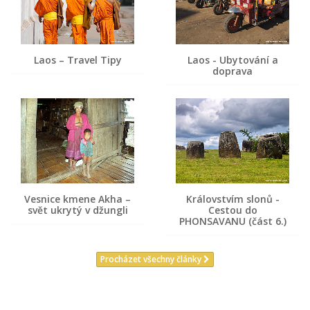
Laos – Travel Tipy
Laos - Ubytování a
doprava
Vesnice kmene Akha –
Královstvím slonů -
svět ukrytý v džungli
Cestou do
PHONSAVANU (část 6.)
Procházet všechny články