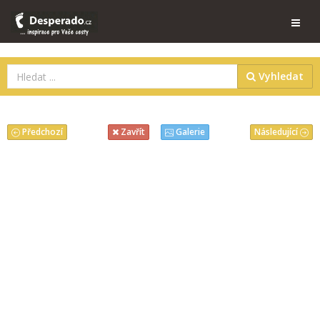
Vyhledat
Předchozí
Následující
Zavřít
Galerie