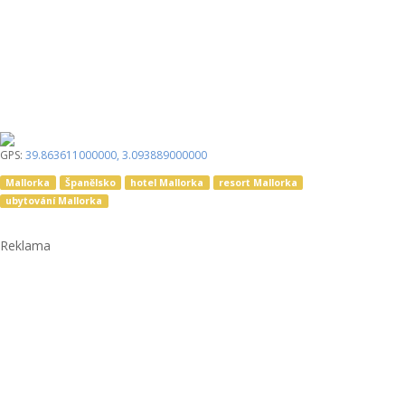
GPS:
39.863611000000
,
3.093889000000
Mallorka
Španělsko
hotel Mallorka
resort Mallorka
ubytování Mallorka
Reklama