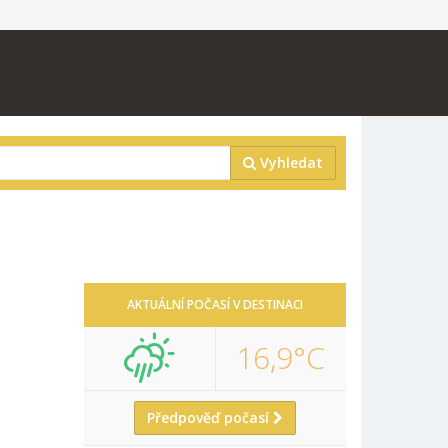
Vyhledat
AKTUÁLNÍ POČASÍ V DESTINACI
16,9°C
Předpověď počasí