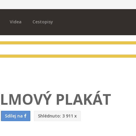
Videa
Cestopisy
ILMOVÝ PLAKÁT
Sdílej na
Shlédnuto:
3 911 x