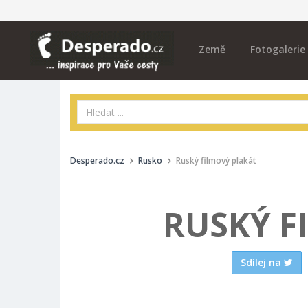
Země
Fotogalerie
Desperado.cz
Rusko
Ruský filmový plakát
RUSKÝ F
Sdílej na