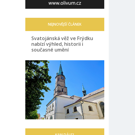
NEJNOVĚJŠÍ ČLÁNEK
Svatojánská věž ve Frýdku
nabízí výhled, historii i
současné umění
KAM DÁLE?