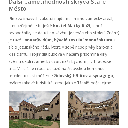
Další pamětihodnosti skrývá Staré
Město
Plno zajímavých zákoutí najdeme i mimo zámecký areál,
samozřejmě je tu ještě
kostel Matky Boží
, jehož
prvopočátky se datují do závěru jedenáctého století. Známý
je také
Lannerův dům, bývalá textilní manufaktura
a
sídlo jezuitského řádu, které v sobě nese prvky baroka a
klasicismu. Trojkřídlá budova v něčem připomíná díky
svému okolí i zámecký dvůr, našli bychom ji v Hradecké
ulici. V Telči je i řada odkazů na židovskou komunitu,
prohlédnout si můžeme
židovský hřbitov a synagogu
,
ovšem takové turistické terno jako v Třebíči nečekejme.