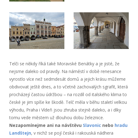
Telči se někdy říká také Moravské Benátky a je jisté, že
nejsme daleko od pravdy. Na náměstí v době renesance
vyrostlo více než sedmdesát domů a jejich krásu můžeme
obdivovat ještě dnes, a to včetně zachovalých sgrafit, která
procházejí častou údržbou – na rozdíl od italského klima to
české je jim spíše ke škodě. Telč měla v běhu staletí velkou
výhodu, Praha i Vídeň jsou zhruba stejně daleko, a i díky
tomu vede městem už dlouhou dobu železnice.
Nezapomínejme ani na návštěvu
Slavonic
nebo
hradu
Landštejn
, v nichž se pojí česká i rakouská nádhera