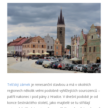
Telčský zámek
je renesanční stavbou a má v okolních
regionech několik velmi podobně vyhlížejících sourozenců –
patřil nakonec i pod pány z Hradce. V dnešní podobě je od
konce šestnáctého století, jako majitelé se tu střídají