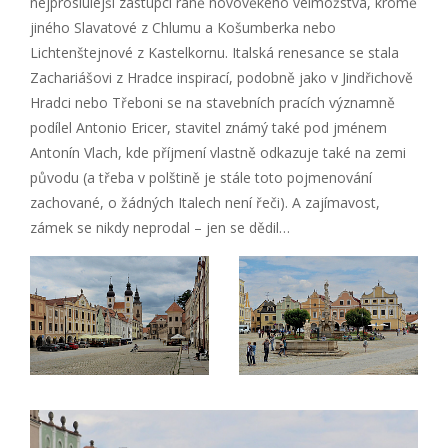
nejproslulejší zástupci raně novověkého velmožstva, kromě
jiného Slavatové z Chlumu a Košumberka nebo
Lichtenštejnové z Kastelkornu. Italská renesance se stala
Zachariášovi z Hradce inspirací, podobně jako v Jindřichově
Hradci nebo Třeboni se na stavebních pracích významně
podílel Antonio Ericer, stavitel známý také pod jménem
Antonín Vlach, kde příjmení vlastně odkazuje také na zemi
původu (a třeba v polštině je stále toto pojmenování
zachované, o žádných Italech není řeči). A zajímavost,
zámek se nikdy neprodal – jen se dědil…