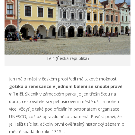
Telč (Česká republika)
Jen málo měst v českém prostředí má takové možnosti,
gotika a renesance v jednom balení se snoubí právě
v Telči
. Skleník v zámeckém parku je jen třešničkou na
dortu, cestovatelé si v pětitisícovém městě užijí mnohem
více. Vždyť je také pod oficiálním patronátem organizace
UNESCO, což už opravdu něco znamená! Pověst praví, že
je Telči tisíc let, ačkoliv první ověřitelný historický záznam o
městě spadá do roku 1315…