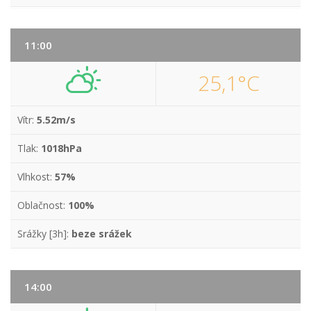
11:00
25,1°C
Vítr:
5.52m/s
Tlak:
1018hPa
Vlhkost:
57%
Oblačnost:
100%
Srážky [3h]:
beze srážek
14:00