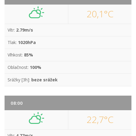
20,1°C
Vítr:
2.79m/s
Tlak:
1020hPa
Vlhkost:
85%
Oblačnost:
100%
Srážky [3h]:
beze srážek
08:00
22,7°C
Vítr:
4.77m/s