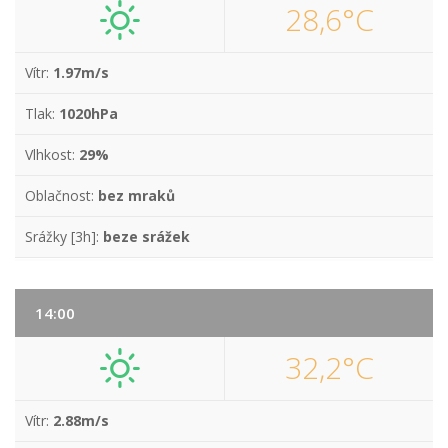
28,6°C
Vítr:
1.97m/s
Tlak:
1020hPa
Vlhkost:
29%
Oblačnost:
bez mraků
Srážky [3h]:
beze srážek
14:00
32,2°C
Vítr:
2.88m/s