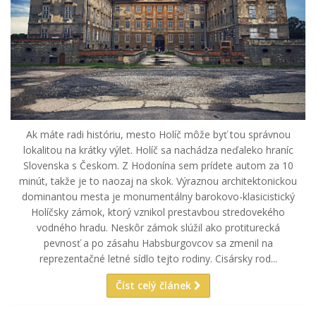
Ak máte radi históriu, mesto Holíč môže byť tou správnou
lokalitou na krátky výlet. Holíč sa nachádza neďaleko hraníc
Slovenska s Českom. Z Hodonína sem prídete autom za 10
minút, takže je to naozaj na skok. Výraznou architektonickou
dominantou mesta je monumentálny barokovo-klasicistický
Holíčsky zámok, ktorý vznikol prestavbou stredovekého
vodného hradu. Neskôr zámok slúžil ako protiturecká
pevnosť a po zásahu Habsburgovcov sa zmenil na
reprezentačné letné sídlo tejto rodiny. Cisársky rod...
Číst celý článek