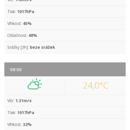
Tlak:
1017hPa
Vlhkost:
45%
Oblačnost:
48%
Srážky [3h]:
beze srážek
08:00
24,0°C
Vítr:
1.31m/s
Tlak:
1017hPa
Vlhkost:
32%