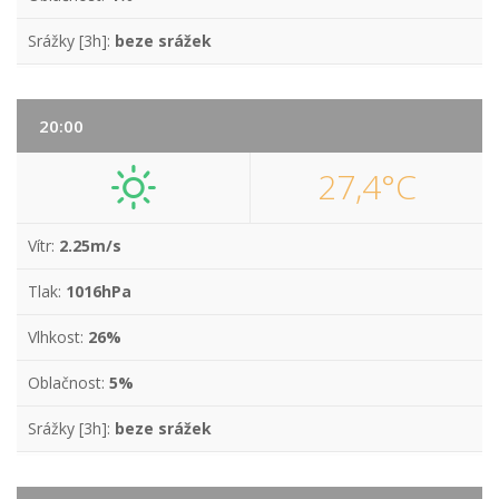
Srážky [3h]:
beze srážek
20:00
27,4°C
Vítr:
2.25m/s
Tlak:
1016hPa
Vlhkost:
26%
Oblačnost:
5%
Srážky [3h]:
beze srážek