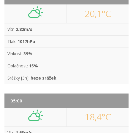
20,1°C
Vítr:
2.82m/s
Tlak:
1017hPa
Vlhkost:
39%
Oblačnost:
15%
Srážky [3h]:
beze srážek
05:00
18,4°C
Vítr:
1.63m/s