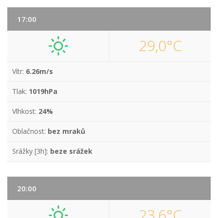
17:00
29,0°C
Vítr:
6.26m/s
Tlak:
1019hPa
Vlhkost:
24%
Oblačnost:
bez mraků
Srážky [3h]:
beze srážek
20:00
23,6°C