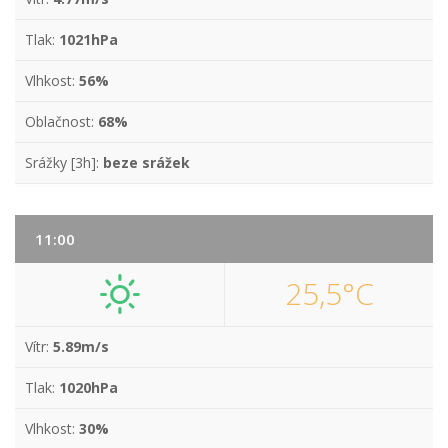
Tlak:
1021hPa
Vlhkost:
56%
Oblačnost:
68%
Srážky [3h]:
beze srážek
11:00
25,5°C
Vítr:
5.89m/s
Tlak:
1020hPa
Vlhkost:
30%