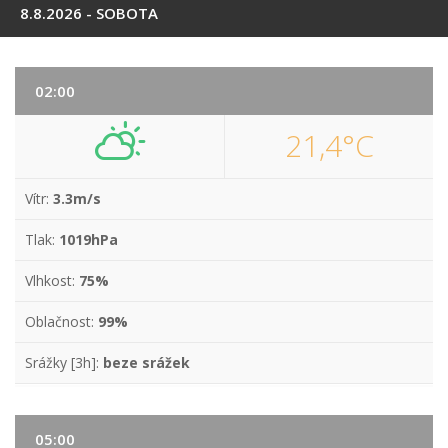
8.8.2026 - SOBOTA
02:00
21,4°C
Vítr:
3.3m/s
Tlak:
1019hPa
Vlhkost:
75%
Oblačnost:
99%
Srážky [3h]:
beze srážek
05:00