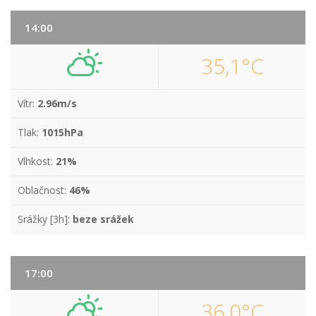
14:00
35,1°C
Vítr:
2.96m/s
Tlak:
1015hPa
Vlhkost:
21%
Oblačnost:
46%
Srážky [3h]:
beze srážek
17:00
36,0°C