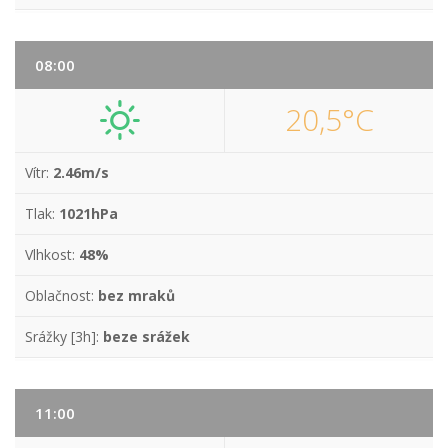
08:00
20,5°C
Vítr:
2.46m/s
Tlak:
1021hPa
Vlhkost:
48%
Oblačnost:
bez mraků
Srážky [3h]:
beze srážek
11:00