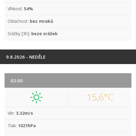
Vlhkost:
54%
Oblačnost:
bez mraků
Srážky [3h]:
beze srážek
9.8.2026 - NEDĚLE
02:00
15,6°C
Vítr:
3.32m/s
Tlak:
1021hPa