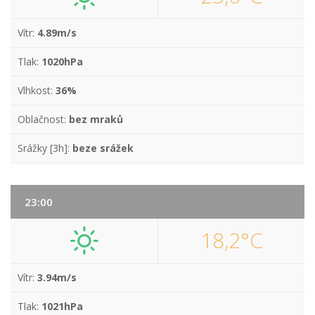
Vítr:
4.89m/s
Tlak:
1020hPa
Vlhkost:
36%
Oblačnost:
bez mraků
Srážky [3h]:
beze srážek
23:00
18,2°C
Vítr:
3.94m/s
Tlak:
1021hPa