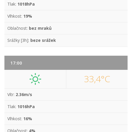
Tlak:
1018hPa
Vlhkost:
19%
Oblačnost:
bez mraků
Srážky [3h]:
beze srážek
17:00
33,4°C
Vítr:
2.36m/s
Tlak:
1016hPa
Vlhkost:
16%
Oblačnost:
4%