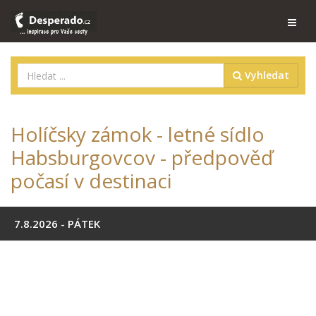
Vyhledat
Holíčsky zámok - letné sídlo
Habsburgovcov - předpověď
počasí v destinaci
7.8.2026 - PÁTEK