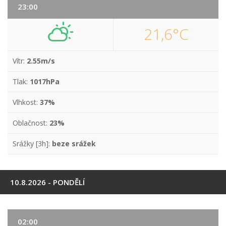
23:00
21,6°C
Vítr:
2.55m/s
Tlak:
1017hPa
Vlhkost:
37%
Oblačnost:
23%
Srážky [3h]:
beze srážek
10.8.2026 - PONDĚLÍ
02:00