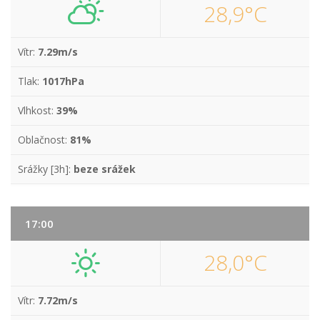
28,9°C
Vítr:
7.29m/s
Tlak:
1017hPa
Vlhkost:
39%
Oblačnost:
81%
Srážky [3h]:
beze srážek
17:00
28,0°C
Vítr:
7.72m/s