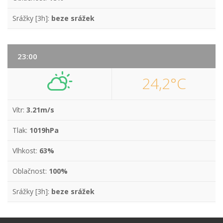
Srážky [3h]:
beze srážek
23:00
24,2°C
Vítr:
3.21m/s
Tlak:
1019hPa
Vlhkost:
63%
Oblačnost:
100%
Srážky [3h]:
beze srážek