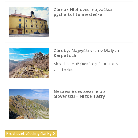
Zámok Hlohovec: najväčšia
pýcha tohto mestečka
Záruby: Najvyšší vrch v Malých
Karpatoch
Ak si chcete užiť nenáročnú turistiku v
zajatí peknej...
Nezávislé cestovanie po
Slovensku – Nízke Tatry
Procházet všechny články