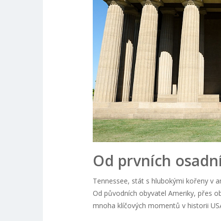
Od prvních osadn
Tennessee, stát s hlubokými kořeny v amer
Od původních obyvatel Ameriky, přes o
mnoha klíčových momentů v historii US