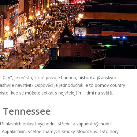
City", je město, které pulzuje hudbou, historií a jižanským
ashville navštívit? Odpověď je jednoduchá: je to domov country
místo, kde se můžete setkat s nejvřelejšími lidmi na světě.
ě Tennessee
í hlavních oblastí: východní, střední a západní. Východní
 Appalachian, včetně známých Smoky Mountains. Tyto hory