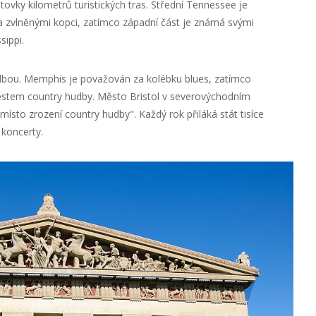
ovky kilometrů turistických tras. Střední Tennessee je
 zvlněnými kopci, zatímco západní část je známá svými
sippi.
dbou. Memphis je považován za kolébku blues, zatímco
stem country hudby. Město Bristol v severovýchodním
to zrození country hudby". Každý rok přiláká stát tisíce
 koncerty.