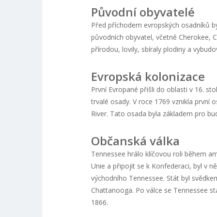
Původní obyvatelé
Před příchodem evropských osadníků b
původních obyvatel, včetně Cherokee, C
přírodou, lovily, sbíraly plodiny a vybud
Evropská kolonizace
První Evropané přišli do oblasti v 16. sto
trvalé osady. V roce 1769 vznikla první
River. Tato osada byla základem pro bu
Občanská válka
Tennessee hrálo klíčovou roli během ame
Unie a připojit se k Konfederaci, byl v 
východního Tennessee. Stát byl svědkem 
Chattanooga. Po válce se Tennessee stal
1866.