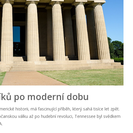
íků po moderní dobu
ické historii, má fascinující příběh, který sahá tisíce let zpět.
bčanskou válku až po hudební revoluci, Tennessee byl svědkem
A.