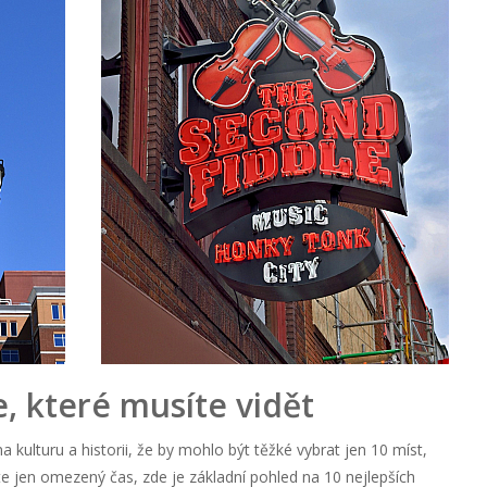
e, které musíte vidět
a kulturu a historii, že by mohlo být těžké vybrat jen 10 míst,
te jen omezený čas, zde je základní pohled na 10 nejlepších