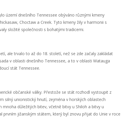
ylo území dnešního Tennessee obýváno různými kmeny
hickasaw, Choctaw a Creek. Tyto kmeny žily v harmonii s
ovaly složité společnosti s bohatými tradicemi.
letí, ale trvalo to až do 18. století, než se zde začaly zakládat
 osada v oblasti dnešního Tennessee, a to v oblasti Watauga
doucí stát Tennessee.
rické občanské války. Přestože se stát rozhodl vystoupit z
něm silný unionistický hnutí, zejména v horských oblastech
mnoha důležitých bitev, včetně bitvy u Shiloh a bitvy u
 prvním jižanským státem, který byl znovu přijat do Unie v roce