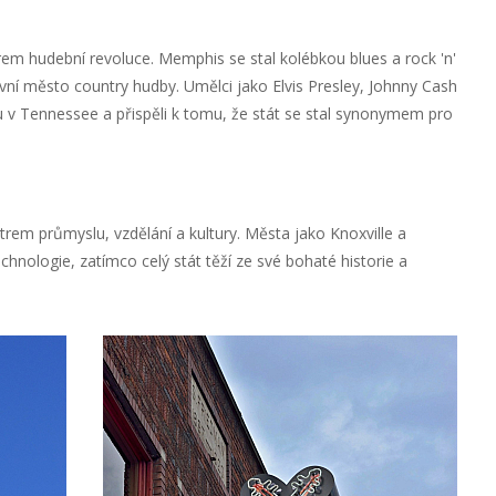
trem hudební revoluce. Memphis se stal kolébkou blues a rock 'n'
lavní město country hudby. Umělci jako Elvis Presley, Johnny Cash
ru v Tennessee a přispěli k tomu, že stát se stal synonymem pro
em průmyslu, vzdělání a kultury. Města jako Knoxville a
chnologie, zatímco celý stát těží ze své bohaté historie a