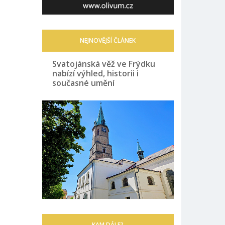
NEJNOVĚJŠÍ ČLÁNEK
Svatojánská věž ve Frýdku
nabízí výhled, historii i
současné umění
KAM DÁLE?