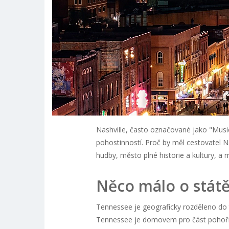
Nashville, často označované jako "Music 
pohostinností. Proč by měl cestovatel N
hudby, město plné historie a kultury, a 
Něco málo o stát
Tennessee je geograficky rozděleno do tř
Tennessee je domovem pro část pohoří