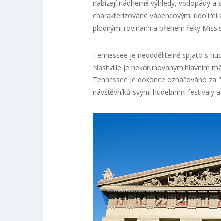
nabízejí nádherné výhledy, vodopády a st
charakterizováno vápencovými údolími a
plodnými rovinami a břehem řeky Missis
Tennessee je neoddělitelně spjato s hu
Nashville je nekorunovaným hlavním mě
Tennessee je dokonce označováno za "mís
návštěvníků svými hudebními festivaly a