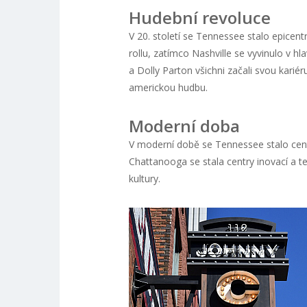
Hudební revoluce
V 20. století se Tennessee stalo epicen
rollu, zatímco Nashville se vyvinulo v h
a Dolly Parton všichni začali svou karié
americkou hudbu.
Moderní doba
V moderní době se Tennessee stalo centr
Chattanooga se stala centry inovací a te
kultury.