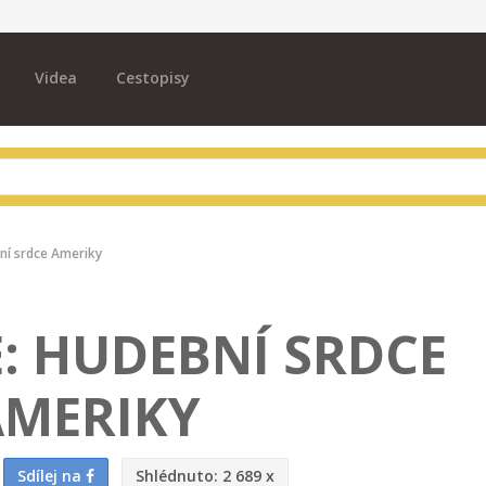
Videa
Cestopisy
bní srdce Ameriky
: HUDEBNÍ SRDCE
AMERIKY
Sdílej na
Shlédnuto:
2 689 x