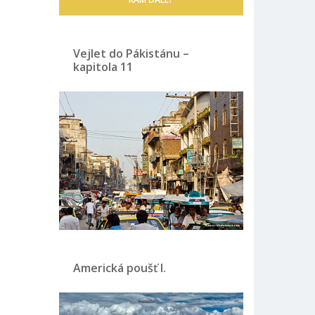
Vejlet do Pákistánu –
kapitola 11
Americká poušť I.