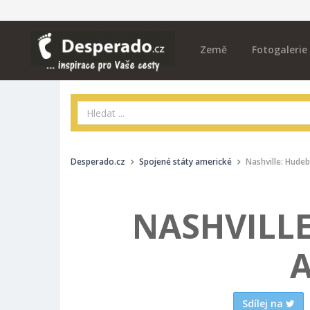
Země
Fotogalerie
Desperado.cz
Spojené státy americké
Nashville: Hude
NASHVILLE
Sdílej na