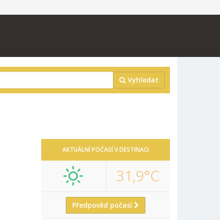
Vyhledat
AKTUÁLNÍ POČASÍ V DESTINACI
31,9°C
Předpověď počasí