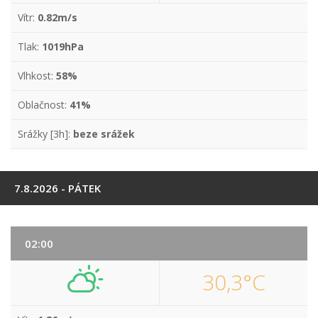
Vítr:
0.82m/s
Tlak:
1019hPa
Vlhkost:
58%
Oblačnost:
41%
Srážky [3h]:
beze srážek
7.8.2026 - PÁTEK
02:00
30,3°C