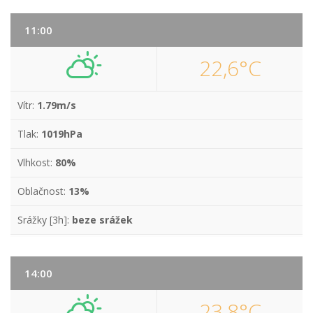
11:00
22,6°C
Vítr:
1.79m/s
Tlak:
1019hPa
Vlhkost:
80%
Oblačnost:
13%
Srážky [3h]:
beze srážek
14:00
23,8°C