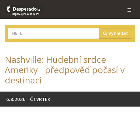
Vyhledat
Nashville: Hudební srdce
Ameriky - předpověď počasí v
destinaci
6.8.2026 - ČTVRTEK