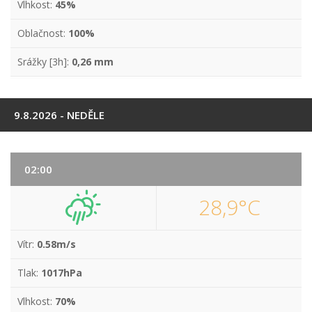
Vlhkost:
45%
Oblačnost:
100%
Srážky [3h]:
0,26 mm
9.8.2026 - NEDĚLE
02:00
28,9°C
Vítr:
0.58m/s
Tlak:
1017hPa
Vlhkost:
70%