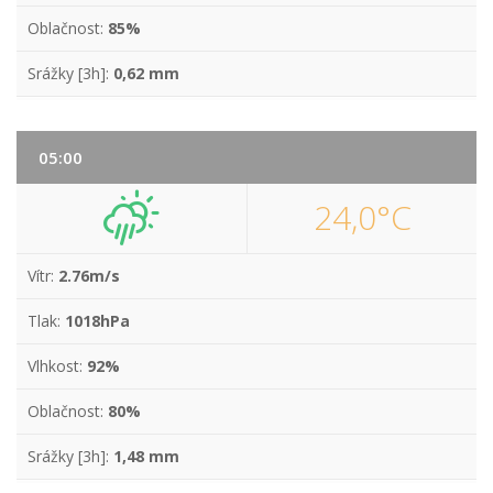
Oblačnost:
85%
Srážky [3h]:
0,62 mm
05:00
24,0°C
Vítr:
2.76m/s
Tlak:
1018hPa
Vlhkost:
92%
Oblačnost:
80%
Srážky [3h]:
1,48 mm