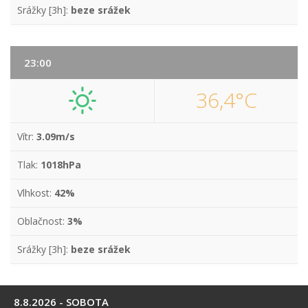
Srážky [3h]:
beze srážek
23:00
36,4°C
Vítr:
3.09m/s
Tlak:
1018hPa
Vlhkost:
42%
Oblačnost:
3%
Srážky [3h]:
beze srážek
8.8.2026 - SOBOTA