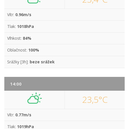
Vítr:
0.96m/s
Tlak:
1018hPa
Vlhkost:
84%
Oblačnost:
100%
Srážky [3h]:
beze srážek
14:00
23,5°C
Vítr:
0.77m/s
Tlak:
1019hPa