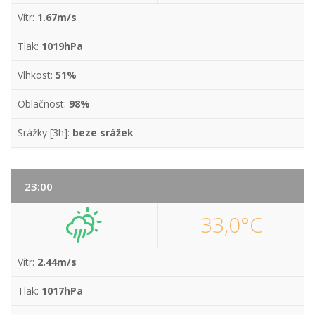
Vítr:
1.67m/s
Tlak:
1019hPa
Vlhkost:
51%
Oblačnost:
98%
Srážky [3h]:
beze srážek
23:00
33,0°C
Vítr:
2.44m/s
Tlak:
1017hPa