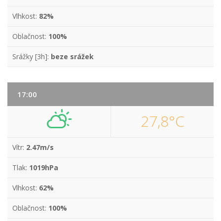
Vlhkost:
82%
Oblačnost:
100%
Srážky [3h]:
beze srážek
17:00
27,8°C
Vítr:
2.47m/s
Tlak:
1019hPa
Vlhkost:
62%
Oblačnost:
100%