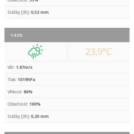
Srážky [3h]:
0,52 mm
14:00
23,9°C
Vítr:
1.87m/s
Tlak:
1019hPa
Vlhkost:
86%
Oblačnost:
100%
Srážky [3h]:
0,20 mm