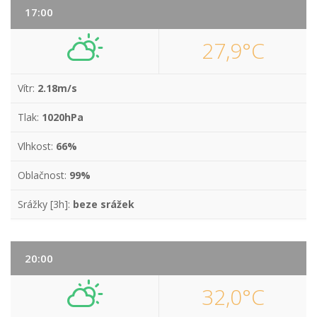
17:00
27,9°C
Vítr:
2.18m/s
Tlak:
1020hPa
Vlhkost:
66%
Oblačnost:
99%
Srážky [3h]:
beze srážek
20:00
32,0°C