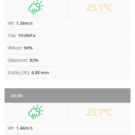
25,1°C
Vítr:
1.26m/s
Tlak:
1016hPa
Vlhkost:
90%
Oblačnost:
82%
Srážky [3h]:
4,88 mm
05:00
23,7°C
Vítr:
1.46m/s