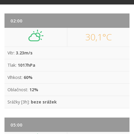
02:00
30,1°C
Vítr:
3.23m/s
Tlak:
1017hPa
Vlhkost:
60%
Oblačnost:
12%
Srážky [3h]:
beze srážek
05:00