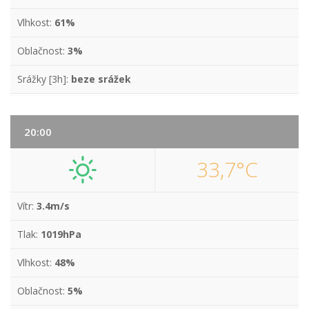
Vlhkost:
61%
Oblačnost:
3%
Srážky [3h]:
beze srážek
20:00
33,7°C
Vítr:
3.4m/s
Tlak:
1019hPa
Vlhkost:
48%
Oblačnost:
5%