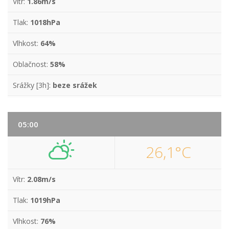
Vítr:
1.86m/s
Tlak:
1018hPa
Vlhkost:
64%
Oblačnost:
58%
Srážky [3h]:
beze srážek
05:00
26,1°C
Vítr:
2.08m/s
Tlak:
1019hPa
Vlhkost:
76%