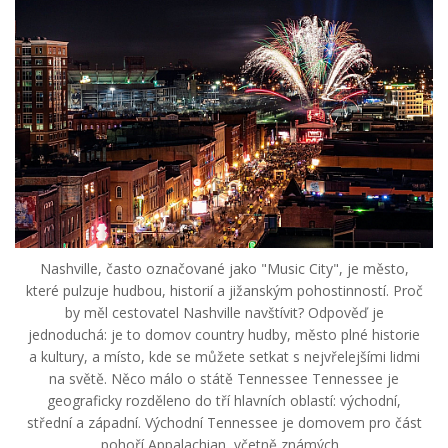
Nashville, často označované jako "Music City", je město,
které pulzuje hudbou, historií a jižanským pohostinností. Proč
by měl cestovatel Nashville navštívit? Odpověď je
jednoduchá: je to domov country hudby, město plné historie
a kultury, a místo, kde se můžete setkat s nejvřelejšími lidmi
na světě. Něco málo o státě Tennessee Tennessee je
geograficky rozděleno do tří hlavních oblastí: východní,
střední a západní. Východní Tennessee je domovem pro část
pohoří Appalachian, včetně známých...