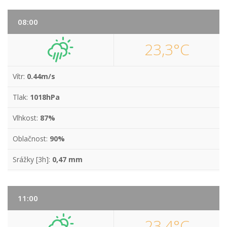
08:00
23,3°C
Vítr:
0.44m/s
Tlak:
1018hPa
Vlhkost:
87%
Oblačnost:
90%
Srážky [3h]:
0,47 mm
11:00
23,4°C