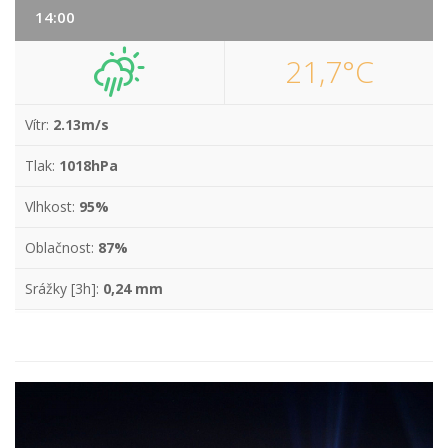
14:00
21,7°C
Vítr:
2.13m/s
Tlak:
1018hPa
Vlhkost:
95%
Oblačnost:
87%
Srážky [3h]:
0,24 mm