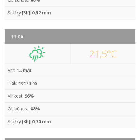
Srážky [3h]:
0,52 mm
11:00
21,5°C
Vítr:
1.5m/s
Tlak:
1017hPa
Vlhkost:
96%
Oblačnost:
88%
Srážky [3h]:
0,70 mm