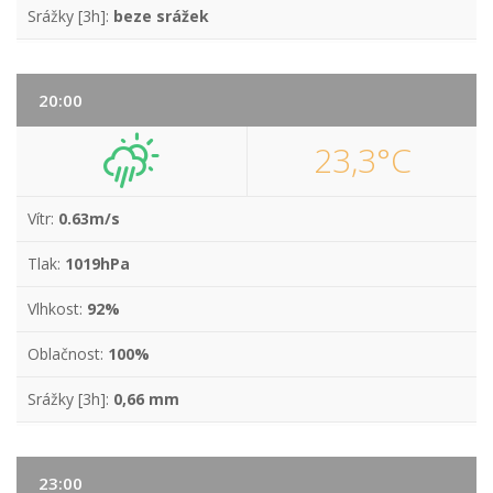
Srážky [3h]:
beze srážek
20:00
23,3°C
Vítr:
0.63m/s
Tlak:
1019hPa
Vlhkost:
92%
Oblačnost:
100%
Srážky [3h]:
0,66 mm
23:00