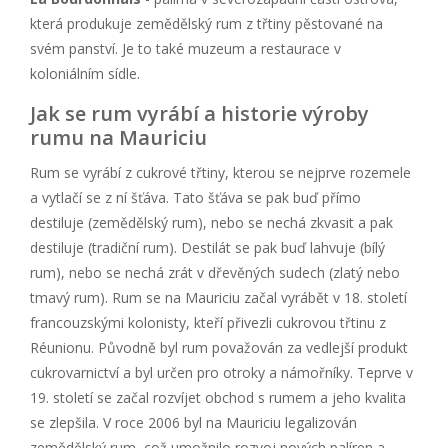
která produkuje zemědělský rum z třtiny pěstované na
svém panství. Je to také muzeum a restaurace v
koloniálním sídle.
Jak se rum vyrábí a historie výroby
rumu na Mauriciu
Rum se vyrábí z cukrové třtiny, kterou se nejprve rozemele
a vytlačí se z ní šťáva. Tato šťáva se pak buď přímo
destiluje (zemědělský rum), nebo se nechá zkvasit a pak
destiluje (tradiční rum). Destilát se pak buď lahvuje (bílý
rum), nebo se nechá zrát v dřevěných sudech (zlatý nebo
tmavý rum). Rum se na Mauriciu začal vyrábět v 18. století
francouzskými kolonisty, kteří přivezli cukrovou třtinu z
Réunionu. Původně byl rum považován za vedlejší produkt
cukrovarnictví a byl určen pro otroky a námořníky. Teprve v
19. století se začal rozvíjet obchod s rumem a jeho kvalita
se zlepšila. V roce 2006 byl na Mauriciu legalizován
zemědělský rum, což umožnilo rozvoj nových palíren a