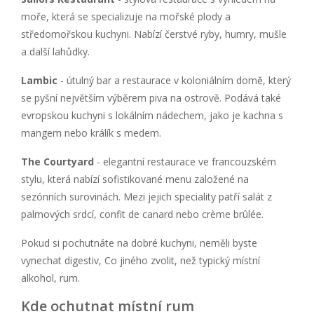
moře, která se specializuje na mořské plody a
středomořskou kuchyni. Nabízí čerstvé ryby, humry, mušle
a další lahůdky.
Lambic
- útulný bar a restaurace v koloniálním domě, který
se pyšní největším výběrem piva na ostrově. Podává také
evropskou kuchyni s lokálním nádechem, jako je kachna s
mangem nebo králík s medem.
The Courtyard
- elegantní restaurace ve francouzském
stylu, která nabízí sofistikované menu založené na
sezónních surovinách. Mezi jejich speciality patří salát z
palmových srdcí, confit de canard nebo crème brûlée.
Pokud si pochutnáte na dobré kuchyni, neměli byste
vynechat digestiv, Co jiného zvolit, než typický místní
alkohol, rum.
Kde ochutnat místní rum