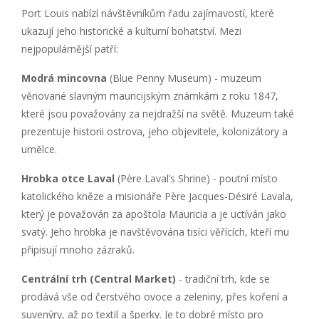
Port Louis nabízí návštěvníkům řadu zajímavostí, které
ukazují jeho historické a kulturní bohatství. Mezi
nejpopulárnější patří:
Modrá mincovna
(Blue Penny Museum) - muzeum
věnované slavným mauricijským známkám z roku 1847,
které jsou považovány za nejdražší na světě. Muzeum také
prezentuje historii ostrova, jeho objevitele, kolonizátory a
umělce.
Hrobka otce Laval
(Père Laval’s Shrine) - poutní místo
katolického kněze a misionáře Père Jacques-Désiré Lavala,
který je považován za apoštola Mauricia a je uctíván jako
svatý. Jeho hrobka je navštěvována tisíci věřících, kteří mu
připisují mnoho zázraků.
Centrální trh (Central Market)
- tradiční trh, kde se
prodává vše od čerstvého ovoce a zeleniny, přes koření a
suvenýry, až po textil a šperky. Je to dobré místo pro