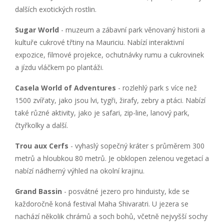
dalších exotických rostlin.
Sugar World
- muzeum a zábavní park věnovaný historii a
kultuře cukrové třtiny na Mauriciu. Nabízí interaktivní
expozice, filmové projekce, ochutnávky rumu a cukrovinek
a jízdu vláčkem po plantáži.
Casela World of Adventures
- rozlehlý park s více než
1500 zvířaty, jako jsou lvi, tygři, žirafy, zebry a ptáci. Nabízí
také různé aktivity, jako je safari, zip-line, lanový park,
čtyřkolky a další.
Trou aux Cerfs
- vyhaslý sopečný kráter s průměrem 300
metrů a hloubkou 80 metrů. Je obklopen zelenou vegetací a
nabízí nádherný výhled na okolní krajinu.
Grand Bassin
- posvátné jezero pro hinduisty, kde se
každoročně koná festival Maha Shivaratri. U jezera se
nachází několik chrámů a soch bohů, včetně nejvyšší sochy