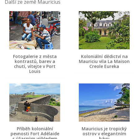
Další ze země Mauricius
Fotogalerie z města
Koloniální dědictví na
kontrastů, barev a
Mauriciu vila La Maison
chutí, vítejte v Port
Creole Eureka
Louis
Příběh koloniální
Mauricius je tropický
pevnosti Fort Adélaide
ostrov v elegantním
s úžasným výhledem
hávu