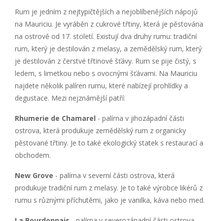
Rum je jedním z nejtypičtějších a nejoblíbenějších nápojů
na Mauriciu. Je vyráběn z cukrové třtiny, která je pěstována
na ostrově od 17. století. Existují dva druhy rumu: tradiční
rum, který je destilován z melasy, a zemědělský rum, který
je destilován z čerstvé třtinové šťávy. Rum se pije čistý, s
ledem, s limetkou nebo s ovocnými šťávami. Na Mauriciu
najdete několik palíren rumu, které nabízejí prohlídky a
degustace. Mezi nejznámější patří:
Rhumerie de Chamarel
- palírna v jihozápadní části
ostrova, která produkuje zemědělský rum z organicky
pěstované třtiny. Je to také ekologický statek s restaurací a
obchodem.
New Grove
- palírna v severní části ostrova, která
produkuje tradiční rum z melasy. Je to také výrobce likérů z
rumu s různými příchutěmi, jako je vanilka, káva nebo med.
La Bourdonnais
- palírna v severozápadní části ostrova,