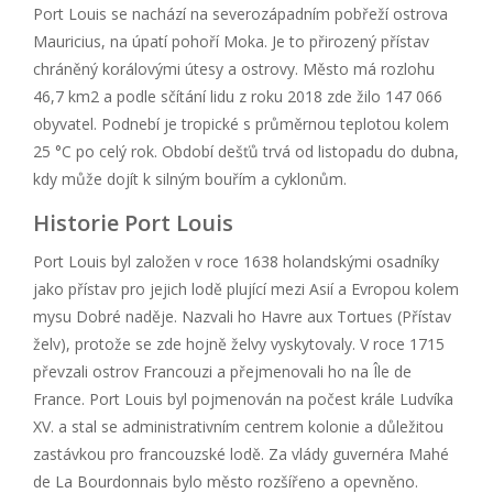
Port Louis se nachází na severozápadním pobřeží ostrova
Mauricius, na úpatí pohoří Moka. Je to přirozený přístav
chráněný korálovými útesy a ostrovy. Město má rozlohu
46,7 km2 a podle sčítání lidu z roku 2018 zde žilo 147 066
obyvatel. Podnebí je tropické s průměrnou teplotou kolem
25 °C po celý rok. Období dešťů trvá od listopadu do dubna,
kdy může dojít k silným bouřím a cyklonům.
Historie Port Louis
Port Louis byl založen v roce 1638 holandskými osadníky
jako přístav pro jejich lodě plující mezi Asií a Evropou kolem
mysu Dobré naděje. Nazvali ho Havre aux Tortues (Přístav
želv), protože se zde hojně želvy vyskytovaly. V roce 1715
převzali ostrov Francouzi a přejmenovali ho na Île de
France. Port Louis byl pojmenován na počest krále Ludvíka
XV. a stal se administrativním centrem kolonie a důležitou
zastávkou pro francouzské lodě. Za vlády guvernéra Mahé
de La Bourdonnais bylo město rozšířeno a opevněno.