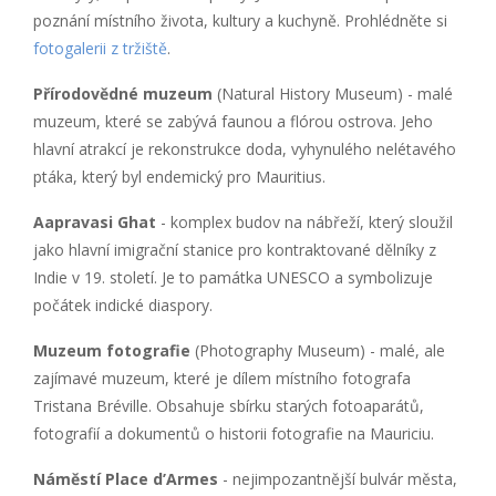
poznání místního života, kultury a kuchyně. Prohlédněte si
fotogalerii z tržiště
.
Přírodovědné muzeum
(Natural History Museum) - malé
muzeum, které se zabývá faunou a flórou ostrova. Jeho
hlavní atrakcí je rekonstrukce doda, vyhynulého nelétavého
ptáka, který byl endemický pro Mauritius.
Aapravasi Ghat
- komplex budov na nábřeží, který sloužil
jako hlavní imigrační stanice pro kontraktované dělníky z
Indie v 19. století. Je to památka UNESCO a symbolizuje
počátek indické diaspory.
Muzeum fotografie
(Photography Museum) - malé, ale
zajímavé muzeum, které je dílem místního fotografa
Tristana Bréville. Obsahuje sbírku starých fotoaparátů,
fotografií a dokumentů o historii fotografie na Mauriciu.
Náměstí Place d’Armes
- nejimpozantnější bulvár města,