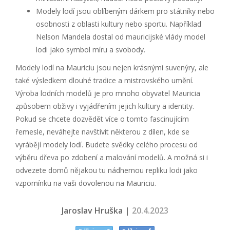
Modely lodí jsou oblíbeným dárkem pro státníky nebo
osobnosti z oblasti kultury nebo sportu. Například
Nelson Mandela dostal od mauricijské vlády model
lodi jako symbol míru a svobody.
Modely lodí na Mauriciu jsou nejen krásnými suvenýry, ale
také výsledkem dlouhé tradice a mistrovského umění.
Výroba lodních modelů je pro mnoho obyvatel Mauricia
způsobem obživy i vyjádřením jejich kultury a identity.
Pokud se chcete dozvědět více o tomto fascinujícím
řemesle, neváhejte navštívit některou z dílen, kde se
vyrábějí modely lodí. Budete svědky celého procesu od
výběru dřeva po zdobení a malování modelů. A možná si i
odvezete domů nějakou tu nádhernou repliku lodi jako
vzpomínku na vaši dovolenou na Mauriciu.
Jaroslav Hruška |
20.4.2023