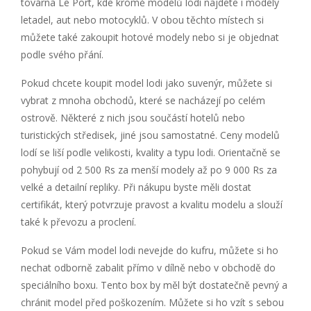
továrna Le Port, kde kromě modelů lodí najdete i modely
letadel, aut nebo motocyklů. V obou těchto místech si
můžete také zakoupit hotové modely nebo si je objednat
podle svého přání.
Pokud chcete koupit model lodi jako suvenýr, můžete si
vybrat z mnoha obchodů, které se nacházejí po celém
ostrově. Některé z nich jsou součástí hotelů nebo
turistických středisek, jiné jsou samostatné. Ceny modelů
lodí se liší podle velikosti, kvality a typu lodi. Orientačně se
pohybují od 2 500 Rs za menší modely až po 9 000 Rs za
velké a detailní repliky. Při nákupu byste měli dostat
certifikát, který potvrzuje pravost a kvalitu modelu a slouží
také k převozu a proclení.
Pokud se Vám model lodi nevejde do kufru, můžete si ho
nechat odborně zabalit přímo v dílně nebo v obchodě do
speciálního boxu. Tento box by měl být dostatečně pevný a
chránit model před poškozením. Můžete si ho vzít s sebou