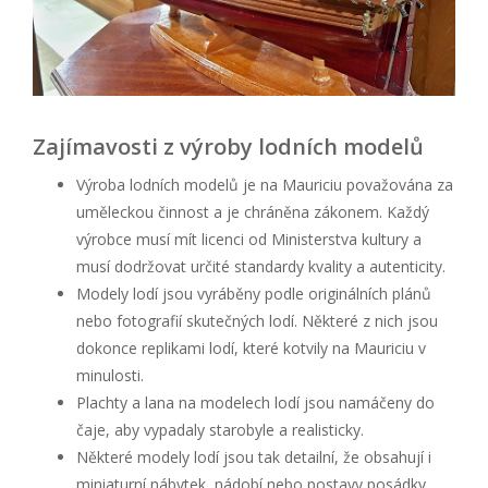
Zajímavosti z výroby lodních modelů
Výroba lodních modelů je na Mauriciu považována za
uměleckou činnost a je chráněna zákonem. Každý
výrobce musí mít licenci od Ministerstva kultury a
musí dodržovat určité standardy kvality a autenticity.
Modely lodí jsou vyráběny podle originálních plánů
nebo fotografií skutečných lodí. Některé z nich jsou
dokonce replikami lodí, které kotvily na Mauriciu v
minulosti.
Plachty a lana na modelech lodí jsou namáčeny do
čaje, aby vypadaly starobyle a realisticky.
Některé modely lodí jsou tak detailní, že obsahují i
miniaturní nábytek, nádobí nebo postavy posádky.