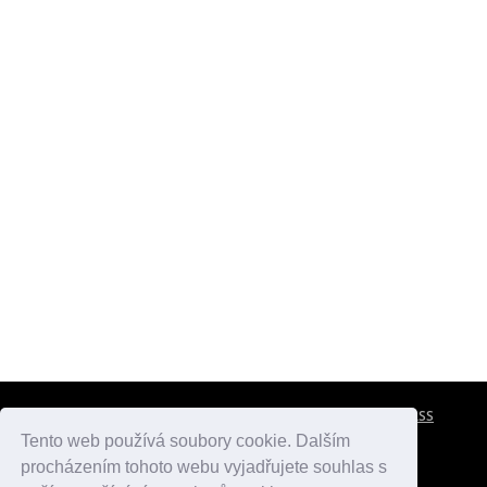
CESTOVNÍ POJIŠTĚNÍ
KONTAKTY
REKLAMA
RSS
Tento web používá soubory cookie. Dalším
procházením tohoto webu vyjadřujete souhlas s
atlasmest.cz
atlaspamatek.info
atlaszemi.info