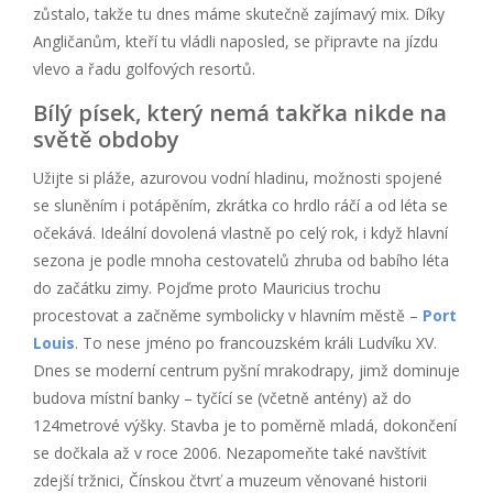
zůstalo, takže tu dnes máme skutečně zajímavý mix. Díky
Angličanům, kteří tu vládli naposled, se připravte na jízdu
vlevo a řadu golfových resortů.
Bílý písek, který nemá takřka nikde na
světě obdoby
Užijte si pláže, azurovou vodní hladinu, možnosti spojené
se sluněním i potápěním, zkrátka co hrdlo ráčí a od léta se
očekává. Ideální dovolená vlastně po celý rok, i když hlavní
sezona je podle mnoha cestovatelů zhruba od babího léta
do začátku zimy. Pojďme proto Mauricius trochu
procestovat a začněme symbolicky v hlavním městě –
Port
Louis
. To nese jméno po francouzském králi Ludvíku XV.
Dnes se moderní centrum pyšní mrakodrapy, jimž dominuje
budova místní banky – tyčící se (včetně antény) až do
124metrové výšky. Stavba je to poměrně mladá, dokončení
se dočkala až v roce 2006. Nezapomeňte také navštívit
zdejší tržnici, Čínskou čtvrť a muzeum věnované historii