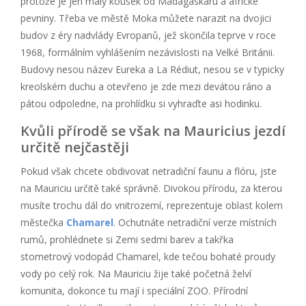
protože je jen malý kousek od Madagaskaru a africké
pevniny. Třeba ve městě Moka můžete narazit na dvojici
budov z éry nadvlády Evropanů, jež skončila teprve v roce
1968, formálním vyhlášením nezávislosti na Velké Británii.
Budovy nesou název Eureka a La Rédiut, nesou se v typicky
kreolském duchu a otevřeno je zde mezi devátou ráno a
pátou odpoledne, na prohlídku si vyhraďte asi hodinku.
Kvůli přírodě se však na Mauricius jezdí
určitě nejčastěji
Pokud však chcete obdivovat netradiční faunu a flóru, jste
na Mauriciu určitě také správně. Divokou přírodu, za kterou
musíte trochu dál do vnitrozemí, reprezentuje oblast kolem
městečka
Chamarel
. Ochutnáte netradiční verze místních
rumů, prohlédnete si Zemi sedmi barev a takřka
stometrový vodopád Chamarel, kde tečou bohaté proudy
vody po celý rok. Na Mauriciu žije také početná želví
komunita, dokonce tu mají i speciální ZOO. Přírodní