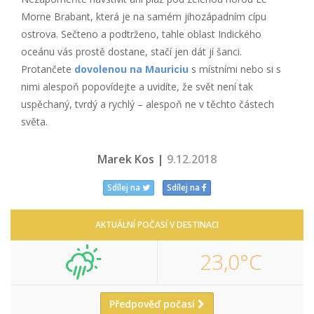
Morne Brabant, která je na samém jihozápadním cípu
ostrova. Sečteno a podtrženo, tahle oblast Indického
oceánu vás prostě dostane, stačí jen dát jí šanci.
Protančete
dovolenou na Mauriciu
s místními nebo si s
nimi alespoň popovídejte a uvidíte, že svět není tak
uspěchaný, tvrdý a rychlý – alespoň ne v těchto částech
světa.
Marek Kos |
9.12.2018
Sdílej na
Sdílej na
AKTUÁLNÍ POČASÍ V DESTINACI
23,0°C
Předpověď počasí