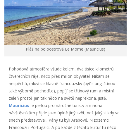
Pláž na poloostrově Le Morne (Mauricius)
Pohodová atmosféra všude kolem, dva tisíce kilometrů
čtverečních ráje, něco přes milion obyvatel. Nikam se
nespěchá, mluví se hlavně francouzsky (byť s angličtinou
také výborně pochodíte), popíjí se třtinový rum a místní
zeleň prostě jen tak něco na světě nepřekoná. Jistě,
Mauricius
je perlou pro náročné turisty a mnoha
návštěvníkům přijde jako úplně jiný svět, než jaký si kdy ve
snech představovali. Pány tu byli Arabové, Nizozemci,
Francouzi i Portugalci. A po každé z těchto kultur tu něco