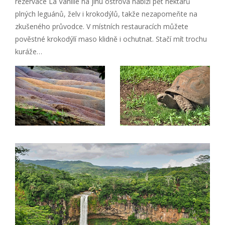
rezervace La Vanille na jihu ostrova nabízí pět hektarů
plných leguánů, želv i krokodýlů, takže nezapomeňte na
zkušeného průvodce. V místních restauracích můžete
pověstné krokodýlí maso klidně i ochutnat. Stačí mít trochu
kuráže…