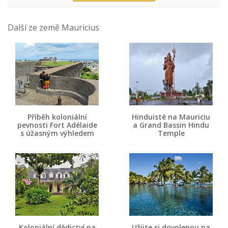
Další ze země Mauricius
Příběh koloniální
Hinduisté na Mauriciu
pevnosti Fort Adélaide
a Grand Bassin Hindu
s úžasným výhledem
Temple
Koloniální dědictví na
Užijte si dovolenou na