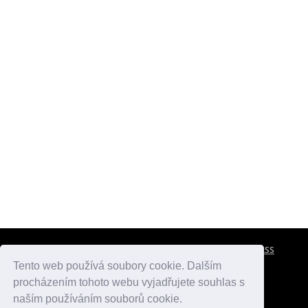
CESTOVNÍ POJIŠTĚNÍ
KONTAKTY
REKLAMA
RSS
Tento web používá soubory cookie. Dalším
procházením tohoto webu vyjadřujete souhlas s
atlasmest.cz
atlaspamatek.info
atlaszemi.info
naším používáním souborů cookie.