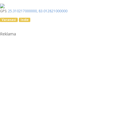
GPS:
25.310217000000
,
83.012821000000
Varanasi
Indie
Reklama