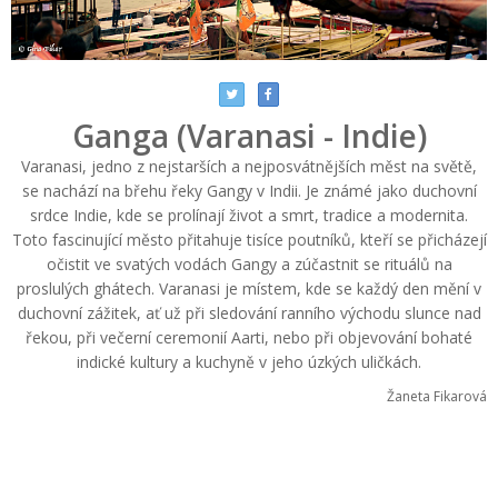
Ganga (Varanasi - Indie)
Varanasi, jedno z nejstarších a nejposvátnějších měst na světě,
se nachází na břehu řeky Gangy v Indii. Je známé jako duchovní
srdce Indie, kde se prolínají život a smrt, tradice a modernita.
Toto fascinující město přitahuje tisíce poutníků, kteří se přicházejí
očistit ve svatých vodách Gangy a zúčastnit se rituálů na
proslulých ghátech. Varanasi je místem, kde se každý den mění v
duchovní zážitek, ať už při sledování ranního východu slunce nad
řekou, při večerní ceremonií Aarti, nebo při objevování bohaté
indické kultury a kuchyně v jeho úzkých uličkách.
Žaneta Fikarová