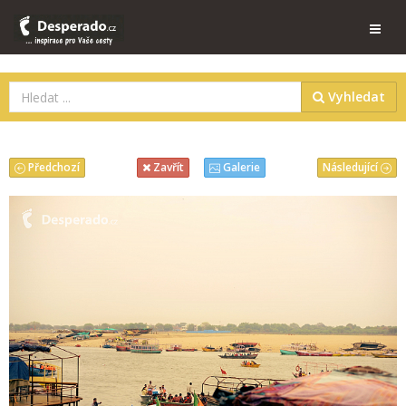
Vyhledat
Předchozí
Následující
Zavřít
Galerie