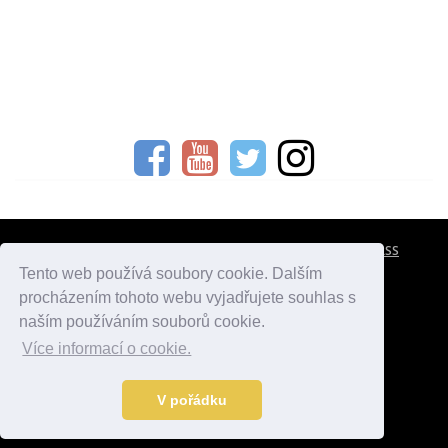
CESTOVNÍ POJIŠTĚNÍ
KONTAKTY
REKLAMA
RSS
Tento web používá soubory cookie. Dalším
procházením tohoto webu vyjadřujete souhlas s
atlasmest.cz
atlaspamatek.info
atlaszemi.info
naším používáním souborů cookie.
Více informací o cookie.
© 2005 - 2026 Desperado.cz. Všechna práva vyhrazena.
Data o počasí jsou přebírána z
OpenWeather
.
V pořádku
Kontakt:
mail@desperado.cz