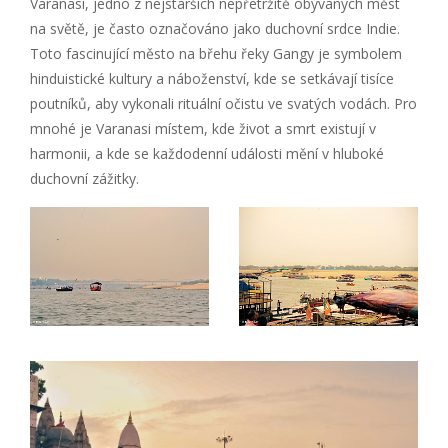
Varanasi, jedno z nejstarších nepřetržitě obývaných měst
na světě, je často označováno jako duchovní srdce Indie.
Toto fascinující město na břehu řeky Gangy je symbolem
hinduistické kultury a náboženství, kde se setkávají tisíce
poutníků, aby vykonali rituální očistu ve svatých vodách. Pro
mnohé je Varanasi místem, kde život a smrt existují v
harmonii, a kde se každodenní události mění v hluboké
duchovní zážitky.