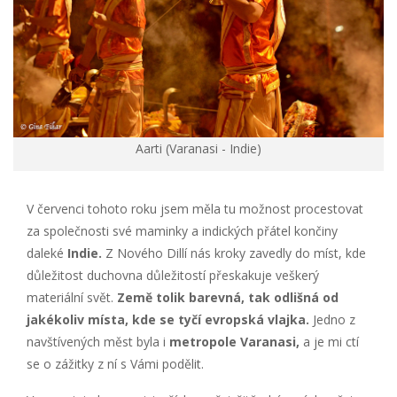
Aarti (Varanasi - Indie)
V červenci tohoto roku jsem měla tu možnost procestovat
za společnosti své maminky a indických přátel končiny
daleké
Indie.
Z Nového Dillí nás kroky zavedly do míst, kde
důležitost duchovna důležitostí přeskakuje veškerý
materiální svět.
Země tolik barevná, tak odlišná od
jakékoliv místa, kde se tyčí evropská vlajka.
Jedno z
navštívených měst byla i
metropole Varanasi,
a je mi ctí
se o zážitky z ní s Vámi podělit.