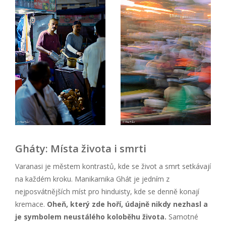
Gháty: Místa života i smrti
Varanasi je městem kontrastů, kde se život a smrt setkávají
na každém kroku. Manikarnika Ghát je jedním z
nejposvátnějších míst pro hinduisty, kde se denně konají
kremace.
Ohe
ň, který zde hoří, údajně nikdy nezhasl a
je symbolem neustál
é
ho koloběhu života.
Samotné