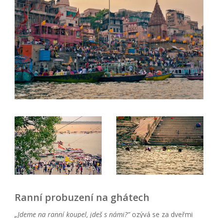
Ranní probuzení na ghátech
„Jdeme na ranní koupel, jdeš s ná
mi?
”
ozývá se za dveřmi