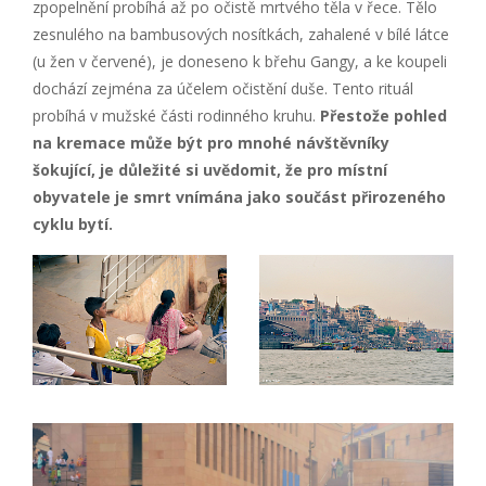
zpopelnění probíhá až po očistě mrtvého těla v řece. Tělo
zesnulého na bambusových nosítkách, zahalené v bílé látce
(u žen v červené), je doneseno k břehu Gangy, a ke koupeli
dochází zejména za účelem očistění duše. Tento rituál
probíhá v mužské části rodinného kruhu.
Př
esto
že pohled
na kremace může být pro mnoh
é
návštěvníky
šokující, je důležit
é
si uvě
domit,
že pro místní
obyvatele je smrt vnímána jako součá
st p
řirozen
é
ho
cyklu bytí.