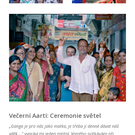
Večerní Aarti: Ceremonie světel
„Ganga je pro nás jako matka, je třeba jí
denn
ě dávat náš
vd
ěk…,”
vypráví mi jeden místní, kterého potkávám při