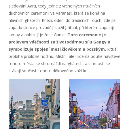
sledování Aarti, tedy jedné z vrcholných rituálních
duchovních ceremonií ve Varanasi, která se koná na
hlavních ghátech. Kněží, oděni do tradičních rouch, zde při
západu slunce provádějí složitý rituál, při kterém zapalují
lampy a nabízejí je řece Ganze.
Tato ceremonie je
projevem vděčnosti za životodárnou sílu Gangy a
symbolizuje spojení mezi člověkem a božským.
Rituál
probíhá přibližně hodinu. Místní, ale i lidé na pouhé návštěvě
tohoto města se shromáždí na ghátech, a s hrdostí se
stávají součástí tohoto děkovného zážitku.