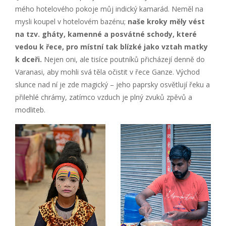
mého hotelového pokoje můj indický kamarád. Neměl na
mysli koupel v hotelovém bazénu;
naše kroky měly v
é
st
na tzv. gháty, kamenn
é
a posvátn
é
schody, kter
é
vedou k řece, pro místní tak blízk
é
jako vztah matky
k dceř
i.
Nejen oni, ale tisíce poutníků přicházejí denně do
Varanasi, aby mohli svá těla očistit v řece Ganze. Východ
slunce nad ní je zde magický – jeho paprsky osvětlují řeku a
přilehlé chrámy, zatímco vzduch je plný zvuků zpěvů a
modliteb.