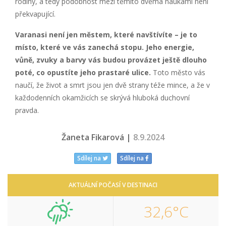
rodiny, a tedy podobnost mezi těmito dvěma naukami není
překvapující.
Varanasi není jen městem, kter
é
navštívíte – je to
místo, kter
é
ve vás zanechá stopu. Jeho energie,
vůně, zvuky a barvy vás budou provázet ještě dlouho
pot
é
, co opustíte jeho prastar
é
ulice.
Toto město vás
naučí, že život a smrt jsou jen dvě strany téže mince, a že v
každodenních okamžicích se skrývá hluboká duchovní
pravda.
Žaneta Fikarová |
8.9.2024
Sdílej na
Sdílej na
AKTUÁLNÍ POČASÍ V DESTINACI
32,6°C