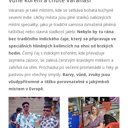
Vůně koření a chutě Varanasi
Varanasi je také místem, kde se setkává bohatá kuchyně
severní Indie. Uličky města jsou plné stánků nabízejících
místní speciality, jako je tradiční samosa (smažená plněná
taštička) nebo slavná sladkost jalebi.
Nebylo by tu rána
bez tradiční
ho indick
é
ho čaje, který se připravuje ve
speciálních hliněný
ch kel
ímcích na ohni od brzkých
hodin.
Černý čaj s indickým kořením, kde převažuje
zejména zázvor, se zalévá čerstvým kravským mlékem a
zahřívá na ohni. Procházka po večerní promenádě u řeky je
pastvou pro všechny smysly.
Barvy, vůně, zvuky jsou
všudypřítomn
é
a těžko porovnateln
é
s jakýmkoli
místem v Evropě.