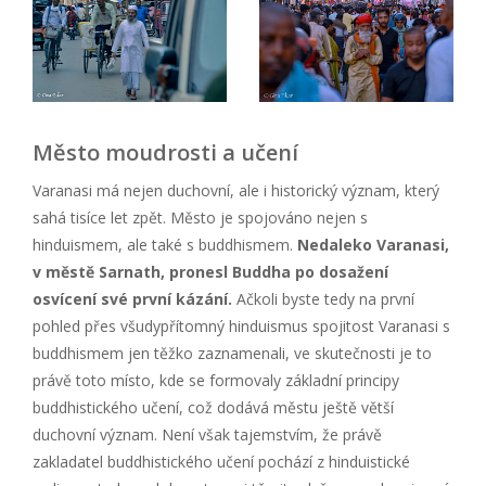
Město moudrosti a učení
Varanasi má nejen duchovní, ale i historický význam, který
sahá tisíce let zpět. Město je spojováno nejen s
hinduismem, ale také s buddhismem.
Nedaleko Varanasi,
v městě Sarnath, pronesl Buddha po dosažení
osvícení sv
é
první kázání.
Ačkoli byste tedy na první
pohled přes všudypřítomný hinduismus spojitost Varanasi s
buddhismem jen těžko zaznamenali, ve skutečnosti je to
právě toto místo, kde se formovaly základní principy
buddhistického učení, což dodává městu ještě větší
duchovní význam. Není však tajemstvím, že právě
zakladatel buddhistického učení pochází z hinduistické