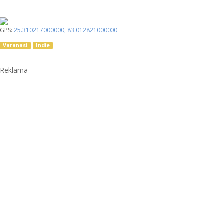
GPS:
25.310217000000
,
83.012821000000
Varanasi
Indie
Reklama