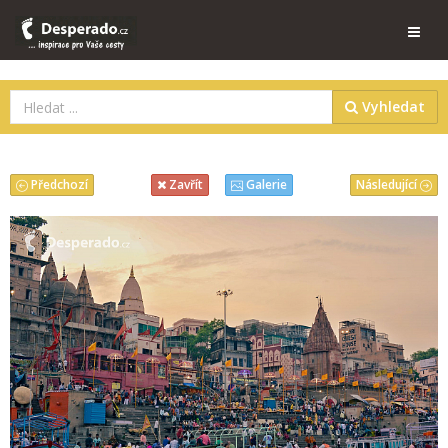
Vyhledat
Předchozí
Následující
Zavřít
Galerie