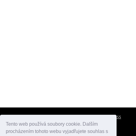
CESTOVNÍ POJIŠTĚNÍ
KONTAKTY
REKLAMA
RSS
Tento web používá soubory cookie. Dalším
procházením tohoto webu vyjadřujete souhlas s
atlasmest.cz
atlaspamatek.info
atlaszemi.info