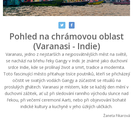
Pohled na chrámovou oblast
(Varanasi - Indie)
Varanasi, jedno z nejstarších a nejposvátnějších měst na světě,
se nachází na břehu řeky Gangy v Indii. Je známé jako duchovní
srdce Indie, kde se prolínají život a smrt, tradice a modernita.
Toto fascinující město přitahuje tisíce poutníků, kteří se přicházejí
očistit ve svatých vodách Gangy a zúčastnit se rituálů na
proslulých ghátech. Varanasi je místem, kde se každý den mění v
duchovní zážitek, ať už při sledování ranního východu slunce nad
řekou, při večerní ceremonií Aarti, nebo při objevování bohaté
indické kultury a kuchyně v jeho úzkých uličkách.
Žaneta Fikarová