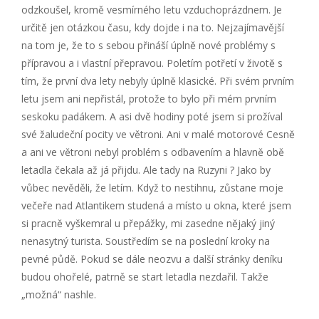
odzkoušel, kromě vesmírného letu vzduchoprázdnem. Je
určitě jen otázkou času, kdy dojde i na to. Nejzajímavější
na tom je, že to s sebou přináší úplně nové problémy s
přípravou a i vlastní přepravou. Poletím potřetí v životě s
tím, že první dva lety nebyly úplně klasické. Při svém prvním
letu jsem ani nepřistál, protože to bylo při mém prvním
seskoku padákem. A asi dvě hodiny poté jsem si prožíval
své žaludeční pocity ve větroni. Ani v malé motorové Cesně
a ani ve větroni nebyl problém s odbavením a hlavně obě
letadla čekala až já přijdu. Ale tady na Ruzyni ? Jako by
vůbec nevěděli, že letím. Když to nestihnu, zůstane moje
večeře nad Atlantikem studená a místo u okna, které jsem
si pracně vyškemral u přepážky, mi zasedne nějaký jiný
nenasytný turista. Soustředím se na poslední kroky na
pevné půdě. Pokud se dále neozvu a další stránky deníku
budou ohořelé, patrně se start letadla nezdařil. Takže
„možná“ nashle.