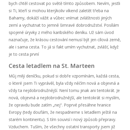
bych chtěl cestovat po světě tímto způsobem. Nevím, jestli
si Ti, kteří si mohou kterýkoliv víkend zaletět třeba na
Bahamy, dokáží vážit a vůbec vnímat zvláštnosti jiných
zemí a vychutnat to jemně šimravé dobrodružství. Posílám
spojené úryvky z mého karibského deníku. Už sám úvod
naznačuje, že krásou cestování nemusí být jen cílová země,
ale i sama cesta. To já si fakt umím vychutnat, zvlášť, když
je to cesta první
Cesta letadlem na St. Marteen
Můj milý deníčku, pokud si dobře vzpomínám, každá cesta,
o které jsem Ti vyprávěl, byla vždy něčím nová a objevná a
vždy ta nejdobrodružnější. Není tomu jinak ani tentokrát. Je
nová, objevná a nejdobrodružnější, ale tentokrát si myslím,
že opravdu bude zatím „nej“. Poprvé přesáhne hranice
Evropy (tedy doufám, že nespadneme s letadlem ještě na
starém kontinentu). S tím souvisí i nový způsob přepravy.
Vzduchem. Tuším, že všechny ostatní transporty jsem již