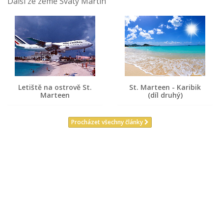
Další ze země Svatý Martin
Letiště na ostrově St.
St. Marteen - Karibik
Marteen
(díl druhý)
Procházet všechny články