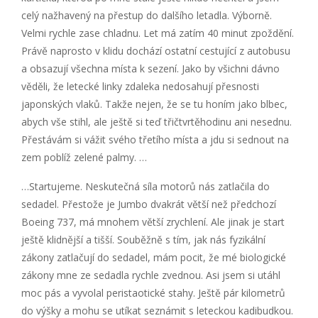
celý nažhavený na přestup do dalšího letadla. Výborně.
Velmi rychle zase chladnu. Let má zatím 40 minut zpoždění.
Právě naprosto v klidu dochází ostatní cestující z autobusu
a obsazují všechna místa k sezení. Jako by všichni dávno
věděli, že letecké linky zdaleka nedosahují přesnosti
japonských vlaků. Takže nejen, že se tu honím jako blbec,
abych vše stihl, ale ještě si teď třičtvrtěhodinu ani nesednu.
Přestávám si vážit svého třetího místa a jdu si sednout na
zem poblíž zelené palmy. …
…Startujeme. Neskutečná síla motorů nás zatlačila do
sedadel. Přestože je Jumbo dvakrát větší než předchozí
Boeing 737, má mnohem větší zrychlení. Ale jinak je start
ještě klidnější a tišší. Souběžně s tím, jak nás fyzikální
zákony zatlačují do sedadel, mám pocit, že mé biologické
zákony mne ze sedadla rychle zvednou. Asi jsem si utáhl
moc pás a vyvolal peristaotické stahy. Ještě pár kilometrů
do výšky a mohu se utíkat seznámit s leteckou kadibudkou.