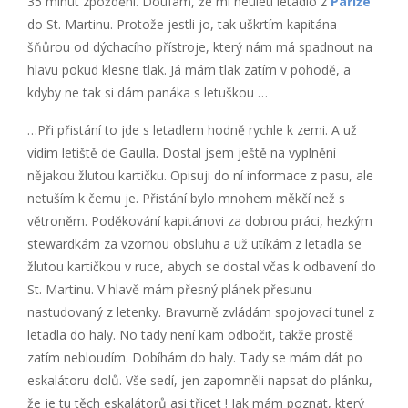
35 minut zpoždění. Doufám, že mi neuletí letadlo z
Paříže
do St. Martinu. Protože jestli jo, tak uškrtím kapitána
šňůrou od dýchacího přístroje, který nám má spadnout na
hlavu pokud klesne tlak. Já mám tlak zatím v pohodě, a
kdyby ne tak si dám panáka s letuškou …
…Při přistání to jde s letadlem hodně rychle k zemi. A už
vidím letiště de Gaulla. Dostal jsem ještě na vyplnění
nějakou žlutou kartičku. Opisuji do ní informace z pasu, ale
netuším k čemu je. Přistání bylo mnohem měkčí než s
větroněm. Poděkování kapitánovi za dobrou práci, hezkým
stewardkám za vzornou obsluhu a už utíkám z letadla se
žlutou kartičkou v ruce, abych se dostal včas k odbavení do
St. Martinu. V hlavě mám přesný plánek přesunu
nastudovaný z letenky. Bravurně zvládám spojovací tunel z
letadla do haly. No tady není kam odbočit, takže prostě
zatím nebloudím. Dobíhám do haly. Tady se mám dát po
eskalátoru dolů. Vše sedí, jen zapomněli napsat do plánku,
že je tu těch eskalátorů asi třicet ! Jak mám poznat, který