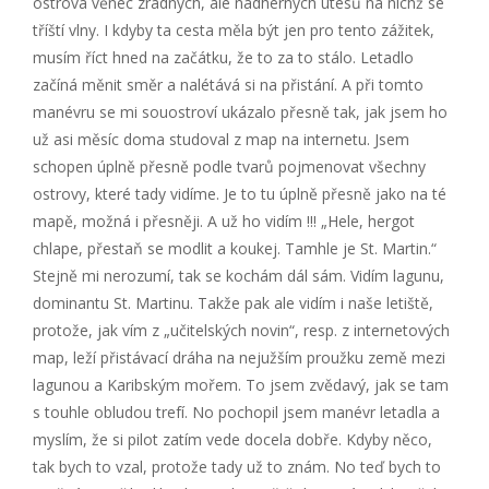
ostrova věnec zrádných, ale nádherných útesů na nichž se
tříští vlny. I kdyby ta cesta měla být jen pro tento zážitek,
musím říct hned na začátku, že to za to stálo. Letadlo
začíná měnit směr a nalétává si na přistání. A při tomto
manévru se mi souostroví ukázalo přesně tak, jak jsem ho
už asi měsíc doma studoval z map na internetu. Jsem
schopen úplně přesně podle tvarů pojmenovat všechny
ostrovy, které tady vidíme. Je to tu úplně přesně jako na té
mapě, možná i přesněji. A už ho vidím !!! „Hele, hergot
chlape, přestaň se modlit a koukej. Tamhle je St. Martin.“
Stejně mi nerozumí, tak se kochám dál sám. Vidím lagunu,
dominantu St. Martinu. Takže pak ale vidím i naše letiště,
protože, jak vím z „učitelských novin“, resp. z internetových
map, leží přistávací dráha na nejužším proužku země mezi
lagunou a Karibským mořem. To jsem zvědavý, jak se tam
s touhle obludou trefí. No pochopil jsem manévr letadla a
myslím, že si pilot zatím vede docela dobře. Kdyby něco,
tak bych to vzal, protože tady už to znám. No teď bych to