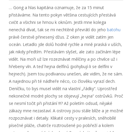
… Gong a hlas kapitána oznamuje, že za 15 minut
přistáváme. Na tento pokyn většina cestujících přestává
cvičit a všichni se hrnou k oknům. Jestli mne kolega
nenechá dívat, tak se mi nechtěně převrátí do jeho
batohu
právě čerstvě přinesený džus. Z oken je vidět zatím jen
oceán. Letadlo jde dolů hodně rychle a mně praská v uších,
jak nikdy předtím. Přestávám slyšet, ale zato začínám lépe
vidět. Na moři už lze rozeznávat mělčiny a po chvilce už i
hřebeny vln. A teď hejna delfínů (pohybují-li se delfíni v
hejnech). Jsem tou podívanou unešen, ale vidím, že ne sám.
A najednou při té nádheře něco, co člověku vyrazí dech.
Deníčku, to bys musel vidět na vlastní „řádky“. Uprostřed
nekonečné modré plochy se objevují „hejna“ ostrůvků. Proč
se nesmí točit při přistání !!!? Až poletím odsud, nějaké
zákazy mne nezastaví. A ostrovy jsou stále blíže a je možné
rozpoznávat i detaily. Klikaté cesty v pralesích, sněhobílé
písečné pláže, chatrče roztroušené po pobřeží a kolem