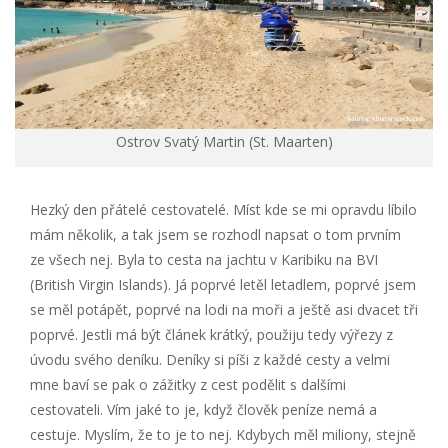
Ostrov Svatý Martin (St. Maarten)
Hezký den přátelé cestovatelé. Míst kde se mi opravdu líbilo
mám několik, a tak jsem se rozhodl napsat o tom prvním
ze všech nej. Byla to cesta na jachtu v Karibiku na BVI
(British Virgin Islands). Já poprvé letěl letadlem, poprvé jsem
se měl potápět, poprvé na lodi na moři a ještě asi dvacet tři
poprvé. Jestli má být článek krátký, použiju tedy výřezy z
úvodu svého deníku. Deníky si píši z každé cesty a velmi
mne baví se pak o zážitky z cest podělit s dalšími
cestovateli. Vím jaké to je, když člověk peníze nemá a
cestuje. Myslím, že to je to nej. Kdybych měl miliony, stejně