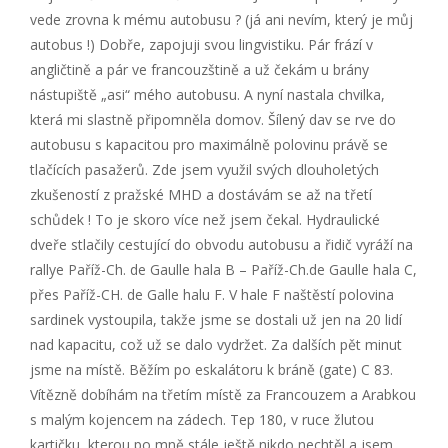
vede zrovna k mému autobusu ? (já ani nevím, který je můj
autobus !) Dobře, zapojuji svou lingvistiku. Pár frází v
angličtině a pár ve francouzštině a už čekám u brány
nástupiště „asi“ mého autobusu. A nyní nastala chvilka,
která mi slastně připomněla domov. Šílený dav se rve do
autobusu s kapacitou pro maximálně polovinu právě se
tlačících pasažerů. Zde jsem využil svých dlouholetých
zkušeností z pražské MHD a dostávám se až na třetí
schůdek ! To je skoro více než jsem čekal. Hydraulické
dveře stlačily cestující do obvodu autobusu a řidič vyráží na
rallye Paříž-Ch. de Gaulle hala B – Paříž-Ch.de Gaulle hala C,
přes Paříž-CH. de Galle halu F. V hale F naštěstí polovina
sardinek vystoupila, takže jsme se dostali už jen na 20 lidí
nad kapacitu, což už se dalo vydržet. Za dalších pět minut
jsme na místě. Běžím po eskalátoru k bráně (gate) C 83.
Vítězně dobíhám na třetím místě za Francouzem a Arabkou
s malým kojencem na zádech. Tep 180, v ruce žlutou
kartičku, kterou po mně stále ještě nikdo nechtěl a jsem