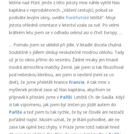
letíme nad Plzní. Jenže z této jistoty mne náhle vytrhl hlas
kapitána v reproduktorech. „Vážení cestující, pokud se
podíváte levými okny, uvidíte
frankfurtské
letiště“. Moje
jistota ohledně orientace v letectví vzala za své. Po velmi
krátkém letu jsem se v odhadu seknul asi o čtvrt Evropy. …
… Pomalu jsem se uklidnil při jídle. V letadle docela chutná.
Souběžně s jídlem sleduji neskutečně modrou oblohu. Tady
už je to okno přímo do vesmíru. Žádné mraky jen tmavě
modrá atmosféra matičky Země. Jak jsem si tak filozofoval
pod nebeskou klenbou, ani jsem si nevšiml (není se co
divit), že jsme přeletěli hranice
Francie
. A tak mne z
myšlenek probral zase až hlas kapitána, abychom se
připravili k přistání. Jsme v
Paříži
. Letiště Ch. de Gaulla. Když
si tak vzpomenu, jak jsem byl zničen po jízdě autem do
Paříže
a teď jsem tu tak rychle, že by se člověk ani nestačil
pořádně najíst. Musím uznat, že je lítání pohodlné, ale ne
zase tak úplně bez chyby. V Praze jsme totiž nabrali hned