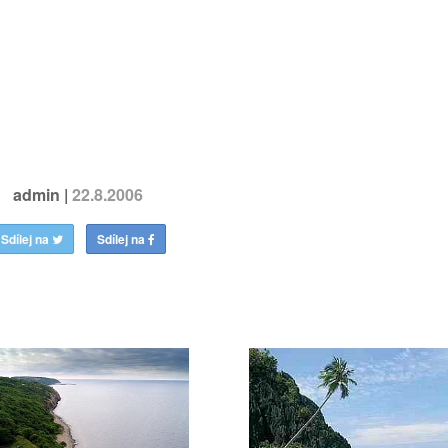
.
.
admin |
22.8.2006
Sdílej na
Sdílej na