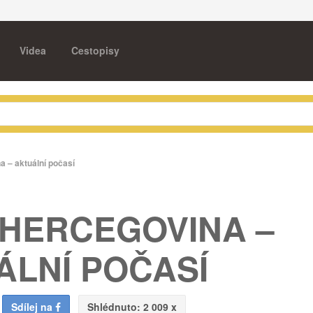
Videa
Cestopisy
 – aktuální počasí
 HERCEGOVINA –
ÁLNÍ POČASÍ
Sdílej na
Shlédnuto:
2 009 x