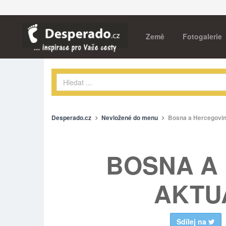
Země
Fotogalerie
Desperado.cz
Nevložené do menu
Bosna a Hercegovina
BOSNA A
AKTU
Sdílej na