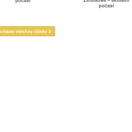
počasí
počasí
ocházet všechny články