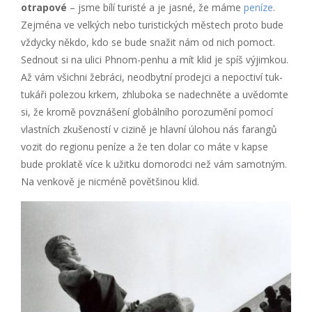
otrapové
– jsme bílí turisté a je jasné, že máme
peníze
.
Zejména ve velkých nebo turistických městech proto bude
vždycky někdo, kdo se bude snažit nám od nich pomoct.
Sednout si na ulici Phnom-penhu a mít klid je spíš výjimkou.
Až vám všichni žebráci, neodbytní prodejci a nepoctiví tuk-
tukáři polezou krkem, zhluboka se nadechněte a uvědomte
si, že kromě povznášení globálního porozumění pomocí
vlastních zkušeností v cizině je hlavní úlohou nás farangů
vozit do regionu peníze a že ten dolar co máte v kapse
bude proklatě více k užitku domorodci než vám samotným.
Na venkově je nicméně povětšinou klid.