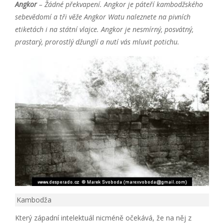
Angkor
– Žádné překvapení. Angkor je páteří kambodžského
sebevědomí a tři věže Angkor Watu naleznete na pivních
etiketách i na státní vlajce. Angkor je nesmírný, posvátný,
prastarý, prorostlý džunglí a nutí vás mluvit potichu.
Kambodža
Který západní intelektuál nicméně očekává, že na něj z