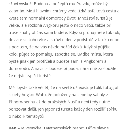
křoví vyskočí Buddha a pošeptá mu Pravdu, může být
zklamán. Mezi hlavními chrámy vede úzká asfaltová cesta a
kvete tam normální domorodý život. Množství turistů je
veliké, ale rozloha Angkoru ještě o něco větší, takže při
troše snahy občas sami budete. Když si pronajmete tuk-tuk,
dozvíte se toho více a strávíte den v podstatě v taxíku nebo
s pocitem, že na vás někdo pořád čeká. Když si půjčíte
kolo, půjde to pomaleji, zapotíte se, uvidíte místa, která
byste jinak jen profrčeli a budete sami s Angkorem a
domorodci. A navíc si budete připadat náramně zasloužile
že nejste typičtí turisté.
Měli byste také vědět, že na světě už existuje tolik fotografií
siluety Angkor Watu, že položeny na sebe by sahaly z
Phnom-penhu až do pražských Nuslí a není tedy nutné
pořizovat další. Jen japonští turisté každý den rozšíří sbírku
o několik terrabytů.
Kep
– je vesnička u vietnamských hranic. Dříve slavné