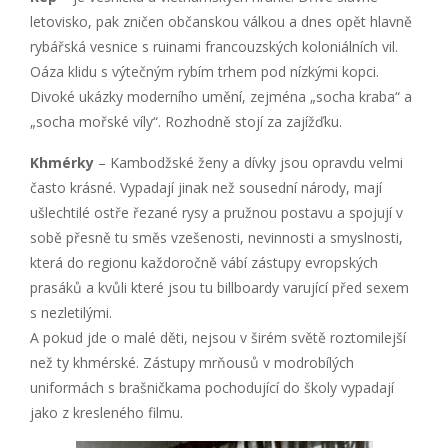
letovisko, pak zničen občanskou válkou a dnes opět hlavně
rybářská vesnice s ruinami francouzských koloniálních vil.
Oáza klidu s výtečným rybím trhem pod nízkými kopci.
Divoké ukázky moderního umění, zejména „socha kraba“ a
„socha mořské víly“. Rozhodně stojí za zajížďku.
Khmérky
– Kambodžské ženy a dívky jsou opravdu velmi
často krásné. Vypadají jinak než sousední národy, mají
ušlechtilé ostře řezané rysy a pružnou postavu a spojují v
sobě přesně tu směs vzešenosti, nevinnosti a smyslnosti,
která do regionu každoročně vábí zástupy evropských
prasáků a kvůli které jsou tu billboardy varující před sexem
s nezletilými.
A pokud jde o malé děti, nejsou v širém světě roztomilejší
než ty khmérské. Zástupy mrňousů v modrobílých
uniformách s brašničkama pochodující do školy vypadají
jako z kresleného filmu.