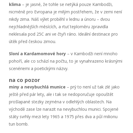
klima
– je jasné, že tohle se netýká pouze Kambodži,
nicméně pro Evropana je milým postřehem, že v zemi není
nikdy zima. Náš výlet proběhl v lednu a únoru – dvou
nejchladnějších měsících, a rtuť teploměru zpravidla
neklesala pod 25C ani ve čtyři ráno. Ideální destinace pro
útěk před českou zimou.
Sloní a Kardamomové hory
– v Kambodži není mnoho
pohoří, ale co schází na počtu, to je vynahrazeno krásnými
scenériemi a poetickými názvy.
na co pozor
miny a nevybuchlá munice
– prý to není už tak zlé jako
ještě před pár lety, ale i tak se nedoporučuje opouštět
prošlapané stezky zejména v odlehlých oblastech. Na
východě zase lze narazit na nevybuchlou munici. Spojené
státy svrhly mezi lety 1965 a 1975 přes dva a půl milionu
tun bomb.