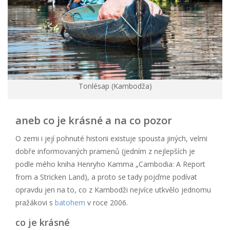
Tonlésap (Kambodža)
aneb co je krásné a na co pozor
O zemi i její pohnuté historii existuje spousta jiných, velmi
dobře informovaných pramenů (jedním z nejlepších je
podle mého kniha Henryho Kamma „Cambodia: A Report
from a Stricken Land), a proto se tady pojďme podívat
opravdu jen na to, co z Kambodži nejvíce utkvělo jednomu
pražákovi s
batohem
v roce 2006.
co je krásné