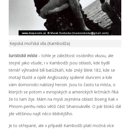
Kepská mořská víla (Kambodža)
turistická místa
–
tohle je záležitost osobního vkusu, ale
stejně jako všude, i v Kambodži jsou oblasti, kde bydlí
téměř výhradně bílí batůžkáři, kde znějí Blink 182, kde se
motají tlusté a opilé Anglosasky spálené sluncem a kde
vám domorodci nabízejí heroin. Jsou to často ta místa, o
kterých se potom v evropských a amerických krčmách říká
že to tam žije. Mám na mysli zejména oblast Boeng Kak v
Phnom-penhu nebo větší část Sihanoukville. O pár bloků dál
jde většinou najít něco klidnějšího.
Je to otřepané, ale v případě Kambodži platí možná více