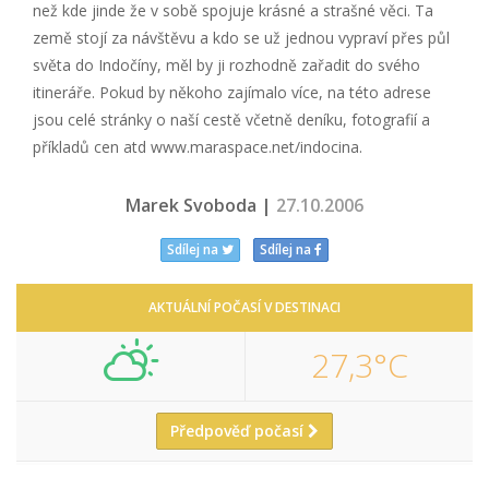
než kde jinde že v sobě spojuje krásné a strašné věci. Ta
země stojí za návštěvu a kdo se už jednou vypraví přes půl
světa do Indočíny, měl by ji rozhodně zařadit do svého
itineráře. Pokud by někoho zajímalo více, na této adrese
jsou celé stránky o naší cestě včetně deníku, fotografií a
příkladů cen atd www.maraspace.net/indocina.
Marek Svoboda |
27.10.2006
Sdílej na
Sdílej na
AKTUÁLNÍ POČASÍ V DESTINACI
27,3°C
Předpověď počasí