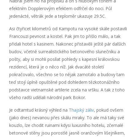
Nabral jsem ho na propisku a on s hlubokým tónem a
efektním Dopplerovým efektem odfrčel do noci. Půl
jedenácté, větrák jede a teploměr ukazuje 29.5C.
Asi čtyřicet kilometrů od Kampotu na vysoké skále postavili
Francouzi pevnost a kostel. Pak jim to přišlo málo, a tak
přidali hotel s kasinem. Nakonec přistavěli ještě pár dalších
budov, včetně surrealistického betonového slunečníku a
pošty, aby si mohli posílat pohledy s kapesní královskou
rezidencí, která je o něco níž. Jak dvacáté století
pokračovalo, všechno se to nějak zamotalo a budovy tam
teď stojí úplně opuštěné pod dohledem tězkotonážního
podstavce vietnamské artilerie zcela na vršku. A tak z toho
všeho radši udělali národní park Bokor.
Je odtamtud krásný výhled na
Thajský záliv
, pokud ovšem
(jako dnes) nevanou přes skálu mraky. To ale má taky své
kouzlo, lze chodit ruinami kdysi luxusního hotelu, zčernalé
betonové stěny jsou porostlé jasně oranžovým lišejníkem,