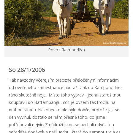
Povoz (Kambodža)
So 28/1/2006
Tak navzdory včerejším precizně přeloženým informacím
od ověřeného zaměstnance nádraží vlak do Kampotu dnes
ráno skutečně nejel. Místo toho vypravili jednu starožitnou
soupravu do Battambangu, což je ovšem tak trochu na
druhou stranu. Nakonec to ale bylo dobře, protože jak se
den vyvinul, dostalo se nám přesně toho, co jsme
potřebovali nejvíc. Z nádraží jsme se nechali odvézt na
seřadiště dodávek a našli jednu, která do Kampotu jela asi