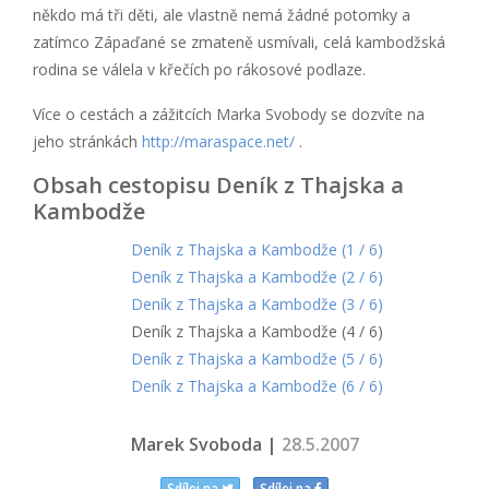
někdo má tři děti, ale vlastně nemá žádné potomky a
zatímco Zápaďané se zmateně usmívali, celá kambodžská
rodina se válela v křečích po rákosové podlaze.
Více o cestách a zážitcích Marka Svobody se dozvíte na
jeho stránkách
http://maraspace.net/
.
Obsah cestopisu Deník z Thajska a
Kambodže
Deník z Thajska a Kambodže (1 / 6)
Deník z Thajska a Kambodže (2 / 6)
Deník z Thajska a Kambodže (3 / 6)
Deník z Thajska a Kambodže (4 / 6)
Deník z Thajska a Kambodže (5 / 6)
Deník z Thajska a Kambodže (6 / 6)
Marek Svoboda |
28.5.2007
Sdílej na
Sdílej na