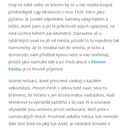
mají na sobě oděv, ve kterém by se u nás mohla koupat
předsedkyně Ligy Mravnosti v roce 1920. Něco jako
pyžamo. Je pozdní odpoledne, kameny sálají teplem a
tričko, které jsem si při té příležitosti aspoň opláchnul, na
mně uschne během pár kilometrů. Zastavíme až u
rybářských osad na jih od města, působí to tu najednou tak
harmonicky, až to člověka nutí do smíchu. Je ticho a
domorodci nám přívětivě kynou nebo si nás nevšímají,
prostě jako normální lidé a po třech dnech v
Phnom
Penhu
je to hrozně příjemné.
Kromě nešvarů, které přirozeně vznikají v každém
velkoměstě, Phnom Penh s sebou totiž navíc nese to
břemeno, že řečeno s jen docela malou nadsázkou, Rudí
Khmérové tu vyvraždili každého s IQ nad 70 a současní
obyvatelé jsou vetšinou prostí venkované, kteří přišli v
osmdesátých letech. Prostředí velkého města, kde nemohli
dále vést život na jaký byli zvyklí, je následně donutilo k