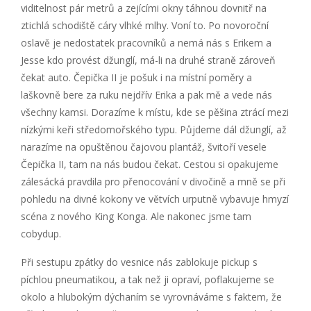
viditelnost pár metrů a zejícími okny táhnou dovnitř na
ztichlá schodiště cáry vlhké mlhy. Voní to. Po novoroční
oslavě je nedostatek pracovníků a nemá nás s Erikem a
Jesse kdo provést džunglí, má-li na druhé straně zároveň
čekat auto. Čepička II je pošuk i na místní poměry a
laškovně bere za ruku nejdřív Erika a pak mě a vede nás
všechny kamsi. Dorazíme k místu, kde se pěšina ztrácí mezi
nízkými keři středomořského typu. Půjdeme dál džunglí, až
narazíme na opuštěnou čajovou plantáž, švitoří vesele
Čepička II, tam na nás budou čekat. Cestou si opakujeme
zálesácká pravdila pro přenocování v divočině a mně se při
pohledu na divné kokony ve větvích urputně vybavuje hmyzí
scéna z nového King Konga. Ale nakonec jsme tam
cobydup.
Při sestupu zpátky do vesnice nás zablokuje pickup s
píchlou pneumatikou, a tak než ji opraví, poflakujeme se
okolo a hlubokým dýchaním se vyrovnáváme s faktem, že