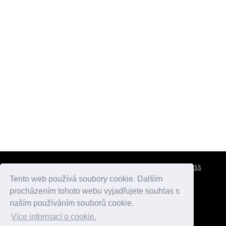
CESTOVNÍ POJIŠTĚNÍ
KONTAKTY
REKLAMA
RSS
Tento web používá soubory cookie. Dalším
procházením tohoto webu vyjadřujete souhlas s
atlasmest.cz
atlaspamatek.info
atlaszemi.info
naším používáním souborů cookie.
Více informací o cookie.
© 2005 - 2026 Desperado.cz. Všechna práva vyhrazena.