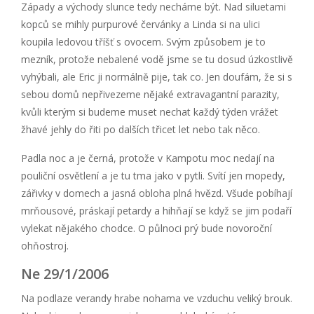
Západy a východy slunce tedy necháme být. Nad siluetami
kopců se mihly purpurové červánky a Linda si na ulici
koupila ledovou tříšť s ovocem. Svým způsobem je to
mezník, protože nebalené vodě jsme se tu dosud úzkostlivě
vyhýbali, ale Eric ji normálně pije, tak co. Jen doufám, že si s
sebou domů nepřivezeme nějaké extravagantní parazity,
kvůli kterým si budeme muset nechat každý týden vrážet
žhavé jehly do řiti po dalších třicet let nebo tak něco.
Padla noc a je černá, protože v Kampotu moc nedají na
pouliční osvětlení a je tu tma jako v pytli. Svítí jen mopedy,
zářivky v domech a jasná obloha plná hvězd. Všude pobíhají
mrňousové, práskají petardy a hihňají se když se jim podaří
vylekat nějakého chodce. O půlnoci prý bude novoroční
ohňostroj.
Ne 29/1/2006
Na podlaze verandy hrabe nohama ve vzduchu veliký brouk.