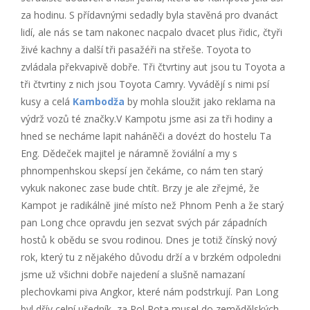
za hodinu. S přídavnými sedadly byla stavěná pro dvanáct
lidí, ale nás se tam nakonec nacpalo dvacet plus řidic, čtyři
živé kachny a další tři pasažéři na střeše. Toyota to
zvládala překvapivě dobře. Tři čtvrtiny aut jsou tu Toyota a
tři čtvrtiny z nich jsou Toyota Camry. Vyvádějí s nimi psí
kusy a celá
Kambodža
by mohla sloužit jako reklama na
výdrž vozů té značky.V Kampotu jsme asi za tři hodiny a
hned se necháme lapit naháněči a dovézt do hostelu Ta
Eng. Dědeček majitel je náramně žoviální a my s
phnompenhskou skepsí jen čekáme, co nám ten starý
vykuk nakonec zase bude chtít. Brzy je ale zřejmé, že
Kampot je radikálně jiné místo než Phnom Penh a že starý
pan Long chce opravdu jen sezvat svých pár západních
hostů k obědu se svou rodinou. Dnes je totiž čínský nový
rok, který tu z nějakého důvodu drží a v brzkém odpoledni
jsme už všichni dobře najedení a slušně namazaní
plechovkami piva Angkor, které nám podstrkují. Pan Long
byl dřív celní uředník, za Pol Pota musel do zemědělských