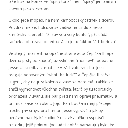
píše-li se na konzervě "spicy tuna", není “spicy” jen planým
slovem jako v Evropě.
Okolo jede moped, na něm kambodžský tatínek s dcerou.
Pozdravíme se, holčička se zadívá na Lindu a neco
khmérsky zabrebtá. "Si say you very butiful", překládá
tatínek a oba zase odjedou. A to je tu fakt pořád. Kuriozní.
Ve stejný moment na opačné straně auta Čepička II ťape
dvěma prsty po kapotě, až vykřikne "monkey!", popadne
Jesse za kotník a zhroutí se v záchvatu smíchu. Jesse
reaguje pobaveným "what the fuck?" a Čepička II zařve
"tiger!", chytne ji za koleno a zase se odrovná. Takhle se
snaží vyjmenovat všechna zvířata, která by tu teoreticky
přicházela v úvahu, ale pak před námi opraví pneumatiku a
on musí zase za volant. Jojo, Kambodžani mají přecejen
trochu jiný smysl pro humor. Jesse vyprávěla jak byli
nedávno na nějaké rodinné oslavě a někdo vyprávěl
historku, jejíž pointou (pokud si dobře pamatuju) bylo, že