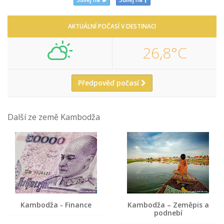
AKTUÁLNÍ POČASÍ V DESTINACI
26,8°C
Předpověď počasí
Další ze země Kambodža
Kambodža - Finance
Kambodža – Zeměpis a
podnebí