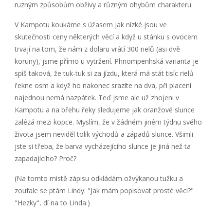
ruzným způsobům obživy a různým ohybům charakteru.
V Kampotu koukáme s úžasem jak nízké jsou ve
skutečnosti ceny některých věcí a když u stánku s ovocem
trvají na tom, že nám z dolaru vrátí 300 rielů (asi dvě
koruny), jsme přímo u vytržení. Phnompenhská varianta je
spíš taková, že tuk-tuk si za jízdu, která má stát tisíc rielů
řekne osm a když ho nakonec srazíte na dva, při placení
najednou nemá nazpátek. Teď jsme ale už zhojeni v
Kampotu a na břehu řeky sledujeme jak oranžové slunce
zalézá mezi kopce. Myslím, že v žádném jiném týdnu svého
života jsem neviděl tolik východů a západů slunce. Všimli
jste si třeba, že barva vycházejícího slunce je jiná než ta
zapadajícího? Proč?
(Na tomto místě zápisu odkládám ožvýkanou tužku a
zoufale se ptám Lindy: "Jak mám popisovat prosté věci?"
"Hezky", dí na to Linda.)