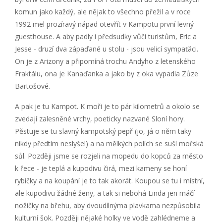
komun jako každý, ale nějak to všechno přežil a v roce
1992 mel prozíravý nápad otevřít v Kampotu první levný
guesthouse. A aby padly i předsudky vůči turistům, Eric a
Jesse - druzí dva zápaďané u stolu - jsou velicí sympaťáci.
On je z Arizony a připomíná trochu Andyho z letenského
Fraktálu, ona je Kanaďanka a jako by z oka vypadla Zůze
Bartošové.
A pak je tu Kampot. K moři je to pár kilometrů a okolo se
zvedají zalesněné vrchy, poeticky nazvané Sloní hory.
Pěstuje se tu slavný kampotský pepř (jo, já o něm taky
nikdy předtím neslyšel) a na mělkých polích se suší mořská
sůl. Později jsme se rozjeli na mopedu do kopců za město
k řece - je teplá a kupodivu čirá, mezi kameny se honí
rybičky a na koupání je to tak akorát. Koupou se tu i místní,
ale kupodivu žádné ženy, a tak si nebohá Linda jen máčí
nožičky na břehu, aby dvoudílnýma plavkama nezpůsobila
kulturní šok. Později nějaké holky ve vodě zahlédneme a