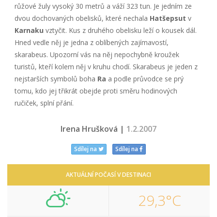
růžové žuly vysoký 30 metrů a váží 323 tun. Je jedním ze
dvou dochovaných obelisků, které nechala
Hatšepsut
v
Karnaku
vztyčit. Kus z druhého obelisku leží o kousek dál.
Hned vedle něj je jedna z oblíbených zajímavostí,
skarabeus. Upozorní vás na něj nepochybně kroužek
turistů, kteří kolem něj v kruhu chodí. Skarabeus je jeden z
nejstarších symbolů boha
Ra
a podle průvodce se prý
tomu, kdo jej třikrát obejde proti směru hodinových
ručiček, splní přání.
Irena Hrušková |
1.2.2007
Sdílej na
Sdílej na
AKTUÁLNÍ POČASÍ V DESTINACI
29,3°C