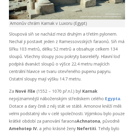
Amonův chrám Karnak v Luxoru (Egypt)
Sloupová síň se nachází mezi druhým a třetím pylonem.
Nechal ji postavit jeden z Ramessovsských faraonů. Síň má
šířku 103 metrů, délku 52 metrů a obsahuje celkem 134
sloupů. Všechny sloupy jsou pokryty basreliéfy. Hlavní loď
podpírá dvanáct sloupů o výšce 22.4 metru majících
centrální hlavice ve tvaru otevřeného pupenu papyru.
Ostatní sloupy mají výšku 14.7 metru.
Za
Nové říše
(1552 – 1070 př.n.l.) byl
Karnak
nejvýznamnější náboženským střediskem celého
Egypta
.
Dotace a dary činili z něj stát ve státě. Amonovi kněží měli
velmi podstatný vliv v celé společnosti. Výjimkou bylo pouze
krátké období za panování faraona
Achnatona
, původně
Amehotep IV.
a jeho krásné ženy
Nefertiti
. Tehdy bylo