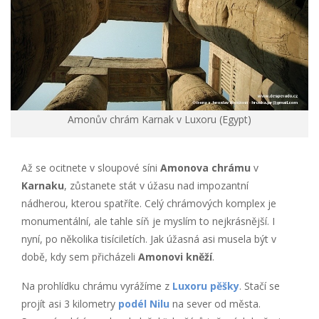
Amonův chrám Karnak v Luxoru (Egypt)
Až se ocitnete v sloupové síni
Amonova chrámu
v
Karnaku
, zůstanete stát v úžasu nad impozantní
nádherou, kterou spatříte. Celý chrámových komplex je
monumentální, ale tahle síň je myslím to nejkrásnější. I
nyní, po několika tisíciletích. Jak úžasná asi musela být v
době, kdy sem přicházeli
Amonovi kněží
.
Na prohlídku chrámu vyrážíme z
Luxoru pěšky
. Stačí se
projít asi 3 kilometry
podél Nilu
na sever od města.