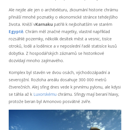
Ale nejde ale jen o architekturu, zkoumání historie chrámu
přináší mnohé poznatky o ekonomické stránce tehdejšího
života. Kněží v
Karnaku
patřili k nejbohatším ve starém
Egyptě
. Chrám měl značné majetky, vlastnil například
rozsáhlé pozemky, několik desítek měst a vesnic, tisíce
otroků, lodě a loděnice a v neposlední řadě statisíce kusů
dobytka. Z hospodářských záznamů se historikové
dozvídají mnoho zajímavého.
Komplex byl stavěn ve dvou osách, východozápadní a
severojižní. Rozloha areálu dosahuje 300 000 metrů
čtverečních. Alej sfing dnes vede k prvnímu pylonu, ale kdysi
se táhla až k
Luxorskému
chrámu. Sfingy mají beraní hlavy,
protože beran byl Amonovo posvátné zvíře.