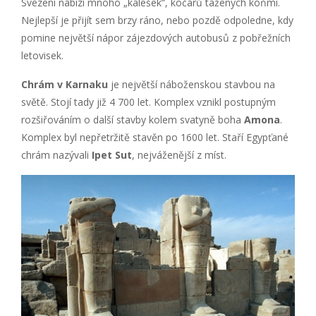
Svezení nabízí mnoho „kalešek“, kočárů tažených koňmi.
Nejlepší je přijít sem brzy ráno, nebo pozdě odpoledne, kdy
pomine největší nápor zájezdových autobusů z pobřežních
letovisek.
Chrám v Karnaku
je největší náboženskou stavbou na
světě. Stojí tady již 4 700 let. Komplex vznikl postupným
rozšiřováním o další stavby kolem svatyně boha
Amona
.
Komplex byl nepřetržitě stavěn po 1600 let. Staří Egypťané
chrám nazývali
Ipet Sut
, nejváženější z míst.