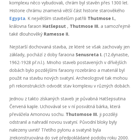
komplexu něco vybudovali, chrám byl stavěn přes 1300 let.
Historie chrámu znamená větší část historie starověkého
Egypta
. K největším stavitelům patřili
Thutmose I.
,
královna faraon
Hatšepsut
,
Thutmose III.
a samozřejmě
také dlouhověký
Ramesse II.
Nejstarší dochovaná stavba, ze které se však zachovaly jen
základy, pochází z doby faraona
Senusreta I.
(12.dynastie,
1962-1928 př.n.l.). Mnoho staveb postavených v dřívějších
dobách bylo pozdějšími faraony rozebráno a materiál byl
použit na stavbu nových svatyní. Archeologové tak mohou
při rekonstrukcích odvodit stav komplexu v různých dobách.
Jednou z takto získaných staveb je půvabná Hatšepsutina
Červená kaple. Uchovával se v ní posvátná bárka, která
převážela Amonovu sochu.
Thutomose III.
ji později
odstranil a nahradil novou svatyní. Původní bloky byly
nalezeny uvnitř Třetího pylonu a svatyně byla
zrekonstruována do své předpokládané podoby roku 2000.