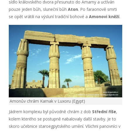
sídlo královského dvora přesunuto do Amarny a uctíván
pouze jeden bůh, sluneční bůh
Aton
. Po faraonově smrti
se opět vrátili na výsluní tradiční bohové a
Amonovi kněží
.
Amonův chrám Karnak v Luxoru (Egypt)
Jádrem komplexu byl původně chrám z dob
Střední říše
,
kolem kterého se postupně nabalovaly další stavby. Je to
skoro učebnice staroegpytského umění. Všichni panovníci v