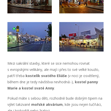
Mezi sakrální stavby, které se sice nemohou rovnat
s evropskými velikány, ale mají i přes to své velké kouzlo,
patří třeba
kostelík svatého Eliáše
(v noci je osvětlený,
během dne je tedy návštěva nevhodná:-),
kostel panny
Marie a kostel svaté Anny
.
Pokud máte s sebou děti, rozhodně bude dobrým tipem na
výlet takzvané
mořské akvárium
, kde jsou nejen tučňáci,
ale i krokodýli nebo žraloci.