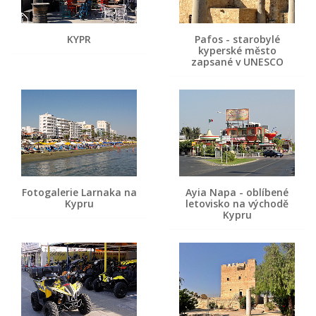
KYPR
Pafos - starobylé
kyperské město
zapsané v UNESCO
Fotogalerie Larnaka na
Ayia Napa - oblíbené
Kypru
letovisko na východě
Kypru