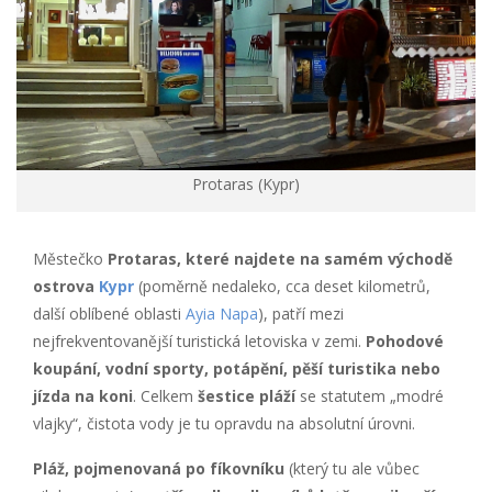
Protaras (Kypr)
Městečko
Protaras, které najdete na samém východě
ostrova
Kypr
(poměrně nedaleko, cca deset kilometrů,
další oblíbené oblasti
Ayia Napa
), patří mezi
nejfrekventovanější turistická letoviska v zemi.
Pohodové
koupání, vodní sporty, potápění, pěší turistika nebo
jízda na koni
. Celkem
šestice pláží
se statutem „modré
vlajky“, čistota vody je tu opravdu na absolutní úrovni.
Pláž, pojmenovaná po fíkovníku
(který tu ale vůbec