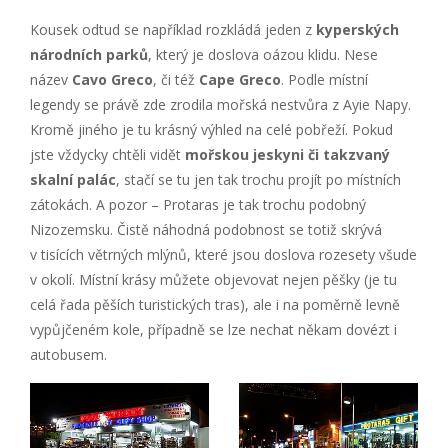
Kousek odtud se například rozkládá jeden z
kyperských
národních parků
, který je doslova oázou klidu. Nese
název
Cavo Greco
, či též
Cape Greco
. Podle místní
legendy se právě zde zrodila mořská nestvůra z Ayie Napy.
Kromě jiného je tu krásný výhled na celé pobřeží. Pokud
jste vždycky chtěli vidět
mořskou jeskyni či takzvaný
skalní palác
, stačí se tu jen tak trochu projít po místních
zátokách. A pozor – Protaras je tak trochu podobný
Nizozemsku. Čistě náhodná podobnost se totiž skrývá
v tisících větrných mlýnů, které jsou doslova rozesety všude
v okolí. Místní krásy můžete objevovat nejen pěšky (je tu
celá řada pěších turistických tras), ale i na poměrně levně
vypůjčeném kole, případně se lze nechat někam dovézt i
autobusem.