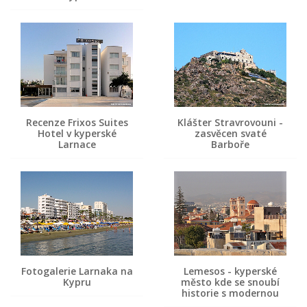
Recenze Frixos Suites
Klášter Stravrovouni -
Hotel v kyperské
zasvěcen svaté
Larnace
Barboře
Fotogalerie Larnaka na
Lemesos - kyperské
Kypru
město kde se snoubí
historie s modernou