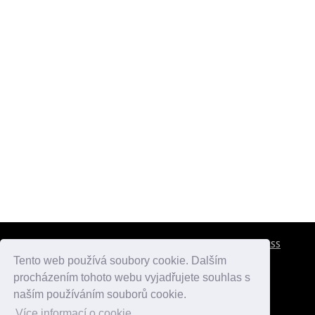
CESTOVNÍ POJIŠTĚNÍ
KONTAKTY
REKLAMA
RSS
Tento web používá soubory cookie. Dalším
procházením tohoto webu vyjadřujete souhlas s
atlasmest.cz
atlaspamatek.info
atlaszemi.info
naším používáním souborů cookie.
Více informací o cookie.