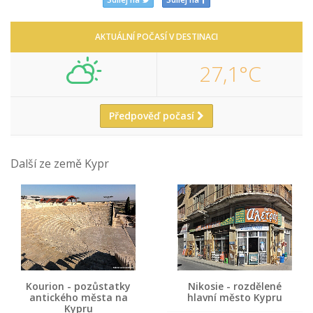
AKTUÁLNÍ POČASÍ V DESTINACI
27,1°C
Předpověď počasí
Další ze země Kypr
Kourion - pozůstatky
Nikosie - rozdělené
antického města na
hlavní město Kypru
Kypru