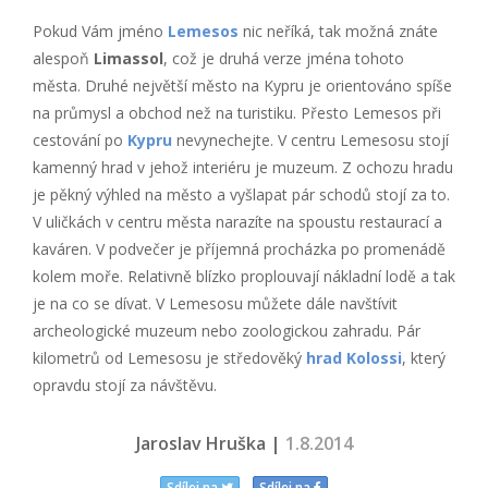
Pokud Vám jméno
Lemesos
nic neříká, tak možná znáte
alespoň
Limassol
, což je druhá verze jména tohoto
města. Druhé největší město na Kypru je orientováno spíše
na průmysl a obchod než na turistiku. Přesto Lemesos při
cestování po
Kypru
nevynechejte. V centru Lemesosu stojí
kamenný hrad v jehož interiéru je muzeum. Z ochozu hradu
je pěkný výhled na město a vyšlapat pár schodů stojí za to.
V uličkách v centru města narazíte na spoustu restaurací a
kaváren. V podvečer je příjemná procházka po promenádě
kolem moře. Relativně blízko proplouvají nákladní lodě a tak
je na co se dívat. V Lemesosu můžete dále navštívit
archeologické muzeum nebo zoologickou zahradu. Pár
kilometrů od Lemesosu je středověký
hrad Kolossi
, který
opravdu stojí za návštěvu.
Jaroslav Hruška |
1.8.2014
Sdílej na
Sdílej na