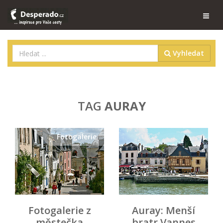
Vyhledat
TAG
AURAY
Fotogalerie
Fotogalerie z
Auray: Menší
městečka
bratr Vannes