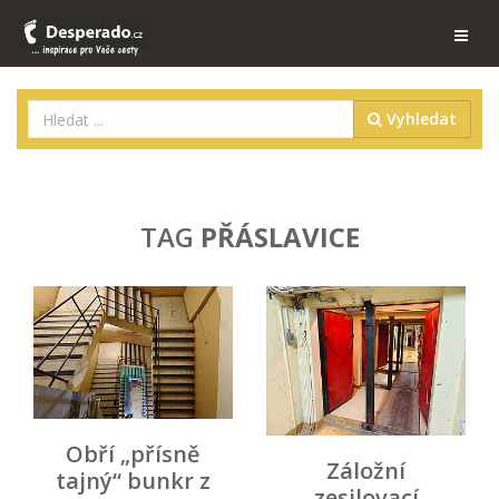
Vyhledat
TAG
PŘÁSLAVICE
Obří „přísně
Záložní
tajný“ bunkr z
zesilovací