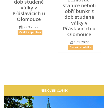
dob studené
stanice neboli
války v
obří bunkr z
Přáslavicích u
dob studené
Olomouce
války v
22.9.2022
Přáslavicích u
Česká republika
Olomouce
17.9.2022
Česká republika
NEJNOVĚJŠÍ ČLÁNEK