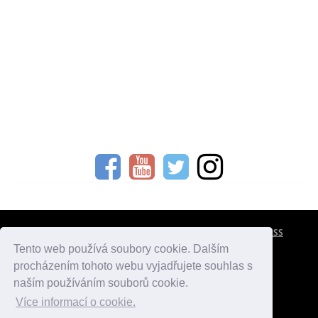
CESTOVNÍ POJIŠTĚNÍ
KONTAKTY
REKLAMA
RSS
Tento web používá soubory cookie. Dalším
procházením tohoto webu vyjadřujete souhlas s
atlasmest.cz
atlaspamatek.info
atlaszemi.info
naším používáním souborů cookie.
Více informací o cookie.
© 2005 - 2026 Desperado.cz. Všechna práva vyhrazena.