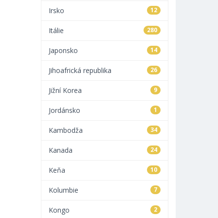
Irsko
12
Itálie
280
Japonsko
14
Jihoafrická republika
26
Jižní Korea
9
Jordánsko
1
Kambodža
34
Kanada
24
Keňa
10
Kolumbie
7
Kongo
2