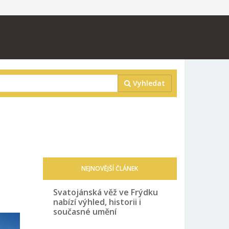
Vyhledat
NEJNOVĚJŠÍ ČLÁNEK
Svatojánská věž ve Frýdku
nabízí výhled, historii i
současné umění