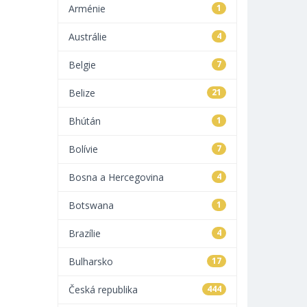
Arménie
1
Austrálie
4
Belgie
7
Belize
21
Bhútán
1
Bolívie
7
Bosna a Hercegovina
4
Botswana
1
Brazílie
4
Bulharsko
17
Česká republika
444