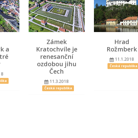
Zámek
Hrad
k a
Kratochvíle je
Rožmberk
tré
renesanční
11.1.2018
y
ozdobou jihu
Česká republika
Čech
18
11.3.2018
lika
Česká republika