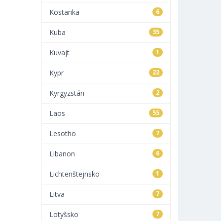
Kostarika
6
Kuba
35
Kuvajt
1
Kypr
22
Kyrgyzstán
2
Laos
55
Lesotho
7
Libanon
6
Lichtenštejnsko
1
Litva
7
Lotyšsko
7