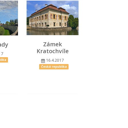
Zámek
ady
Kratochvíle
17
16.4.2017
lika
Česká republika