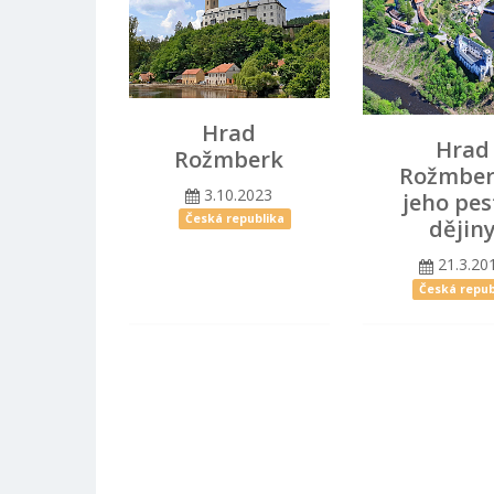
Hrad
Hrad
Rožmberk
Rožmber
3.10.2023
jeho pes
Česká republika
dějin
21.3.20
Česká repub