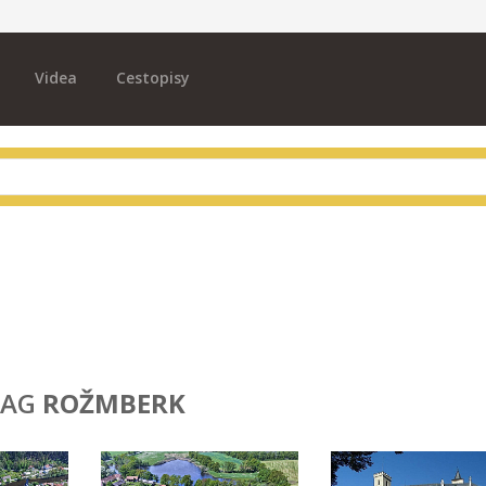
Videa
Cestopisy
TAG
ROŽMBERK