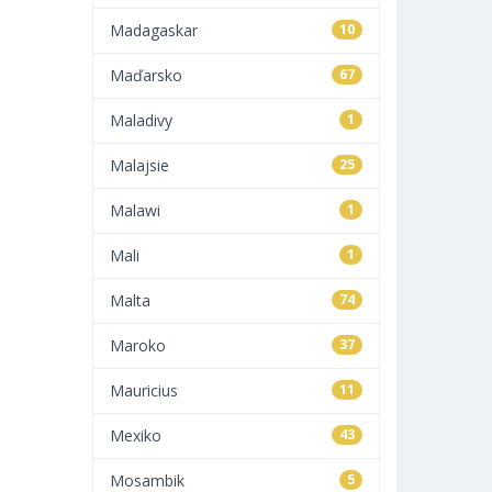
Madagaskar
10
Maďarsko
67
Maladivy
1
Malajsie
25
Malawi
1
Mali
1
Malta
74
Maroko
37
Mauricius
11
Mexiko
43
Mosambik
5