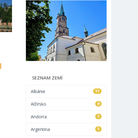
SEZNAM ZEMÍ
Albánie
11
Alžírsko
9
Andorra
1
Argentina
1