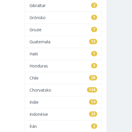
Gibraltar
2
Grónsko
1
Gruzie
7
Guatemala
13
Haiti
1
Honduras
5
Chile
29
Chorvatsko
134
Indie
14
Indonésie
23
Írán
2