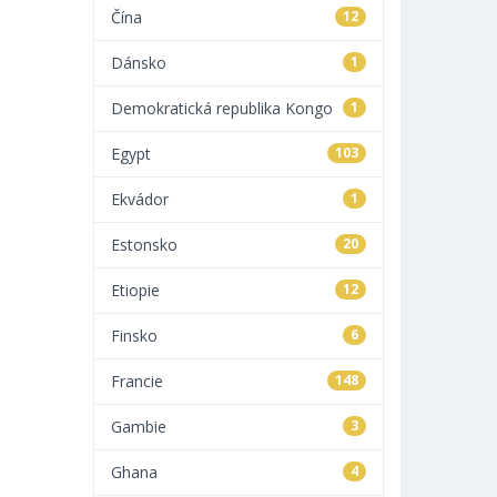
Čína
12
Dánsko
1
Demokratická republika Kongo
1
Egypt
103
Ekvádor
1
Estonsko
20
Etiopie
12
Finsko
6
Francie
148
Gambie
3
Ghana
4