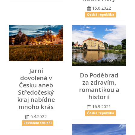
15.6.2022
Česká republika
Jarní
Do Poděbrad
dovolená v
za zdravím,
Česku aneb
romantikou a
Středočeský
historií
kraj nabídne
mnoho krás
16.9.2021
Česká republika
6.4.2022
Reklamní sdělení