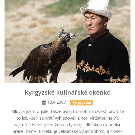
Kyrgyzské kulinářské okénko
13.4.2007
Kyrgyzstán
Mluvila jsem o jídle, takže bych to mohla rozvést, protože
to lidi, kteří se vrátí vyhladovělí z hor, většinou nejvíc
zajímá:-) Navíc jsem žena a ty mají jídlo skoro v popisu
práce, ne? V Biškeku je velikánský výběr dobrot, a člověk