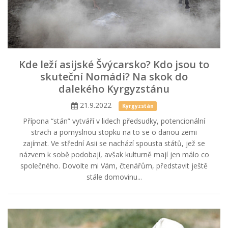
Kde leží asijské Švýcarsko? Kdo jsou to
skuteční Nomádi? Na skok do
dalekého Kyrgyzstánu
21.9.2022
Kyrgyzstán
Přípona “stán” vytváří v lidech předsudky, potencionální
strach a pomyslnou stopku na to se o danou zemi
zajímat. Ve střední Asii se nachází spousta států, jež se
názvem k sobě podobají, avšak kulturně mají jen málo co
společného. Dovolte mi Vám, čtenářům, představit ještě
stále domovinu...