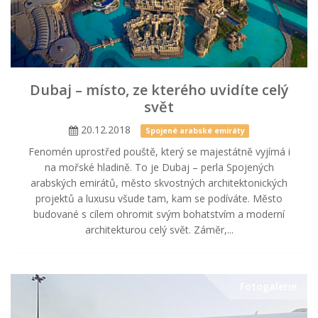
Dubaj – místo, ze kterého uvidíte celý
svět
20.12.2018
Spojené arabské emiráty
Fenomén uprostřed pouště, který se majestátně vyjímá i
na mořské hladině. To je Dubaj – perla Spojených
arabských emirátů, město skvostných architektonických
projektů a luxusu všude tam, kam se podíváte. Město
budované s cílem ohromit svým bohatstvím a moderní
architekturou celý svět. Záměr,...
Fotogalerie