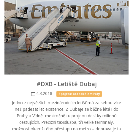
#DXB - Letiště Dubaj
4.3.2018
Spojené arabské emiráty
Jedno z největších mezinárodních letišť má za sebou více
než padesát let existence. Z Dubaje se běžně létá i do
Prahy a Vídně, meziročně tu projdou desítky milionů
cestujících. Precizní taxislužba, tři velké terminály,
možnost okamžitého přestupu na metro – doprava je tu