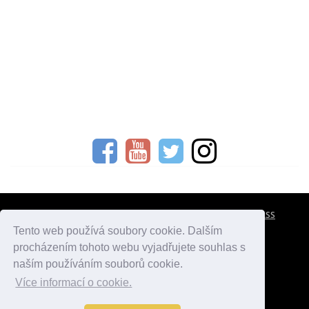
CESTOVNÍ POJIŠTĚNÍ
KONTAKTY
REKLAMA
RSS
Tento web používá soubory cookie. Dalším
procházením tohoto webu vyjadřujete souhlas s
atlasmest.cz
atlaspamatek.info
atlaszemi.info
naším používáním souborů cookie.
Více informací o cookie.
© 2005 - 2026 Desperado.cz. Všechna práva vyhrazena.
Data o počasí jsou přebírána z
OpenWeather
.