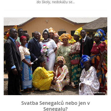
do školy, nedokážu se...
Svatba Senegalců nebo jen v
Senegalu?