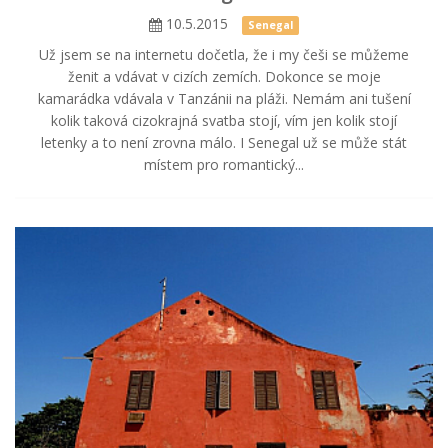
10.5.2015
Senegal
Už jsem se na internetu dočetla, že i my češi se můžeme
ženit a vdávat v cizích zemích. Dokonce se moje
kamarádka vdávala v Tanzánii na pláži. Nemám ani tušení
kolik taková cizokrajná svatba stojí, vím jen kolik stojí
letenky a to není zrovna málo. I Senegal už se může stát
místem pro romantický...