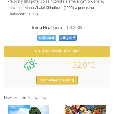
královský titul poté, co se rozvedla s americkým občanem,
princeznu Maha Chakri Sirindhorn (1955) a princeznu
Chulabhorn (1957).
Irena Hrušková |
1.3.2005
Sdílej na
Sdílej na
AKTUÁLNÍ POČASÍ V DESTINACI
32,0°C
Předpověď počasí
Další ze země Thajsko