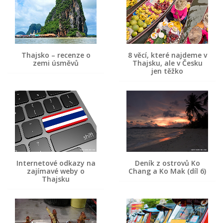
Thajsko – recenze o
8 věcí, které najdeme v
zemi úsměvů
Thajsku, ale v Česku
jen těžko
Internetové odkazy na
Deník z ostrovů Ko
zajímavé weby o
Chang a Ko Mak (díl 6)
Thajsku