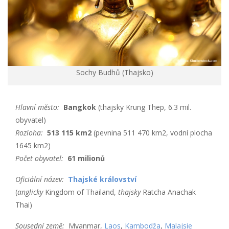
Sochy Budhů (Thajsko)
Hlavní město:
Bangkok
(thajsky Krung Thep, 6.3 mil.
obyvatel)
Rozloha:
513 115 km2
(pevnina 511 470 km2, vodní plocha
1645 km2)
Počet obyvatel:
61 milionů
Oficiální název:
Thajské království
(
anglicky
Kingdom of Thailand,
thajsky
Ratcha Anachak
Thai)
Sousední země:
Myanmar,
Laos
,
Kambodža
,
Malajsie