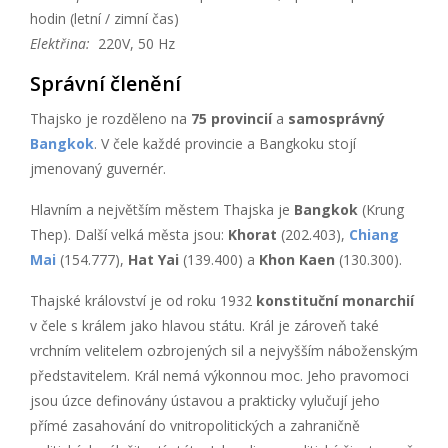
hodin (letní / zimní čas)
Elektřina:
220V, 50 Hz
Správní členění
Thajsko je rozděleno na
75 provincií
a
samosprávný
Bangkok
. V čele každé provincie a Bangkoku stojí
jmenovaný guvernér.
Hlavním a největším městem Thajska je
Bangkok
(Krung
Thep). Další velká města jsou:
Khorat
(202.403),
Chiang
Mai
(154.777),
Hat Yai
(139.400) a
Khon Kaen
(130.300).
Thajské království je od roku 1932
konstituční monarchií
v čele s králem jako hlavou státu. Král je zároveň také
vrchním velitelem ozbrojených sil a nejvyšším náboženským
představitelem. Král nemá výkonnou moc. Jeho pravomoci
jsou úzce definovány ústavou a prakticky vylučují jeho
přímé zasahování do vnitropolitických a zahraničně