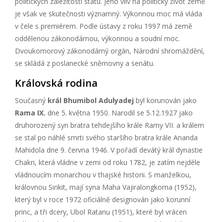
politických záležitostí státu. Jeho vliv na politický život země
je však ve skutečnosti významný. Výkonnou moc má vláda
v čele s premiérem. Podle ústavy z roku 1997 má země
oddělenou zákonodárnou, výkonnou a soudní moc.
Dvoukomorový zákonodárný orgán, Národní shromáždění,
se skládá z poslanecké sněmovny a senátu.
Královská rodina
Současný
král Bhumibol Adulyadej
byl korunován jako
Rama IX.
dne 5. května 1950. Narodil se 5.12.1927 jako
druhorozený syn bratra tehdejšího krále Ramy VII. a králem
se stal po náhlé smrti svého staršího bratra krále Ananda
Mahidola dne 9. června 1946. V pořadí devátý král dynastie
Chakri, která vládne v zemi od roku 1782, je zatím nejdéle
vládnoucím monarchou v thajské historii. S manželkou,
královnou Sirikit, mají syna Maha Vajiralongkorna (1952),
který byl v roce 1972 oficiálně designován jako korunní
princ, a tři dcery, Ubol Ratanu (1951), které byl vrácen