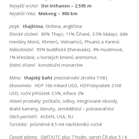
Nejvyšší vrchol:
Doi Inthanon – 2.595 m
Nejdelší řeka:
Mekong – 900 km
Jazyk:
thajština
, čínština, angličtina
Etnické složení:
80% Thajci, 11% Číňané, 3.5% Malajci, dále
menšiny Monů, Khmerů, Vietnamců, Phuanů a Karenů
Náboženství:
95% buddhisté (theravada), 4% muslimové,
1% křesťané, u horských kmenů animismus
Státní zřízení:
konstituční monarchie
Měna:
thajský baht
(
mezinárodní zkratka
THB)
Ekonomika:
HDP 166 miliard USD, HDP/obyvatele 2168
USD, roční přírůstek 3.5%, inflace 2%
Hlavní produkty:
počítače, oděvy, integrované obvody,
drahé kameny, klenoty, zemědělství – potravinářství
Obch.partneři:
ASEAN, USA, EU
Turistika:
průměrně 8.5 mil návštěvníků ročně
Časové pásmo:
GMT/UTC plus 7 hodin, oproti ČR plus 5 / 6