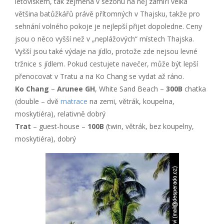
letoviskem, tak zejména v sezónu na něj zamíří velká
většina batůžkářů právě přítomných v Thajsku, takže pro
sehnání volného pokoje je nejlepší přijet dopoledne. Ceny
jsou o něco vyšší než v „neplážových“ místech Thajska.
Vyšší jsou také výdaje na jídlo, protože zde nejsou levné
tržnice s jídlem. Pokud cestujete navečer, může být lepší
přenocovat v Tratu a na Ko Chang se vydat až ráno.
Ko Chang
–
Arunee GH
, White Sand Beach –
300B
chatka
(double – dvě
matrace
na zemi, větrák, koupelna,
moskytiéra), relativně dobrý
Trat
– guest-house –
100B
(twin, větrák, bez koupelny,
moskytiéra), dobrý