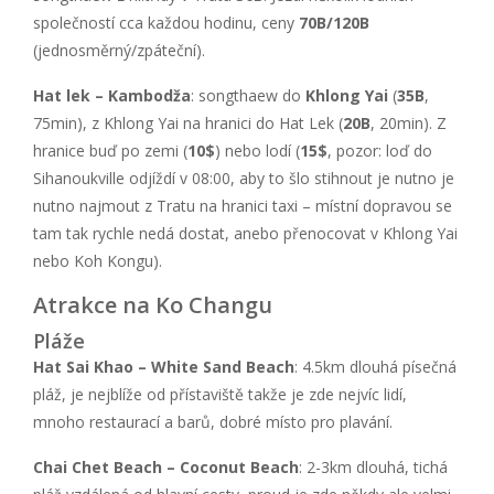
společností cca každou hodinu, ceny
70B/120B
(jednosměrný/zpáteční).
Hat lek – Kambodža
: songthaew do
Khlong Yai
(
35B
,
75min), z Khlong Yai na hranici do Hat Lek (
20B
, 20min). Z
hranice buď po zemi (
10$
) nebo lodí (
15$
, pozor: loď do
Sihanoukville odjíždí v 08:00, aby to šlo stihnout je nutno je
nutno najmout z Tratu na hranici taxi – místní dopravou se
tam tak rychle nedá dostat, anebo přenocovat v Khlong Yai
nebo Koh Kongu).
Atrakce na Ko Changu
Pláže
Hat Sai Khao – White Sand Beach
: 4.5km dlouhá písečná
pláž, je nejblíže od přístaviště takže je zde nejvíc lidí,
mnoho restaurací a barů, dobré místo pro plavání.
Chai Chet Beach – Coconut Beach
: 2-3km dlouhá, tichá