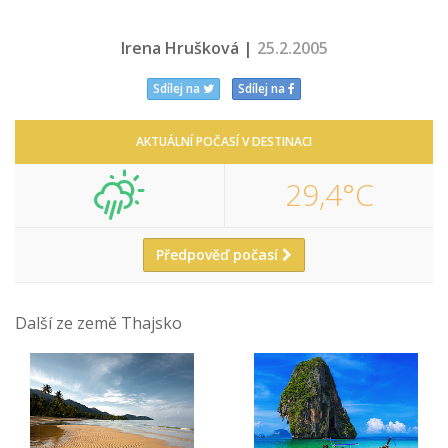
Irena Hrušková |
25.2.2005
Sdílej na
Sdílej na
AKTUÁLNÍ POČASÍ V DESTINACI
29,4°C
Předpověď počasí
Další ze země Thajsko