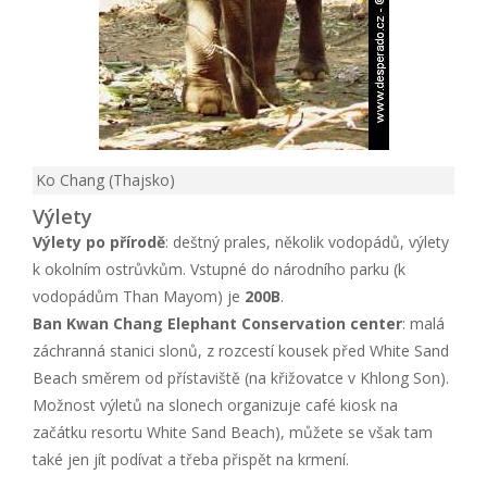
Ko Chang (Thajsko)
Výlety
Výlety po přírodě
: deštný prales, několik vodopádů, výlety
k okolním ostrůvkům. Vstupné do národního parku (k
vodopádům Than Mayom) je
200B
.
Ban Kwan Chang Elephant Conservation center
: malá
záchranná stanici slonů, z rozcestí kousek před White Sand
Beach směrem od přístaviště (na křižovatce v Khlong Son).
Možnost výletů na slonech organizuje café kiosk na
začátku resortu White Sand Beach), můžete se však tam
také jen jít podívat a třeba přispět na krmení.