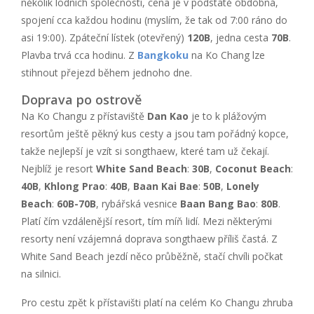
několik lodních společností, cena je v podstatě obdobná,
spojení cca každou hodinu (myslím, že tak od 7:00 ráno do
asi 19:00). Zpáteční lístek (otevřený)
120B
, jedna cesta
70B
.
Plavba trvá cca hodinu. Z
Bangkoku
na Ko Chang lze
stihnout přejezd během jednoho dne.
Doprava po ostrově
Na Ko Changu z přístaviště
Dan Kao
je to k plážovým
resortům ještě pěkný kus cesty a jsou tam pořádný kopce,
takže nejlepší je vzít si songthaew, které tam už čekají.
Nejblíž je resort
White Sand Beach
:
30B
,
Coconut Beach
:
40B
,
Khlong Prao
:
40B
,
Baan Kai Bae
:
50B
,
Lonely
Beach
:
60B-70B
, rybářská vesnice
Baan Bang Bao
:
80B
.
Platí čím vzdálenější resort, tím míň lidí. Mezi některými
resorty není vzájemná doprava songthaew příliš častá. Z
White Sand Beach jezdí něco průběžně, stačí chvíli počkat
na silnici.
Pro cestu zpět k přístavišti platí na celém Ko Changu zhruba