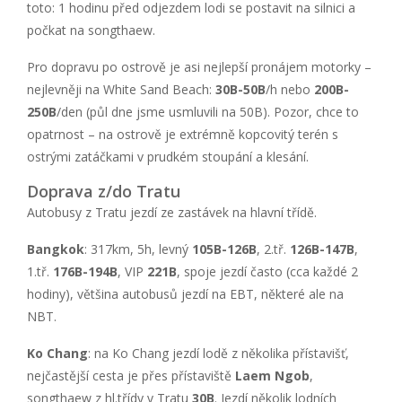
toto: 1 hodinu před odjezdem lodi se postavit na silnici a
počkat na songthaew.
Pro dopravu po ostrově je asi nejlepší pronájem motorky –
nejlevněji na White Sand Beach:
30B-50B
/h nebo
200B-
250B
/den (půl dne jsme usmluvili na 50B). Pozor, chce to
opatrnost – na ostrově je extrémně kopcovitý terén s
ostrými zatáčkami v prudkém stoupání a klesání.
Doprava z/do Tratu
Autobusy z Tratu jezdí ze zastávek na hlavní třídě.
Bangkok
: 317km, 5h, levný
105B-126B
, 2.tř.
126B-147B
,
1.tř.
176B-194B
, VIP
221B
, spoje jezdí často (cca každé 2
hodiny), většina autobusů jezdí na EBT, některé ale na
NBT.
Ko Chang
: na Ko Chang jezdí lodě z několika přístavišť,
nejčastější cesta je přes přístaviště
Laem Ngob
,
songthaew z hl.třídy v Tratu
30B
. Jezdí několik lodních