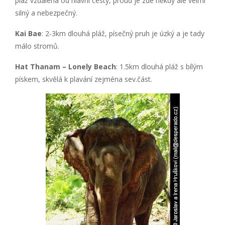
pláž vzdálená od hlavní cesty, proud je zde někdy ale velmi
silný a nebezpečný.
Kai Bae
: 2-3km dlouhá pláž, písečný pruh je úzký a je tady
málo stromů.
Hat Thanam – Lonely Beach
: 1.5km dlouhá pláž s bílým
pískem, skvělá k plavání zejména sev.část.