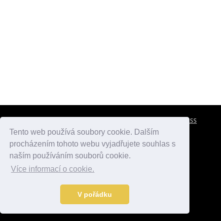
CESTOVNÍ POJIŠTĚNÍ
KONTAKTY
REKLAMA
RSS
Tento web používá soubory cookie. Dalším
procházením tohoto webu vyjadřujete souhlas s
atlasmest.cz
atlaspamatek.info
atlaszemi.info
naším používáním souborů cookie.
Více informací o cookie.
© 2005 - 2026 Desperado.cz. Všechna práva vyhrazena.
Data o počasí jsou přebírána z
OpenWeather
.
V pořádku
Kontakt:
mail@desperado.cz