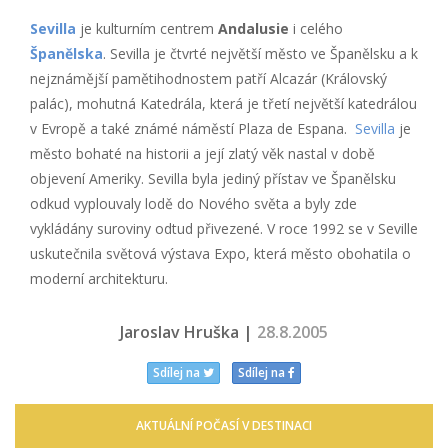
Sevilla
je kulturním centrem
Andalusie
i celého
Španělska
. Sevilla je čtvrté největší město ve Španělsku a k
nejznámější pamětihodnostem patří Alcazár (Královský
palác), mohutná Katedrála, která je třetí největší katedrálou
v Evropě a také známé náměstí Plaza de Espana.
Sevilla
je
město bohaté na historii a její zlatý věk nastal v době
objevení Ameriky. Sevilla byla jediný přístav ve Španělsku
odkud vyplouvaly lodě do Nového světa a byly zde
vykládány suroviny odtud přivezené. V roce 1992 se v Seville
uskutečnila světová výstava Expo, která město obohatila o
moderní architekturu.
Jaroslav Hruška |
28.8.2005
Sdílej na
Sdílej na
AKTUÁLNÍ POČASÍ V DESTINACI