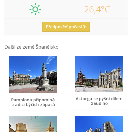
26,4°C
Předpověď počasí
Další ze země Španělsko
Astorga se pyšní dílem
Pamplona připomíná
Gaudího
tradici býčích zápasů