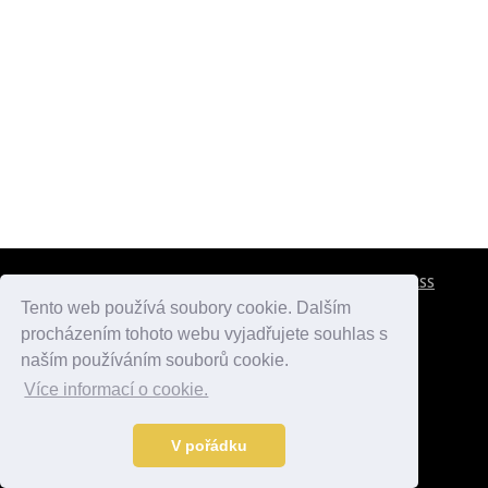
CESTOVNÍ POJIŠTĚNÍ
KONTAKTY
REKLAMA
RSS
Tento web používá soubory cookie. Dalším
procházením tohoto webu vyjadřujete souhlas s
atlasmest.cz
atlaspamatek.info
atlaszemi.info
naším používáním souborů cookie.
Více informací o cookie.
© 2005 - 2026 Desperado.cz. Všechna práva vyhrazena.
Data o počasí jsou přebírána z
OpenWeather
.
V pořádku
Kontakt:
mail@desperado.cz