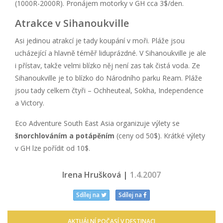
(1000R-2000R). Pronájem motorky v GH cca 3$/den.
Atrakce v Sihanoukville
Asi jedinou atrakcí je tady koupání v moři. Pláže jsou
ucházející a hlavně téměř liduprázdné. V Sihanoukville je ale
i přístav, takže velmi blízko něj není zas tak čistá voda. Ze
Sihanoukville je to blízko do Národního parku Ream. Pláže
jsou tady celkem čtyři – Ochheuteal, Sokha, Independence
a Victory.
Eco Adventure South East Asia organizuje výlety se
šnorchlováním a potápěním
(ceny od 50$). Krátké výlety
v GH lze pořídit od 10$.
Irena Hrušková |
1.4.2007
Sdílej na
Sdílej na
AKTUÁLNÍ POČASÍ V DESTINACI