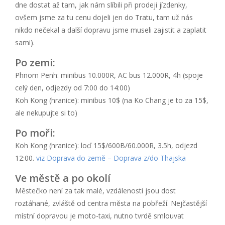
dne dostat až tam, jak nám slíbili při prodeji jízdenky,
ovšem jsme za tu cenu dojeli jen do Tratu, tam už nás
nikdo nečekal a další dopravu jsme museli zajistit a zaplatit
sami).
Po zemi:
Phnom Penh: minibus 10.000R, AC bus 12.000R, 4h (spoje
celý den, odjezdy od 7:00 do 14:00)
Koh Kong (hranice): minibus 10$ (na Ko Chang je to za 15$,
ale nekupujte si to)
Po moři:
Koh Kong (hranice): loď 15$/600B/60.000R, 3.5h, odjezd
12:00.
viz Doprava do země – Doprava z/do Thajska
Ve městě a po okolí
Městečko není za tak malé, vzdálenosti jsou dost
roztáhané, zvláště od centra města na pobřeží. Nejčastější
místní dopravou je moto-taxi, nutno tvrdě smlouvat