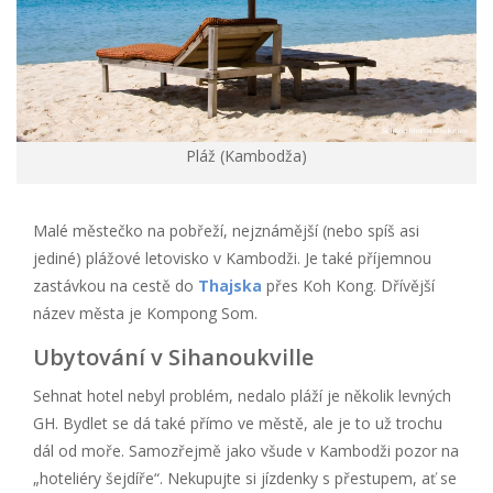
Pláž (Kambodža)
Malé městečko na pobřeží, nejznámější (nebo spíš asi
jediné) plážové letovisko v Kambodži. Je také příjemnou
zastávkou na cestě do
Thajska
přes Koh Kong. Dřívější
název města je Kompong Som.
Ubytování v Sihanoukville
Sehnat hotel nebyl problém, nedalo pláží je několik levných
GH. Bydlet se dá také přímo ve městě, ale je to už trochu
dál od moře. Samozřejmě jako všude v Kambodži pozor na
„hoteliéry šejdíře“. Nekupujte si jízdenky s přestupem, ať se