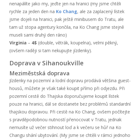
nenapálíte jako my, jeďte jen na hranici (my jsme chtěli
rychle za jeden den na
Ko Chang
, ale za zaplacený lístek
jsme dojeli na hranici, pak ještě minibusem do Tratu, ale
tam už stopa agentury končila, na Ko Chang jsme stejně
museli sami druhý den ráno)
Virginia
–
4$
(double, větrák, koupelna), velmi pěkný,
(ovšem raději si tam nekupujte jízdenky).
Doprava v Sihanoukville
Meziměstská doprava
Jízdenky na pozemní a lodní dopravu prodává většina guest-
housů, můžete je však také koupit přímo při odjezdu. Při
pozemní cestě do Thajska doporučujeme koupit lístek
pouze na hranici, dál se dostanete bez problémů standardní
thajskou dopravou. Při cestě na Ko Chang, ovšem počítejte
s pravděpodobnou nutností přenocovat v Tratu, jednak
nemusíte už večer stihnout loď a k večeru se hůř na Ko
Changu shání ubytování. (My jsme se chtěli v rámci jednoho