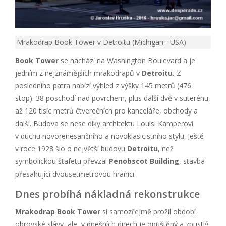
Mrakodrap Book Tower v Detroitu (Michigan - USA)
Book Tower
se nachází na Washington Boulevard a je
jedním z nejznámějších mrakodrapů v
Detroitu.
Z
posledního patra nabízí výhled z výšky 145 metrů (476
stop). 38 poschodí nad povrchem, plus další dvě v suterénu,
až 120 tisíc metrů čtverečních pro kanceláře, obchody a
další. Budova se nese díky architektu Louisi Kamperovi
v duchu novorenesančního a novoklasicistního stylu. Ještě
v roce 1928 šlo o největší budovu
Detroitu
, než
symbolickou štafetu převzal
Penobscot Building
, stavba
přesahující dvousetmetrovou hranici.
Dnes probíhá nákladná rekonstrukce
Mrakodrap Book Tower
si samozřejmě prožil období
obrovské slávy, ale v dnešních dnech je opuštěný a zpustlý.