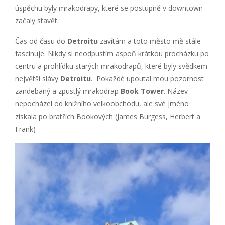
úspěchu byly mrakodrapy, které se postupně v downtown
začaly stavět.
Čas od času do
Detroitu
zavítám a toto město mě stále
fascinuje. Nikdy si neodpustím aspoň krátkou procházku po
centru a prohlídku starých mrakodrapů, které byly svědkem
největší slávy
Detroitu
. Pokaždé upoutal mou pozornost
zandebaný a zpustlý mrakodrap
Book Tower
. Název
nepocházel od knižního velkoobchodu, ale své jméno
získala po bratřích Bookových (James Burgess, Herbert a
Frank)