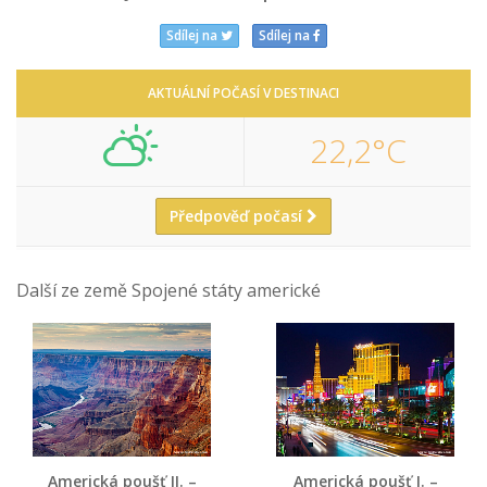
Sdílej na
Sdílej na
AKTUÁLNÍ POČASÍ V DESTINACI
22,2°C
Předpověď počasí
Další ze země Spojené státy americké
Americká poušť II. –
Americká poušť I. –