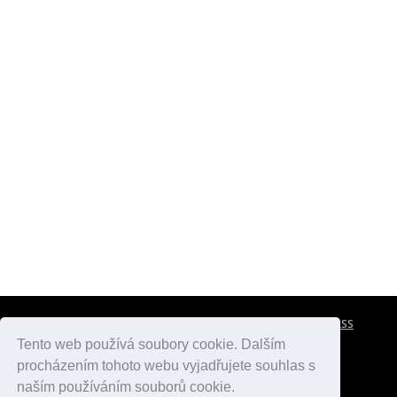
CESTOVNÍ POJIŠTĚNÍ
KONTAKTY
REKLAMA
RSS
Tento web používá soubory cookie. Dalším
procházením tohoto webu vyjadřujete souhlas s
atlasmest.cz
atlaspamatek.info
atlaszemi.info
naším používáním souborů cookie.