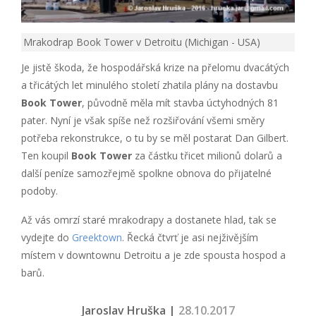
Mrakodrap Book Tower v Detroitu (Michigan - USA)
Je jistě škoda, že hospodářská krize na přelomu dvacátých
a třicátých let minulého století zhatila plány na dostavbu
Book Tower
, původně měla mít stavba úctyhodných 81
pater. Nyní je však spíše než rozšiřování všemi směry
potřeba rekonstrukce, o tu by se měl postarat Dan Gilbert.
Ten koupil
Book Tower
za částku třicet milionů dolarů a
další peníze samozřejmě spolkne obnova do přijatelné
podoby.
Až vás omrzí staré mrakodrapy a dostanete hlad, tak se
vydejte do
Greektown
. Řecká čtvrť je asi nejživějším
místem v downtownu Detroitu a je zde spousta hospod a
barů.
Jaroslav Hruška |
28.10.2017