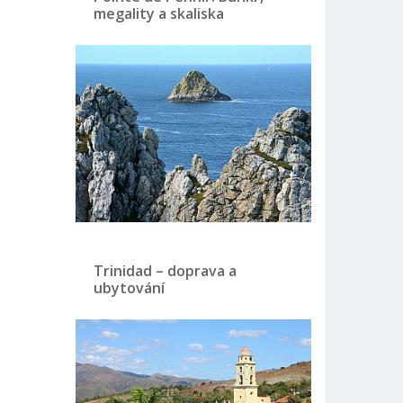
megality a skaliska
Trinidad – doprava a
ubytování