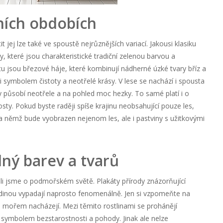
ních obdobích
t jej lze také ve spoustě nejrůznějších variací. Jakousi klasiku
y, které jsou charakteristické tradiční zelenou barvou a
tu jsou březové háje, které kombinují nádherné úzké tvary bříz a
i symbolem čistoty a neotřelé krásy. V lese se nachází i spousta
y působí neotřele a na pohled moc hezky. To samé platí i o
osty. Pokud byste raději spíše krajinu neobsahující pouze les,
a němž bude vyobrazen nejenom les, ale i pastviny s užitkovými
ný barev a tvarů
li jsme o podmořském světě. Plakáty přírody znázorňující
dinou vypadají naprosto fenomenálně. Jen si vzpomeňte na
pod mořem nacházejí. Mezi těmito rostlinami se prohánějí
 symbolem bezstarostnosti a pohody. Jinak ale nelze