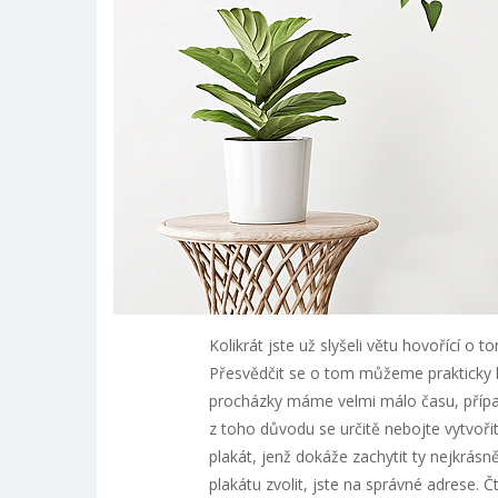
Kolikrát jste už slyšeli větu hovořící 
Přesvědčit se o tom můžeme prakticky kd
procházky máme velmi málo času, případ
z toho důvodu se určitě nebojte vytvořit
plakát, jenž dokáže zachytit ty nejkrásn
plakátu zvolit, jste na správné adrese. Č