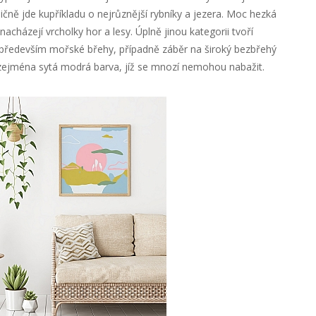
ičně jde kupříkladu o nejrůznější rybníky a jezera. Moc hezká
nacházejí vrcholky hor a lesy. Úplně jinou kategorii tvoří
především mořské břehy, případně záběr na široký bezbřehý
ejména sytá modrá barva, jíž se mnozí nemohou nabažit.