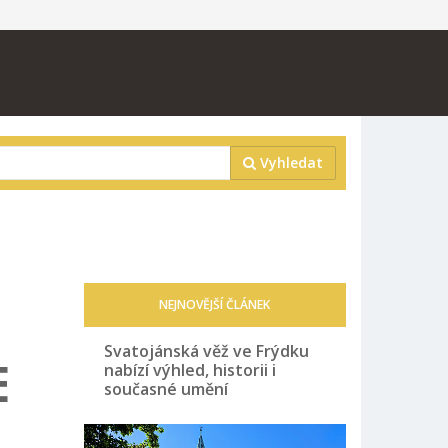
Vyhledat
NEJNOVĚJŠÍ ČLÁNEK
Svatojánská věž ve Frýdku
E
nabízí výhled, historii i
současné umění