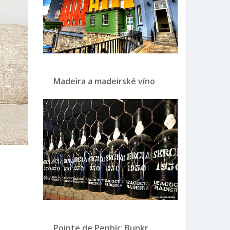
Madeira a madeirské víno
Pointe de Penhir: Bunkr,