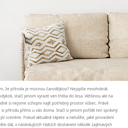
o tom, že příroda je mocnou čarodějkou? Nejspíše mnohokrát.
ykoli, stačí jenom vyrazit ven třeba do lesa. Většinou ale na
ně si nejsme schopni najít potřebný prostor vůbec. Právě
 si přírodu přímo u vás doma. Stačí si jenom pořídit ten správný
ější scenérie. Pokud aktuálně tápete a netušíte, jaké provedení
těte dál, v následujících řádcích dostanete několik zajímavých