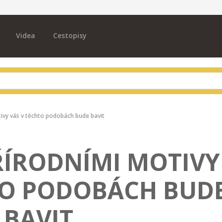
Videa
Cestopisy
tivy vás v těchto podobách bude bavit
ŘÍRODNÍMI MOTIVY
TO PODOBÁCH BUD
BAVIT