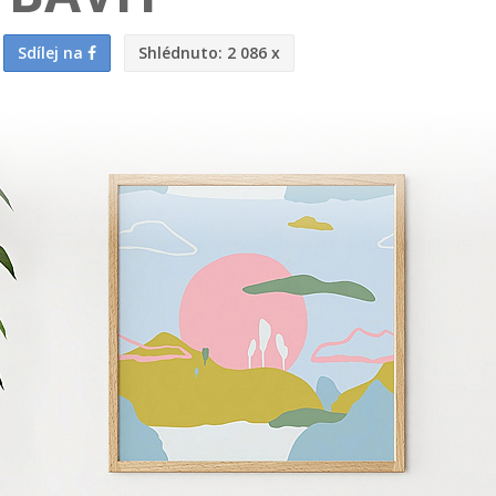
Sdílej na
Shlédnuto:
2 086 x