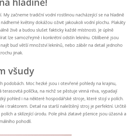
na hladině!
cí. My začneme tradiční vodní rostlinou nacházející se na hladině
 nádherné květiny dokážou oživit jakoukoli vodní plochu. Plakáty
álně živě a budou slušet fakticky každé místnosti. Je úplně
bírat lze samozřejmě i konkrétní odstín leknínu. Oblíbené jsou
e najít buď větší množství leknínů, nebo záběr na detail jednoho
 trochu jinak.
ím všudy
ch podobách. Moc hezké jsou i otevřené pohledy na krajinu,
terasovitá políčka, na nichž se pěstuje vinná réva, vypadají
ký pohled i na některé hospodářské stroje, které stojí v polích.
e i traktorem. Detail na starší naleštěný stroj je perfektní. Určitě
polích a sklízející úrodu. Pole plná zlatavé pšenice jsou úžasná a
málního pohodlí.