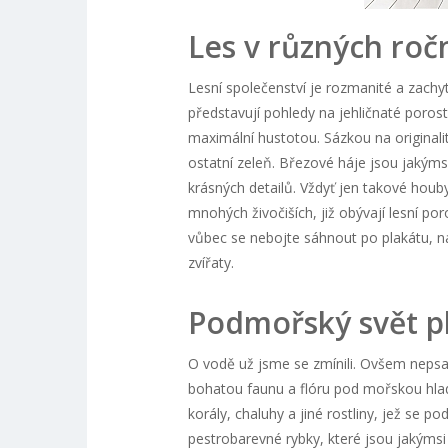
Les v různých roč
Lesní společenství je rozmanité a zachyti
představují pohledy na jehličnaté porost
maximální hustotou. Sázkou na originali
ostatní zeleň. Březové háje jsou jakýms
krásných detailů. Vždyť jen takové houb
mnohých živočiších, již obývají lesní por
vůbec se nebojte sáhnout po plakátu, n
zvířaty.
Podmořský svět pl
O vodě už jsme se zmínili. Ovšem nepsa
bohatou faunu a flóru pod mořskou hla
korály, chaluhy a jiné rostliny, jež se 
pestrobarevné rybky, které jsou jakýmsi