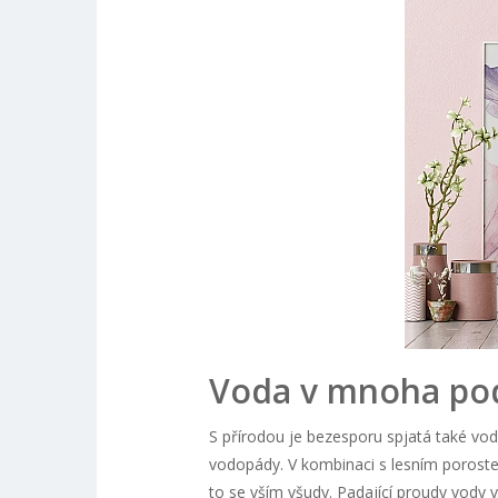
Voda v mnoha po
S přírodou je bezesporu spjatá také vod
vodopády. V kombinaci s lesním poroste
to se vším všudy. Padající proudy vody 