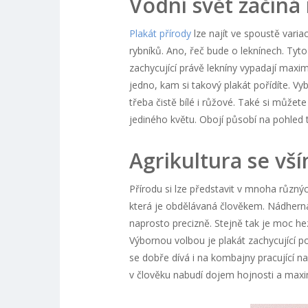
Vodní svět začíná 
Plakát přírody
lze najít ve spoustě varia
rybníků. Ano, řeč bude o leknínech. Tyto
zachycující právě lekníny vypadají maxim
jedno, kam si takový plakát pořídíte. Vy
třeba čistě bílé i růžové. Také si můžet
jediného květu. Obojí působí na pohled
Agrikultura se vš
Přírodu si lze představit v mnoha různý
která je obdělávaná člověkem. Nádherná 
naprosto precizně. Stejně tak je moc hez
Výbornou volbou je plakát zachycující pol
se dobře dívá i na kombajny pracující na 
v člověku nabudí dojem hojnosti a maxi