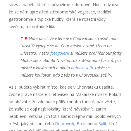
stres a napětí, které si přivážíme z domovů. Není tedy divu,
že se nám uprostřed středomořské vegetace, tradiční
gastronomie a typické hudby, která se rozezní vždy
kvečeru, mimořádně líbí.
TIP
Máte pocit, že v létě je v Chorvatsku strašně moc
turistů? Vydejte se do Chorvatska v zimě, třeba na
Silvestra. V této
fotogalerii
si můžete prohlédnout fotky
Makarské z období Nového roku. Minimum turistů, jen
místní v kavárnách a okolo
dálnice sníh
, takže se
můžete koulovat. Kdo z vás to v Chorvatsku zažil:-)
Až si budete vybírat místo, kde se v Chorvatsku usadíte,
zvolte právě některé z letovisek na Makarské riviéře. Pokud
se obáváte, že zde bude příliš mnoho turistů, pak vězte,
že stále se dají najít lokality, které návštěvníci zatím
neobjevili. Většina jich totiž samozřejmě míří poblíž velkých
měst, jakými jsou třeba
Dubrovník
,
Brela
nebo
Split
, čímž
se vám otvírá příležitost objevit méně známá městečka a