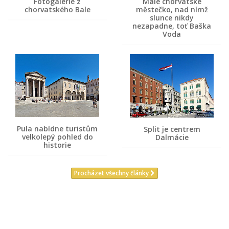
Fotogalerie z
Malé chorvatské
chorvatského Bale
městečko, nad nímž
slunce nikdy
nezapadne, toť Baška
Voda
Pula nabídne turistům
Split je centrem
velkolepý pohled do
Dalmácie
historie
Procházet všechny články