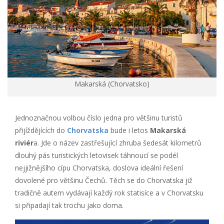
Makarská (Chorvatsko)
Jednoznačnou volbou číslo jedna pro většinu turistů
přijíždějících do
Chorvatska
bude i letos
Makarská
riviér
a. Jde o název zastřešující zhruba šedesát kilometrů
dlouhý pás turistických letovisek táhnoucí se podél
nejjižnějšího cípu Chorvatska, doslova ideální řešení
dovolené pro většinu Čechů. Těch se do Chorvatska již
tradičně autem vydávají každý rok statisíce a v Chorvatsku
si připadají tak trochu jako doma.