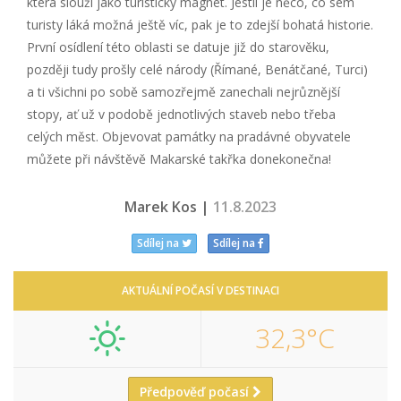
která slouží jako turistický magnet. Jestli je něco, co sem
turisty láká možná ještě víc, pak je to zdejší bohatá historie.
První osídlení této oblasti se datuje již do starověku,
později tudy prošly celé národy (Římané, Benátčané, Turci)
a ti všichni po sobě samozřejmě zanechali nejrůznější
stopy, ať už v podobě jednotlivých staveb nebo třeba
celých měst. Objevovat památky na pradávné obyvatele
můžete při návštěvě Makarské takřka donekonečna!
Marek Kos |
11.8.2023
Sdílej na
Sdílej na
AKTUÁLNÍ POČASÍ V DESTINACI
32,3°C
Předpověď počasí