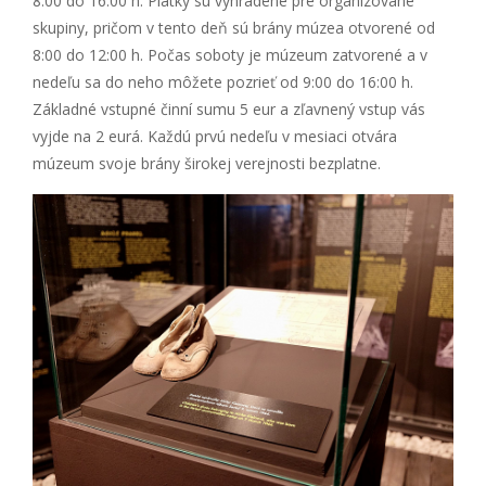
8:00 do 16:00 h. Piatky sú vyhradené pre organizované
skupiny, pričom v tento deň sú brány múzea otvorené od
8:00 do 12:00 h. Počas soboty je múzeum zatvorené a v
nedeľu sa do neho môžete pozrieť od 9:00 do 16:00 h.
Základné vstupné činní sumu 5 eur a zľavnený vstup vás
vyjde na 2 eurá. Každú prvú nedeľu v mesiaci otvára
múzeum svoje brány širokej verejnosti bezplatne.