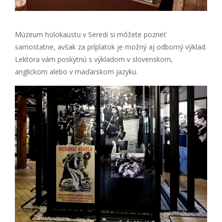
Múzeum holokaustu v Seredi si môžete pozrieť
samostatne, avšak za príplatok je možný aj odborný výklad.
Lektora vám poskytnú s výkladom v slovenskom,
anglickom alebo v maďarskom jazyku.