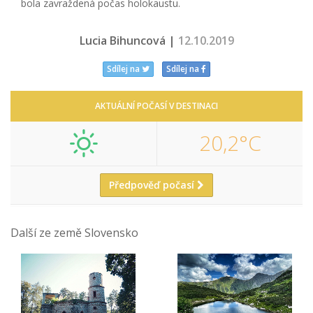
bola zavraždená počas holokaustu.
Lucia Bihuncová |
12.10.2019
Sdílej na
Sdílej na
AKTUÁLNÍ POČASÍ V DESTINACI
20,2°C
Předpověď počasí
Další ze země Slovensko