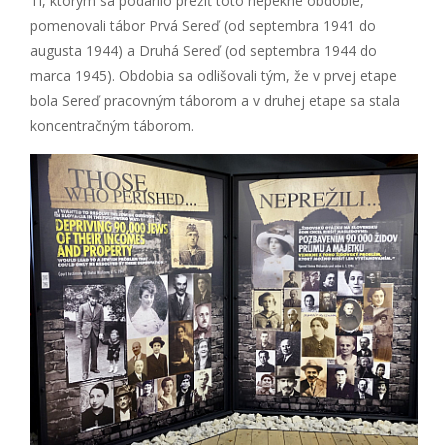
Tí, ktorým sa podarilo prežiť toto nepekné obdobie,
pomenovali tábor Prvá Sereď (od septembra 1941 do
augusta 1944) a Druhá Sereď (od septembra 1944 do
marca 1945). Obdobia sa odlišovali tým, že v prvej etape
bola Sereď pracovným táborom a v druhej etape sa stala
koncentračným táborom.