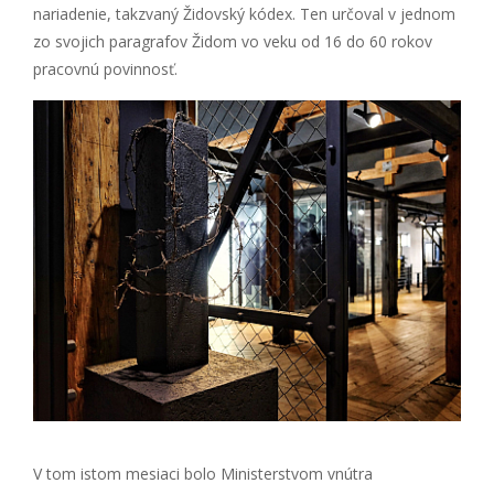
nariadenie, takzvaný Židovský kódex. Ten určoval v jednom
zo svojich paragrafov Židom vo veku od 16 do 60 rokov
pracovnú povinnosť.
V tom istom mesiaci bolo Ministerstvom vnútra