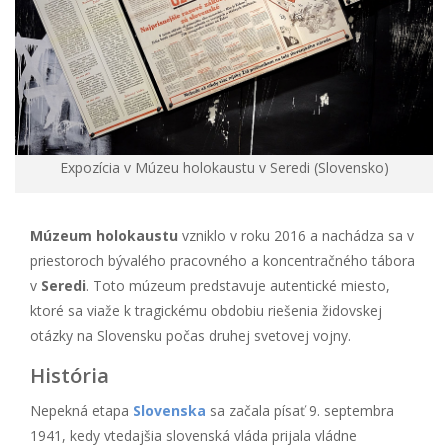
Expozícia v Múzeu holokaustu v Seredi (Slovensko)
Múzeum holokaustu
vzniklo v roku 2016 a nachádza sa v
priestoroch bývalého pracovného a koncentračného tábora
v
Seredi
. Toto múzeum predstavuje autentické miesto,
ktoré sa viaže k tragickému obdobiu riešenia židovskej
otázky na Slovensku počas druhej svetovej vojny.
História
Nepekná etapa
Slovenska
sa začala písať 9. septembra
1941, kedy vtedajšia slovenská vláda prijala vládne