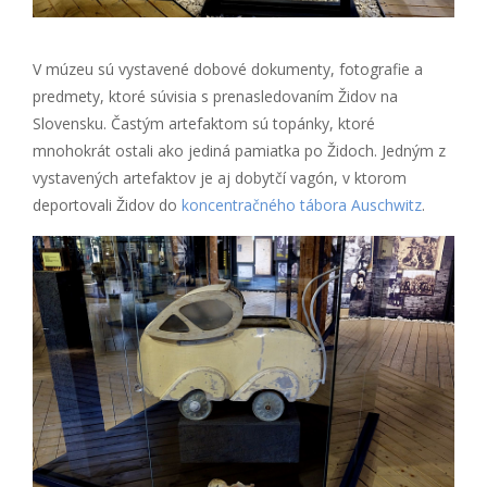
V múzeu sú vystavené dobové dokumenty, fotografie a
predmety, ktoré súvisia s prenasledovaním Židov na
Slovensku. Častým artefaktom sú topánky, ktoré
mnohokrát ostali ako jediná pamiatka po Židoch. Jedným z
vystavených artefaktov je aj dobytčí vagón, v ktorom
deportovali Židov do
koncentračného tábora Auschwitz
.