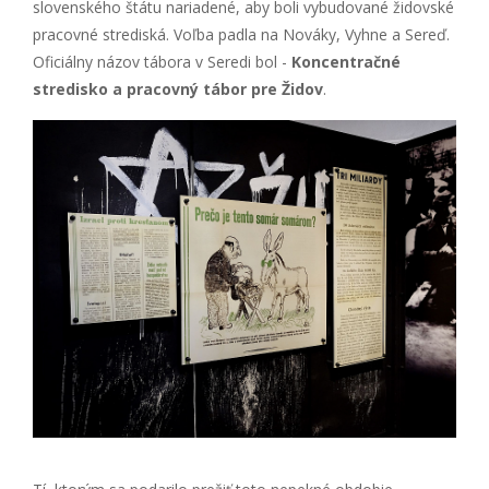
slovenského štátu nariadené, aby boli vybudované židovské
pracovné strediská. Voľba padla na Nováky, Vyhne a Sereď.
Oficiálny názov tábora v Seredi bol -
Koncentračné
stredisko a pracovný tábor pre Židov
.