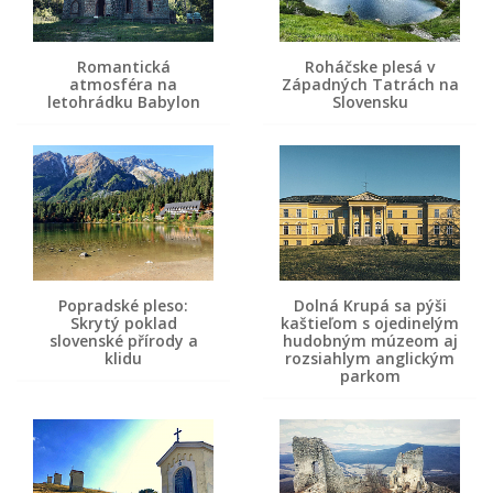
Romantická
Roháčske plesá v
atmosféra na
Západných Tatrách na
letohrádku Babylon
Slovensku
Popradské pleso:
Dolná Krupá sa pýši
Skrytý poklad
kaštieľom s ojedinelým
slovenské přírody a
hudobným múzeom aj
klidu
rozsiahlym anglickým
parkom