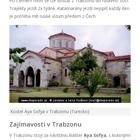
Po Černém moři se lze dostat z Trabzonu do ruského Soči.
Trajekty jezdí 2x týdně. Katamarány jezdí nejspíš každý den.
Je potřeba mít ruské vízum předem z Čech.
Kostel Aya Sofya v Trabzonu (Turecko)
Zajímavosti v Trabzonu
V Trabzonu stojí za návštěvu klášter
Aya Sofya
, s krásnými