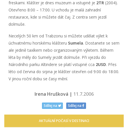
freskami. Klášter je dnes muzeum a vstupné je
2TR
(2004).
Otevřeno 8:00 – 17:00. U vchodu je malá zahradní
restaurace, kde si můžete dát čaj. Z centra sem jezdí
dolmuše.
Necelých 50 km od Trabzonu si můžete udělat výlet k
úchvatnému horskému klášteru
Sumela
. Dostanete se sem
ale jedině taxíkem nebo organizovaným výletem. Během
léta by měly do Sumely jezdit dolmuše. Při vjezdu do
Národního parku Altindere se platí vstupné cca
2USD
. Přes
léto od června do srpna je klášter otevřen od 9:00 do 18:00.
V jinou roční dobu se časy mění.
Irena Hrušková |
11.7.2006
Sdílej na
Sdílej na
AKTUÁLNÍ POČASÍ V DESTINACI