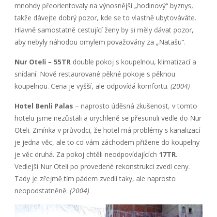
mnohdy přeorientovaly na výnosnější „hodinový“ byznys,
takže dávejte dobrý pozor, kde se to vlastně ubytováváte.
Hlavně samostatně cestující ženy by si měly dávat pozor,
aby nebyly náhodou omylem považovány za „Natašu“.
Nur Oteli – 55TR
double pokoj s koupelnou, klimatizací a
snídaní. Nově restaurované pěkné pokoje s pěknou
koupelnou. Cena je vyšší, ale odpovídá komfortu.
(2004)
Hotel Benli Palas
– naprosto úděsná zkušenost, v tomto
hotelu jsme nezůstali a urychleně se přesunuli vedle do Nur
Oteli. Zmínka v průvodci, že hotel má problémy s kanalizací
je jedna věc, ale to co vám záchodem přižene do koupelny
je věc druhá. Za pokoj chtěli neodpovídajících
17TR
.
Vedlejší Nur Oteli po provedené rekonstrukci zvedl ceny.
Tady je zřejmě tím pádem zvedli taky, ale naprosto
neopodstatněně.
(2004)