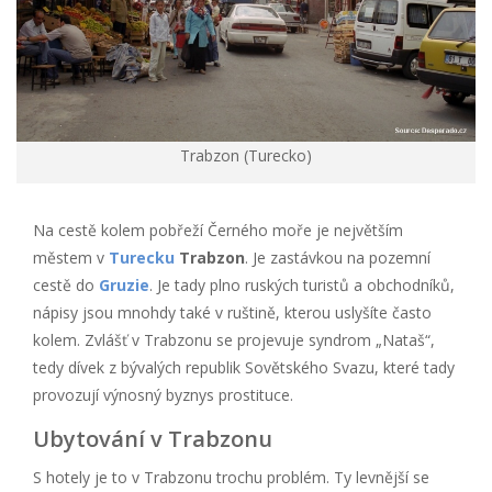
Trabzon (Turecko)
Na cestě kolem pobřeží Černého moře je největším
městem v
Turecku
Trabzon
. Je zastávkou na pozemní
cestě do
Gruzie
. Je tady plno ruských turistů a obchodníků,
nápisy jsou mnohdy také v ruštině, kterou uslyšíte často
kolem. Zvlášť v Trabzonu se projevuje syndrom „Nataš“,
tedy dívek z bývalých republik Sovětského Svazu, které tady
provozují výnosný byznys prostituce.
Ubytování v Trabzonu
S hotely je to v Trabzonu trochu problém. Ty levnější se