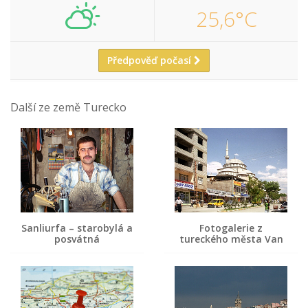
25,6°C
Předpověď počasí
Další ze země Turecko
Sanliurfa – starobylá a
Fotogalerie z
posvátná
tureckého města Van