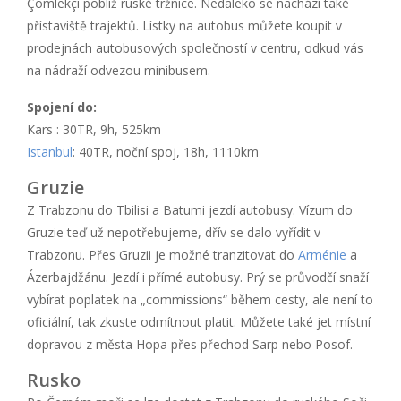
Çömlekçi poblíž ruské tržnice. Nedaleko se nachází také
přístaviště trajektů. Lístky na autobus můžete koupit v
prodejnách autobusových společností v centru, odkud vás
na nádraží odvezou minibusem.
Spojení do:
Kars : 30TR, 9h, 525km
Istanbul
: 40TR, noční spoj, 18h, 1110km
Gruzie
Z Trabzonu do Tbilisi a Batumi jezdí autobusy. Vízum do
Gruzie teď už nepotřebujeme, dřív se dalo vyřídit v
Trabzonu. Přes Gruzii je možné tranzitovat do
Arménie
a
Ázerbajdžánu. Jezdí i přímé autobusy. Prý se průvodčí snaží
vybírat poplatek na „commissions“ během cesty, ale není to
oficiální, tak zkuste odmítnout platit. Můžete také jet místní
dopravou z města Hopa přes přechod Sarp nebo Posof.
Rusko