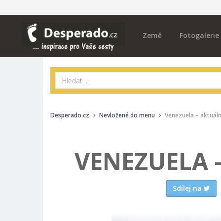
Země
Fotogalerie
Desperado.cz
Nevložené do menu
Venezuela – aktuáln
VENEZUELA 
Sdílej na