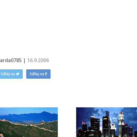
jarda0785 |
16.9.2006
Sdílej na
Sdílej na