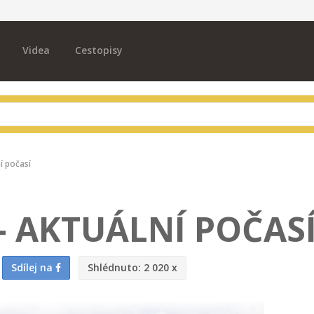
Videa
Cestopisy
í počasí
– AKTUÁLNÍ POČAS
Sdílej na
Shlédnuto:
2 020 x