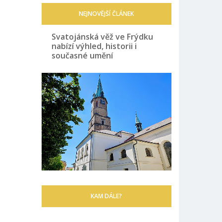
NEJNOVĚJŠÍ ČLÁNEK
Svatojánská věž ve Frýdku
nabízí výhled, historii i
současné umění
KAM DÁLE?