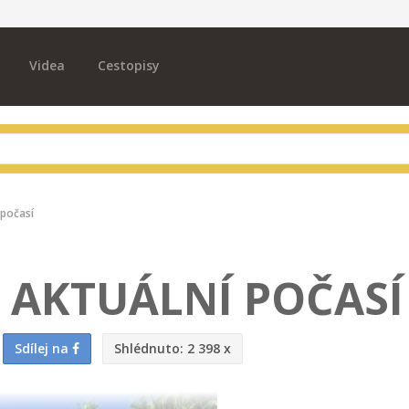
Videa
Cestopisy
 počasí
– AKTUÁLNÍ POČASÍ
Sdílej na
Shlédnuto:
2 398 x