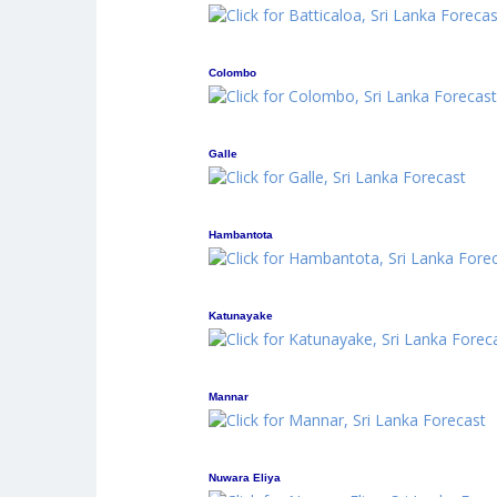
Colombo
Galle
Hambantota
Katunayake
Mannar
Nuwara Eliya