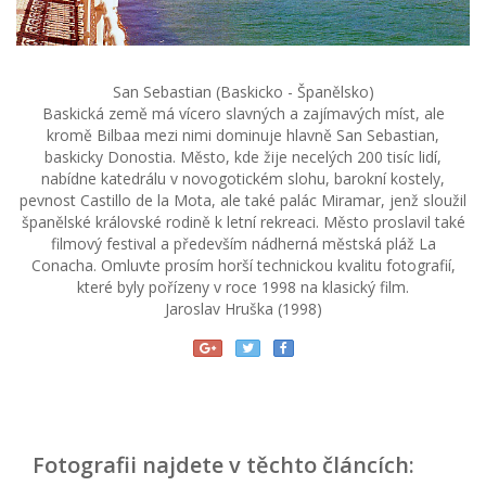
San Sebastian (Baskicko - Španělsko)
Baskická země má vícero slavných a zajímavých míst, ale
kromě Bilbaa mezi nimi dominuje hlavně San Sebastian,
baskicky Donostia. Město, kde žije necelých 200 tisíc lidí,
nabídne katedrálu v novogotickém slohu, barokní kostely,
pevnost Castillo de la Mota, ale také palác Miramar, jenž sloužil
španělské královské rodině k letní rekreaci. Město proslavil také
filmový festival a především nádherná městská pláž La
Conacha. Omluvte prosím horší technickou kvalitu fotografií,
které byly pořízeny v roce 1998 na klasický film.
Jaroslav Hruška (1998)
Fotografii najdete v těchto článcích: