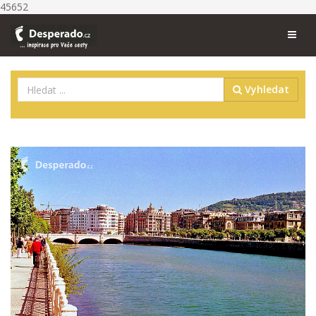
45652
Vyhledat