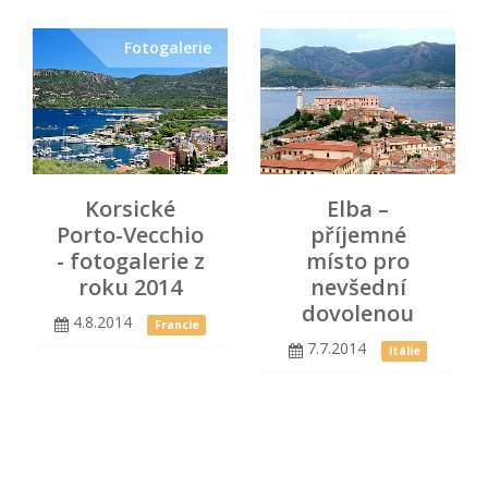
Fotogalerie
Korsické
Elba –
Porto-Vecchio
příjemné
- fotogalerie z
místo pro
roku 2014
nevšední
dovolenou
4.8.2014
Francie
7.7.2014
Itálie