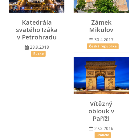
Katedrála
Zámek
svatého Izáka
Mikulov
v Petrohradu
30.4.2017
28.9.2018
Česká republika
Rusko
Vítězný
oblouk v
Paříži
27.3.2016
Francie