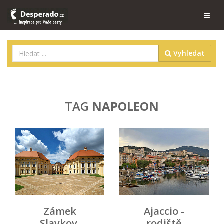
Vyhledat
TAG
NAPOLEON
Zámek
Ajaccio -
Slavkov,
rodiště