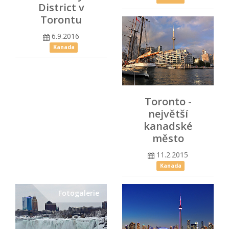
District v
Torontu
6.9.2016
Kanada
Toronto -
největší
kanadské
město
11.2.2015
Kanada
Fotogalerie