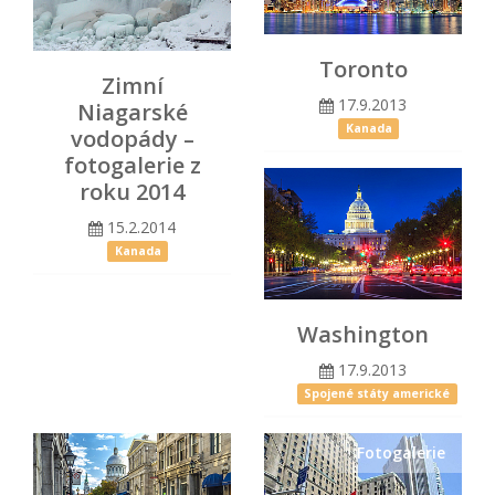
Toronto
Zimní
17.9.2013
Niagarské
Kanada
vodopády –
fotogalerie z
roku 2014
15.2.2014
Kanada
Washington
17.9.2013
Spojené státy americké
Fotogalerie