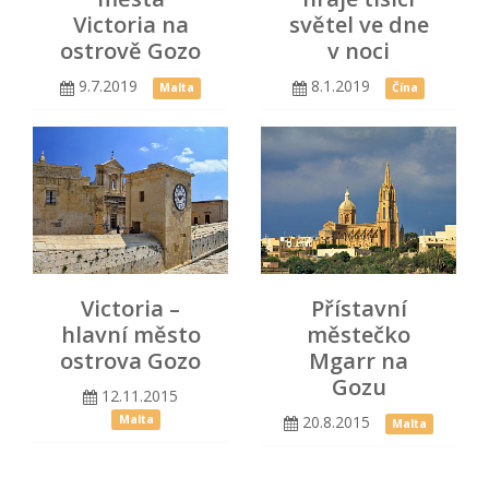
Victoria na
světel ve dne
ostrově Gozo
v noci
9.7.2019
8.1.2019
Malta
Čína
Victoria –
Přístavní
hlavní město
městečko
ostrova Gozo
Mgarr na
Gozu
12.11.2015
20.8.2015
Malta
Malta