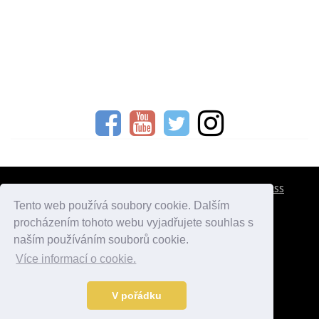
CESTOVNÍ POJIŠTĚNÍ
KONTAKTY
REKLAMA
RSS
Tento web používá soubory cookie. Dalším
procházením tohoto webu vyjadřujete souhlas s
atlasmest.cz
atlaspamatek.info
atlaszemi.info
naším používáním souborů cookie.
Více informací o cookie.
© 2005 - 2026 Desperado.cz. Všechna práva vyhrazena.
Data o počasí jsou přebírána z
OpenWeather
.
V pořádku
Kontakt:
mail@desperado.cz