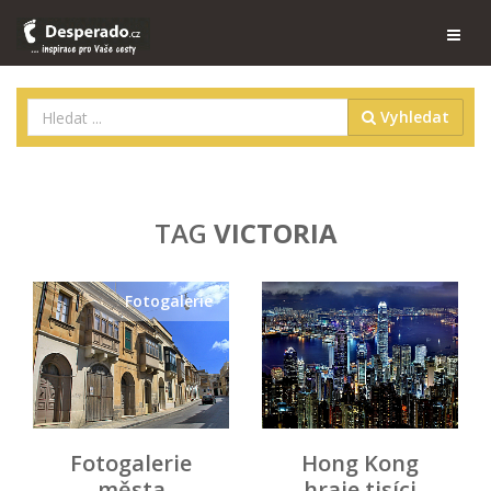
Vyhledat
TAG
VICTORIA
Fotogalerie
Fotogalerie
Hong Kong
města
hraje tisíci