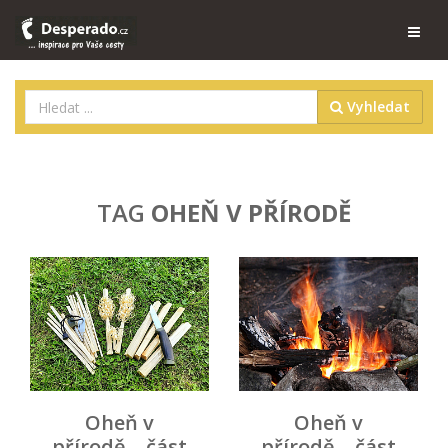
Vyhledat
TAG
OHEŇ V PŘÍRODĚ
Oheň v
Oheň v
přírodě – část
přírodě – část