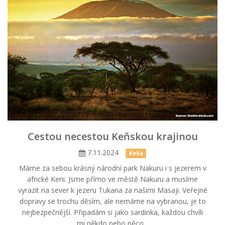
Cestou necestou Keňskou krajinou
7.11.2024
Keňa
Máme za sebou krásný národní park Nakuru i s jezerem v
africké Keni. Jsme přímo ve městě Nakuru a musíme
vyrazit na sever k jezeru Tukana za našimi Masaji. Veřejné
dopravy se trochu děsím, ale nemáme na vybranou, je to
nejbezpečnější. Připadám si jako sardinka, každou chvíli
mi někdo nebo něco...