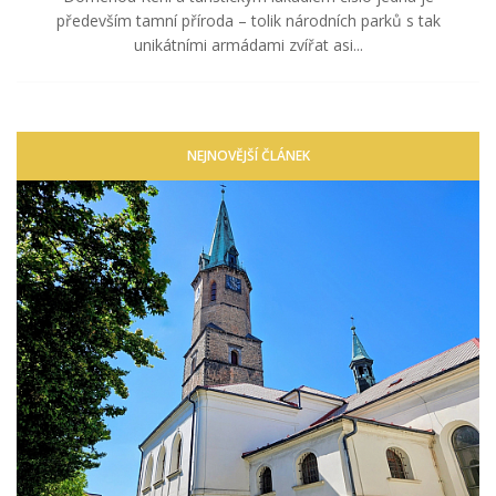
především tamní příroda – tolik národních parků s tak
unikátními armádami zvířat asi...
NEJNOVĚJŠÍ ČLÁNEK