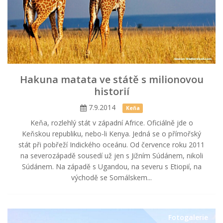
Hakuna matata ve státě s milionovou
historií
7.9.2014
Keňa
Keňa, rozlehlý stát v západní Africe. Oficiálně jde o
Keňskou republiku, nebo-li Kenya. Jedná se o přímořský
stát při pobřeží Indického oceánu. Od července roku 2011
na severozápadě sousedí už jen s Jižním Súdánem, nikoli
Súdánem. Na západě s Ugandou, na severu s Etiopií, na
východě se Somálskem...
Fotogalerie