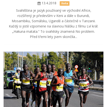
13.4.2018
Keňa
Svahilština je jazyk používaný ve východní Africe,
rozšířený je především v Keni a dále v Burundi,
Mosambiku, Somálsku, Ugandě a částečně v Tanzanii.
Každý si jistě vzpomene na slavnou hlášku z filmu Lví král:
„Hakuna matata.“ To svahilsky znamená No problem.
Před třemi lety jsem skončila...