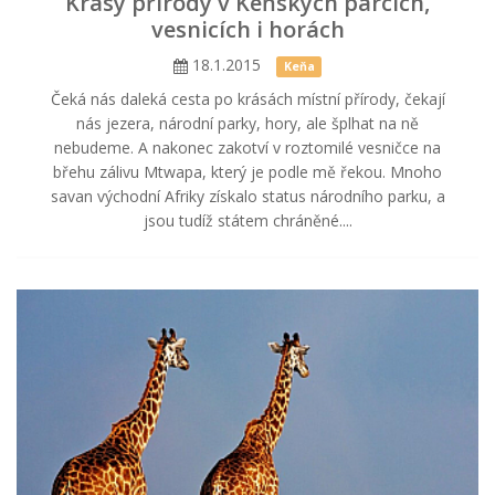
Krásy přírody v Keňských parcích,
vesnicích i horách
18.1.2015
Keňa
Čeká nás daleká cesta po krásách místní přírody, čekají
nás jezera, národní parky, hory, ale šplhat na ně
nebudeme. A nakonec zakotví v roztomilé vesničce na
břehu zálivu Mtwapa, který je podle mě řekou. Mnoho
savan východní Afriky získalo status národního parku, a
jsou tudíž státem chráněné....