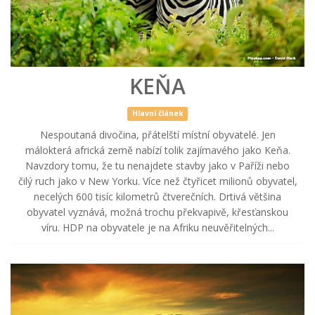
KEŇA
Hlavní článek
Nespoutaná divočina, přátelští místní obyvatelé. Jen
málokterá africká země nabízí tolik zajímavého jako Keňa.
Navzdory tomu, že tu nenajdete stavby jako v Paříži nebo
čilý ruch jako v New Yorku. Více než čtyřicet milionů obyvatel,
necelých 600 tisíc kilometrů čtverečních. Drtivá většina
obyvatel vyznává, možná trochu překvapivě, křesťanskou
víru. HDP na obyvatele je na Afriku neuvěřitelných...