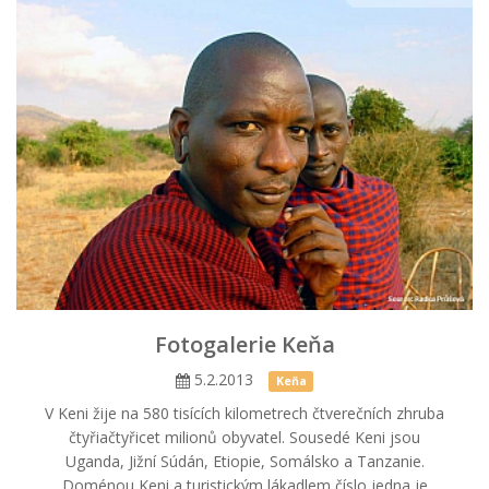
Fotogalerie Keňa
5.2.2013
Keňa
V Keni žije na 580 tisících kilometrech čtverečních zhruba
čtyřiačtyřicet milionů obyvatel. Sousedé Keni jsou
Uganda, Jižní Súdán, Etiopie, Somálsko a Tanzanie.
Doménou Keni a turistickým lákadlem číslo jedna je