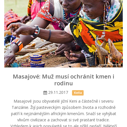
Masajové: Muž musí ochránit kmen i
rodinu
29.11.2017
Keňa
Masajové jsou obyvatelé jižní Keni a částečně i severu
Tanzánie. Žijí pasteveckým způsobem života a rozhodně
patří k nejznámějším africkým kmenům. Snaží se vyhýbat
vlivům civilizace a zachovat si své prastaré tradice.
Vzhledem k jejich popularitě se to ale příliš nedaří. Někteří