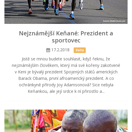
Nejznámější Keňané: Prezident a
sportovec
17.2.2018
Keňa
Jistě se mnou budete souhlasit, když řeknu, že
nejznámějším člověkem, který má své kořeny zakotvené
v Keni je bývalý prezident Spojených států amerických
Barack Obama, první afroamerický prezident. A co
ochránkyně přírody Joy Adamsonová? Sice nebyla
Keňankou, ale její srdce k ní přirostlo a...