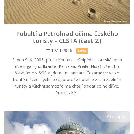
Pobaltí a Petrohrad očima českého
turisty – CESTA (část 2.)
19.11.2006
Litva
3. den 9. 6. 2006, pátek Kaunas – Klaipéda – Kurská kosa
(Neringa - Juodkranté, Pervalka, Preila, Nida) (vše LIT)
Vstáváme v 6:00 a jdeme na snídani. Čekáme ve velké
frontě u švédských stolů, protože hotel je zcela zaplněn
turisty a všichni samozřejmě chtějí snídat co nejdříve.
Proto také...
Cestopis