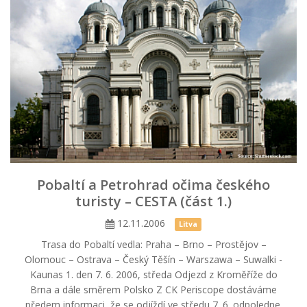
Pobaltí a Petrohrad očima českého
turisty – CESTA (část 1.)
12.11.2006
Litva
Trasa do Pobaltí vedla: Praha – Brno – Prostějov –
Olomouc – Ostrava – Český Těšín – Warszawa – Suwalki -
Kaunas 1. den 7. 6. 2006, středa Odjezd z Kroměříže do
Brna a dále směrem Polsko Z CK Periscope dostáváme
předem informaci, že se odjíždí ve středu 7. 6. odpoledne.