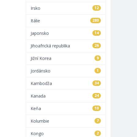
Irsko
12
Itálie
280
Japonsko
14
Jihoafrická republika
26
Jižní Korea
9
Jordánsko
1
Kambodža
34
Kanada
24
Keňa
10
Kolumbie
7
Kongo
2