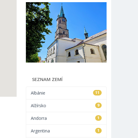
SEZNAM ZEMÍ
Albánie
11
Alžírsko
9
Andorra
1
Argentina
1