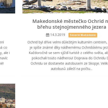
Makedonské městečko Ochrid 
břehu stejnojmenného jezera
14.3.2019
Severní Makedonie
ení
Ochrid byl dříve velmi důležitým kulturním centrem,
má co
je spíše známé díky nádhernému Ochridskému jez
, ale i
Každoročně se sem sjíždí turisté z celého světa, a
navíc
pokochali touto nádherou! Doprava do Ochridu
né!
Ochridu se dostanete autobusem ze Skopje. Velik
autobusů záleží na počtu...