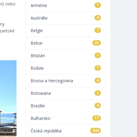
anů nebo
Arménie
1
Austrálie
4
ony
Belgie
7
yzantské
Belize
21
Bhútán
1
Bolívie
7
Bosna a Hercegovina
4
Botswana
1
Brazílie
4
Bulharsko
17
Česká republika
444