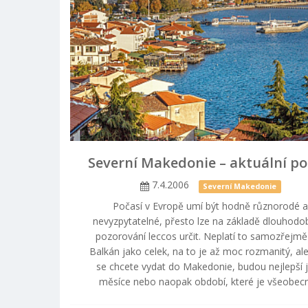
Severní Makedonie – aktuální po
7.4.2006
Severní Makedonie
Počasí v Evropě umí být hodně různorodé 
nevyzpytatelné, přesto lze na základě dlouhod
pozorování leccos určit. Neplatí to samozřejmě
Balkán jako celek, na to je až moc rozmanitý, al
se chcete vydat do Makedonie, budou nejlepší j
měsíce nebo naopak období, které je všeobecn