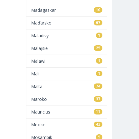
Madagaskar
10
Maďarsko
67
Maladivy
1
Malajsie
25
Malawi
1
Mali
1
Malta
74
Maroko
37
Mauricius
11
Mexiko
43
Mosambik
5