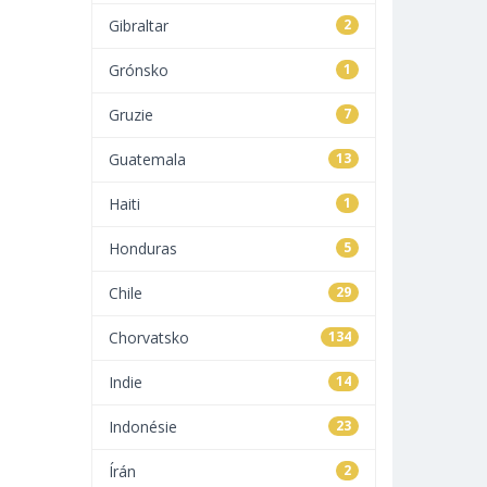
Gibraltar
2
Grónsko
1
Gruzie
7
Guatemala
13
Haiti
1
Honduras
5
Chile
29
Chorvatsko
134
Indie
14
Indonésie
23
Írán
2