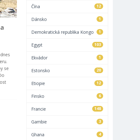
Čína
12
Dánsko
1
na
Demokratická republika Kongo
1
Egypt
103
 dnes
Ekvádor
1
eru.
by se
Estonsko
20
 Do
ost
Etiopie
12
Finsko
6
Francie
148
Gambie
3
Ghana
4