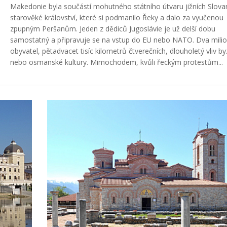
Makedonie byla součástí mohutného státního útvaru jižních Slov
starověké království, které si podmanilo Řeky a dalo za vyučenou
zpupným Peršanům. Jeden z dědiců Jugoslávie je už delší dobu
samostatný a připravuje se na vstup do EU nebo NATO. Dva mili
obyvatel, pětadvacet tisíc kilometrů čtverečních, dlouholetý vliv b
nebo osmanské kultury. Mimochodem, kvůli řeckým protestům...