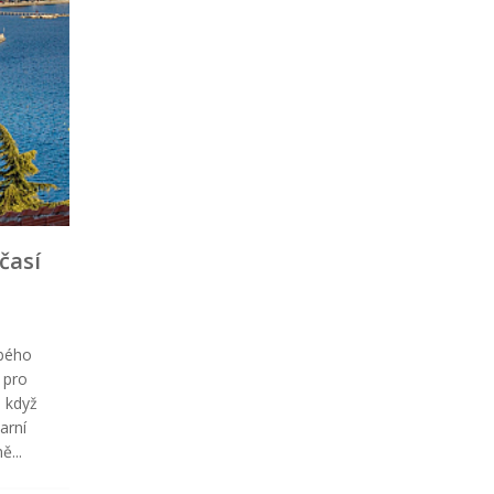
časí
a
obého
 pro
e když
arní
ě...