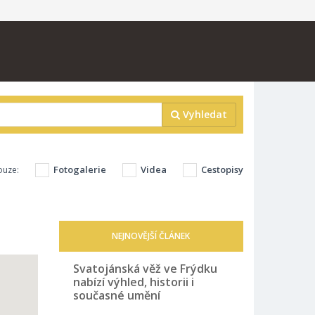
Vyhledat
Fotogalerie
Videa
Cestopisy
ouze:
NEJNOVĚJŠÍ ČLÁNEK
Svatojánská věž ve Frýdku
nabízí výhled, historii i
současné umění