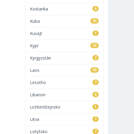
Kostarika
6
Kuba
35
Kuvajt
1
Kypr
22
Kyrgyzstán
2
Laos
55
Lesotho
7
Libanon
6
Lichtenštejnsko
1
Litva
7
Lotyšsko
7